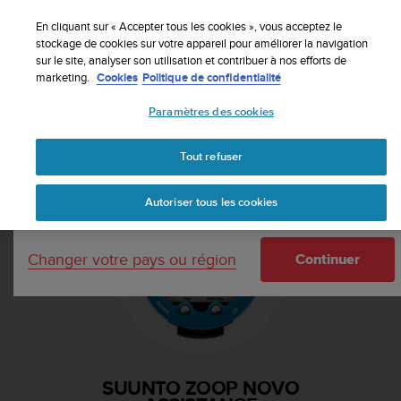
S
Inscrivez-vous à la newsletter et obtenez 5% de
u
En cliquant sur « Accepter tous les cookies », vous acceptez le
remise
| Retours gratuits
u
stockage de cookies sur votre appareil pour améliorer la navigation
Votre pays ou région :
sur le site, analyser son utilisation et contribuer à nos efforts de
n
marketing.
Cookies
Politique de confidentialité
t
o
Paramètres des cookies
s
United States
'
Accueil
Assistance
Suunto Zoop Novo
e
Tout refuser
Currency: $ (USD)
n
g
Shipping only to United States
Autoriser tous les cookies
a
g
e
Changer votre pays ou région
à
Continuer
a
m
e
n
e
r
SUUNTO ZOOP NOVO
c