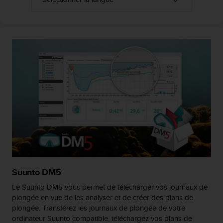
e
b
(
W
e
b
C
o
n
t
e
n
t
A
c
c
e
Suunto DM5
s
Le Suunto DM5 vous permet de télécharger vos journaux de
s
plongée en vue de les analyser et de créer des plans de
i
plongée. Transférez les journaux de plongée de votre
b
i
ordinateur Suunto compatible, téléchargez vos plans de