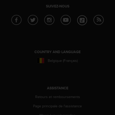
-
SUIVEZ-NOUS
v
o
u
s
a
u
S
e
r
COUNTRY AND LANGUAGE
v
Belgique (Français)
i
c
e
c
l
i
ASSISTANCE
e
Retours et remboursements
n
t
Page principale de l'assistance
s
a