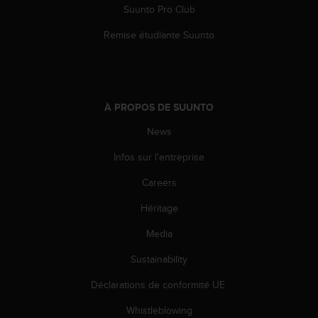
0
Suunto Pro Club
9
0
Remise étudiante Suunto
0
(
a
p
p
À PROPOS DE SUUNTO
e
l
News
g
Infos sur l'entreprise
r
a
Careers
t
u
Héritage
i
t
Media
)
s
Sustainability
i
Déclarations de conformité UE
v
o
Whistleblowing
u