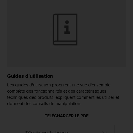
a
c
c
e
s
s
i
b
i
l
i
t
é
Guides d'utilisation
d
u
Les guides d'utilisation procurent une vue d'ensemble
c
complète des fonctionnalités et des caractéristiques
o
techniques des produits, expliquent comment les utiliser et
n
donnent des conseils de manipulation.
t
e
TÉLÉCHARGER LE PDF
n
u
W