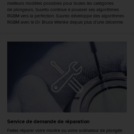
0
meilleurs modèles possibles pour toutes les catégories
a
de plongeurs, Suunto continue à pousser ses algorithmes
i
RGBM vers la perfection. Suunto développe des algorithmes
n
RGBM avec le Dr. Bruce Wienke depuis plus d'une décennie.
s
i
q
u
'
à
a
s
s
u
r
e
r
s
a
c
o
Service de demande de réparation
n
Faites réparer votre montre ou votre ordinateur de plongée
f