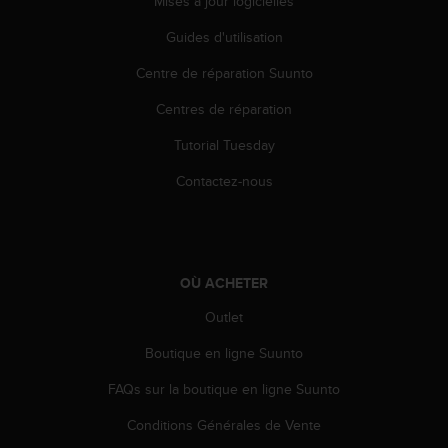
Mises à jour logicielles
u
x
Guides d'utilisation
É
t
Centre de réparation Suunto
a
Centres de réparation
t
s
Tutorial Tuesday
-
U
Contactez-nous
n
i
s
a
u
OÙ ACHETER
+
1
Outlet
8
5
Boutique en ligne Suunto
5
FAQs sur la boutique en ligne Suunto
2
5
Conditions Générales de Vente
8