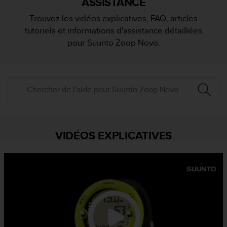
ASSISTANCE
e
s
Trouvez les vidéos explicatives, FAQ, articles
i
tutoriels et informations d'assistance détaillées
t
e
pour Suunto Zoop Novo.
W
e
b
a
u
n
i
v
e
VIDÉOS EXPLICATIVES
a
u
A
A
d
e
c
o
n