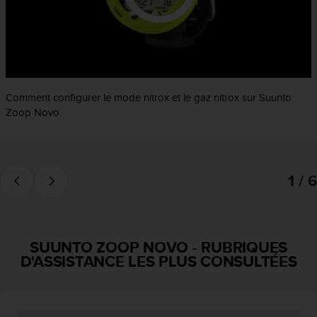
f
o
r
m
i
t
é
Comment configurer le mode nitrox et le gaz nitrox sur Suunto
a
Zoop Novo.
u
x
d
i
1 / 6
r
e
c
t
i
SUUNTO ZOOP NOVO
-
RUBRIQUES
v
D'ASSISTANCE LES PLUS CONSULTÉES
e
s
d
'