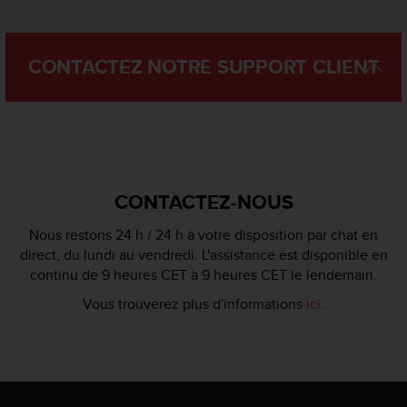
'
a
c
c
CONTACTEZ NOTRE SUPPORT CLIENT
e
s
s
i
b
i
l
CONTACTEZ-NOUS
i
t
Nous restons 24 h / 24 h à votre disposition par chat en
é
direct, du lundi au vendredi. L'assistance est disponible en
.
continu de 9 heures CET à 9 heures CET le lendemain.
A
d
Vous trouverez plus d'informations
ici
.
r
e
s
s
e
z