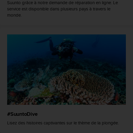
Suunto grâce à notre demande de réparation en ligne. Le
o
service est disponible dans plusieurs pays à travers le
r
monde.
m
i
t
é
a
u
x
a
u
t
r
e
s
n
o
r
m
#SuuntoDive
e
Lisez des histoires captivantes sur le thème de la plongée.
s
d