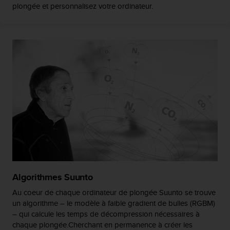
l
plongée et personnalisez votre ordinateur.
i
t
y
G
u
i
d
e
l
i
n
e
s
,
W
C
Algorithmes Suunto
A
G
Au coeur de chaque ordinateur de plongée Suunto se trouve
)
un algorithme – le modèle à faible gradient de bulles (RGBM)
2
– qui calcule les temps de décompression nécessaires à
.
chaque plongée.Cherchant en permanence à créer les