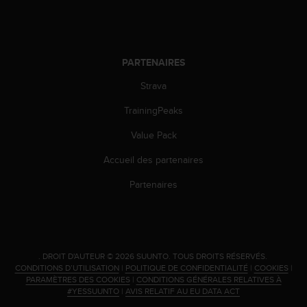
s
r
e
n
PARTENAIRES
c
o
Strava
n
t
TrainingPeaks
r
e
Value Pack
z
Accueil des partenaires
d
e
Partenaires
s
p
r
o
b
l
.
DROIT D'AUTEUR © 2026 SUUNTO.
TOUS DROITS RÉSERVÉS.
CONDITIONS D’UTILISATION
|
POLITIQUE DE CONFIDENTIALITÉ
|
COOKIES
|
è
PARAMÈTRES DES COOKIES
|
CONDITIONS GÉNÉRALES RELATIVES À
m
#YESSUUNTO
|
AVIS RELATIF AU EU DATA ACT
e