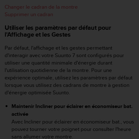
a
Changer le cadran de la montre
c
Supprimer un cadran
c
e
Utiliser les paramètres par défaut pour
s
s
l'Affichage et les Gestes
i
b
Par défaut, l'affichage et les gestes permettant
i
d'interagir avec votre
Suunto 7
sont configurés pour
l
utiliser une quantité minimale d'énergie durant
i
l'utilisation quotidienne de la montre. Pour une
t
é
expérience optimale, utilisez les paramètres par défaut
d
lorsque vous utilisez des cadrans de montre à gestion
u
d'énergie optimisée Suunto.
c
o
Maintenir Incliner pour éclairer en économiseur bat.
n
t
activée
e
Avec Incliner pour éclairer en économiseur bat., vous
n
pouvez tourner votre poignet pour consulter l'heure
u
sans allumer votre montre.
W