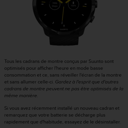
f
o
r
m
i
t
é
a
u
x
Tous les cadrans de montre conçus par Suunto sont
d
i
optimisés pour afficher l'heure en mode basse
r
consommation et ce, sans réveiller l'écran de la montre
e
et sans allumer celle-ci.
Gardez à l'esprit que d'autres
c
cadrans de montre peuvent ne pas être optimisés de la
t
même manière.
i
v
e
Si vous avez récemment installé un nouveau cadran et
s
remarquez que votre batterie se décharge plus
d
rapidement que d'habitude, essayez de le désinstaller.
'