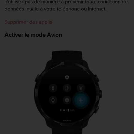
n'utilisez pas de manière à prévenir toute connexion de
u
données inutile à votre téléphone ou Internet.
x
É
t
Supprimer des applis
a
t
Activer le mode Avion
s
-
U
n
i
s
a
u
+
1
8
5
5
2
5
8