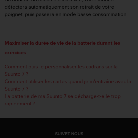
s
détectera automatiquement son retrait de votre
r
poignet, puis passera en mode basse consommation.
e
n
c
o
n
Maximiser la durée de vie de la batterie durant les
t
exercices
r
e
z
Comment puis-je personnaliser les cadrans sur la
d
Suunto 7 ?
e
Comment utiliser les cartes quand je m'entraîne avec la
s
Suunto 7 ?
p
La batterie de ma Suunto 7 se décharge-t-elle trop
r
o
rapidement ?
b
l
è
m
e
SUIVEZ-NOUS