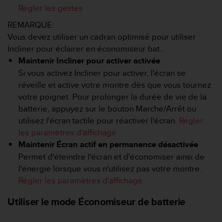
Régler les gestes
e
b
REMARQUE:
(
Vous devez utiliser un cadran optimisé pour utiliser
W
Incliner pour éclairer en économiseur bat..
e
b
Maintenir Incliner pour activer activée
C
Si vous activez Incliner pour activer, l'écran se
o
réveille et active votre montre dès que vous tournez
n
votre poignet. Pour prolonger la durée de vie de la
t
e
batterie, appuyez sur le bouton Marche/Arrêt ou
n
utilisez l'écran tactile pour réactiver l'écran.
Régler
t
les paramètres d'affichage
A
Maintenir Écran actif en permanence désactivée
c
Permet d'éteindre l'écran et d'économiser ainsi de
c
e
l'énergie lorsque vous n'utilisez pas votre montre.
s
Régler les paramètres d'affichage
s
i
Utiliser le mode Économiseur de batterie
b
i