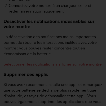
-
Connectez votre montre à un chargeur, celle-ci
v
redémarrera automatiquement.
o
u
Désactiver les notifications indésirables sur
s
votre montre
a
u
La désactivation des notifications moins importantes
S
e
permet de réduire les interactions inutiles avec votre
r
montre : vous pouvez rester concentré tout en
v
économisant de la batterie.
i
c
Sélectionner les notifications à afficher sur votre montre
e
c
Supprimer des applis
l
i
Si vous avez récemment installé une appli et remarquez
e
n
que votre batterie se décharge plus rapidement que
t
d'habitude, essayez de désinstaller cette appli. Vous
s
pouvez également supprimer les applications que vous
a