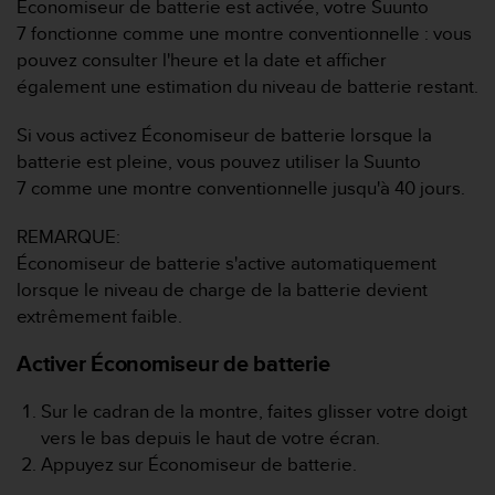
0
Économiseur de batterie est activée, votre
Suunto
a
7
fonctionne comme une montre conventionnelle : vous
i
pouvez consulter l'heure et la date et afficher
n
également une estimation du niveau de batterie restant.
s
i
Si vous activez Économiseur de batterie lorsque la
q
u
batterie est pleine, vous pouvez utiliser la
Suunto
'
7
comme une montre conventionnelle jusqu'à 40 jours.
à
a
REMARQUE:
s
Économiseur de batterie s'active automatiquement
s
lorsque le niveau de charge de la batterie devient
u
r
extrêmement faible.
e
r
Activer Économiseur de batterie
s
a
Sur le cadran de la montre, faites glisser votre doigt
c
vers le bas depuis le haut de votre écran.
o
Appuyez sur Économiseur de batterie.
n
f