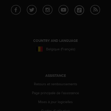
s
p
o
u
r
a
c
c
COUNTRY AND LANGUAGE
é
d
Belgique (Français)
e
r
a
u
x
ASSISTANCE
i
n
Retours et remboursements
f
o
Page principale de l'assistance
r
m
Mises à jour logicielles
a
t
Guides d'utilisation