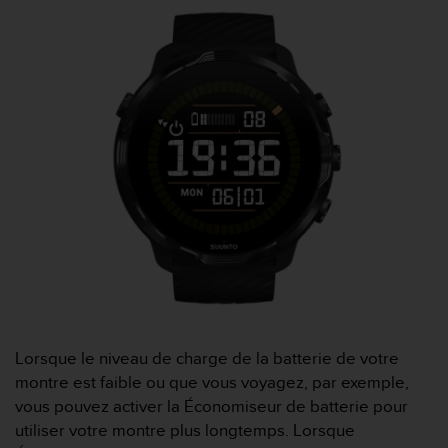
l
i
t
y
G
u
i
d
e
l
i
n
e
s
,
W
C
A
Lorsque le niveau de charge de la batterie de votre
G
montre est faible ou que vous voyagez, par exemple,
)
vous pouvez activer la Économiseur de batterie pour
2
utiliser votre montre plus longtemps. Lorsque
.