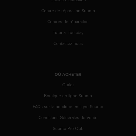
i
Centre de réparation Suunto
o
n
Centres de réparation
s
d
Tutorial Tuesday
e
c
Contactez-nous
e
s
i
t
e
OÙ ACHETER
W
e
Outlet
b
Boutique en ligne Suunto
.
FAQs sur la boutique en ligne Suunto
Conditions Générales de Vente
Suunto Pro Club