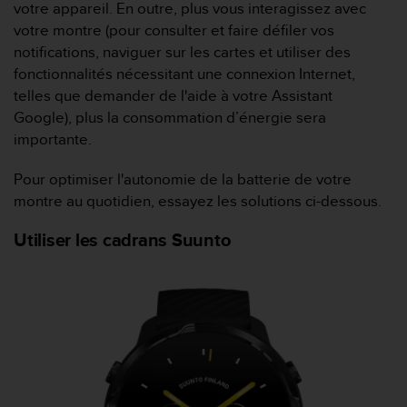
e
votre appareil. En outre, plus vous interagissez avec
s
votre montre (pour consulter et faire défiler vos
i
notifications, naviguer sur les cartes et utiliser des
t
fonctionnalités nécessitant une connexion Internet,
e
W
telles que demander de l'aide à votre Assistant
e
Google), plus la consommation d’énergie sera
b
importante.
a
u
Pour optimiser l'autonomie de la batterie de votre
n
montre au quotidien, essayez les solutions ci-dessous.
i
v
Utiliser les cadrans Suunto
e
a
u
A
A
d
e
c
o
n