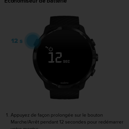
Économiseur de batterie
'
a
c
c
e
s
s
i
b
i
l
i
t
é
.
A
d
r
e
s
Appuyez de façon prolongée sur le bouton
s
Marche/Arrêt pendant 12 secondes pour redémarrer
e
z
votre montre.