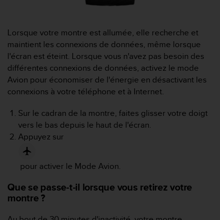
0
9
0
0
Lorsque votre montre est allumée, elle recherche et
(
maintient les connexions de données, même lorsque
a
l'écran est éteint. Lorsque vous n'avez pas besoin des
p
différentes connexions de données, activez le mode
p
Avion pour économiser de l'énergie en désactivant les
e
l
connexions à votre téléphone et à Internet.
g
r
Sur le cadran de la montre, faites glisser votre doigt
a
vers le bas depuis le haut de l'écran.
t
Appuyez sur
u
i
t
pour activer le Mode Avion.
)
s
Que se passe-t-il lorsque vous retirez votre
i
montre ?
v
o
u
Au bout de 30 minutes d'inactivité, votre montre