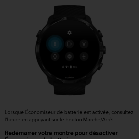
o
r
m
i
t
é
a
u
x
a
u
t
r
e
s
n
o
r
Lorsque Économiseur de batterie est activée, consultez
m
l'heure en appuyant sur le bouton Marche/Arrêt.
e
s
Redémarrer votre montre pour désactiver
d