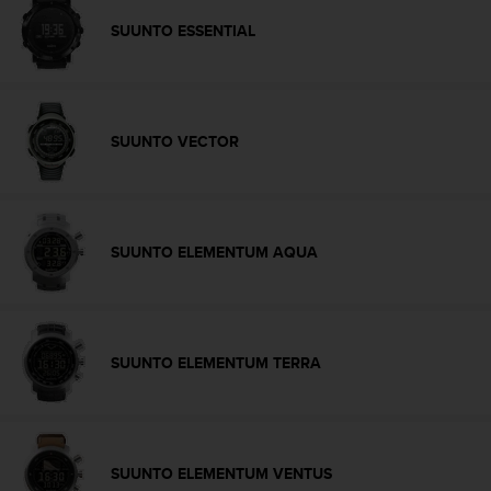
-
SUUNTO ESSENTIAL
v
o
u
s
a
SUUNTO VECTOR
u
S
e
r
v
SUUNTO ELEMENTUM AQUA
i
c
e
c
l
SUUNTO ELEMENTUM TERRA
i
e
n
t
s
SUUNTO ELEMENTUM VENTUS
a