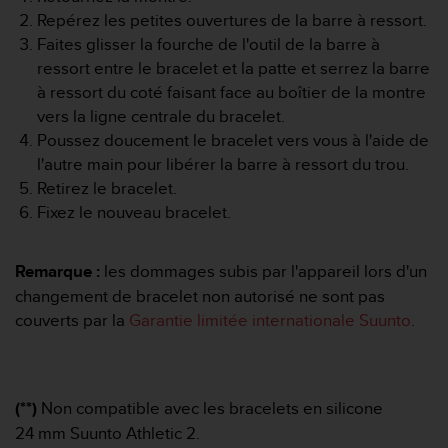
e
Repérez les petites ouvertures de la barre à ressort.
b
Faites glisser la fourche de l'outil de la barre à
(
ressort entre le bracelet et la patte et serrez la barre
W
à ressort du coté faisant face au boîtier de la montre
e
vers la ligne centrale du bracelet.
b
C
Poussez doucement le bracelet vers vous à l'aide de
o
l'autre main pour libérer la barre à ressort du trou.
n
Retirez le bracelet.
t
Fixez le nouveau bracelet.
e
n
t
Remarque :
les dommages subis par l'appareil lors d'un
A
changement de bracelet non autorisé ne sont pas
c
c
couverts par la
Garantie limitée internationale Suunto
.
e
s
s
i
(**)
Non compatible avec les bracelets en silicone
b
24 mm Suunto Athletic 2.
i