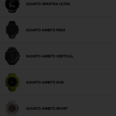
o
SUUNTO SPARTAN ULTRA
r
m
i
t
é
SUUNTO AMBIT3 PEAK
a
u
x
a
u
SUUNTO AMBIT3 VERTICAL
t
r
e
s
n
SUUNTO AMBIT3 RUN
o
r
m
e
s
SUUNTO AMBIT3 SPORT
d