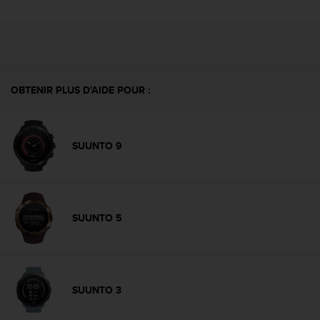
l
i
t
y
G
u
OBTENIR PLUS D'AIDE POUR :
i
d
e
l
SUUNTO 9
i
n
e
s
,
SUUNTO 5
W
C
A
G
)
SUUNTO 3
2
.