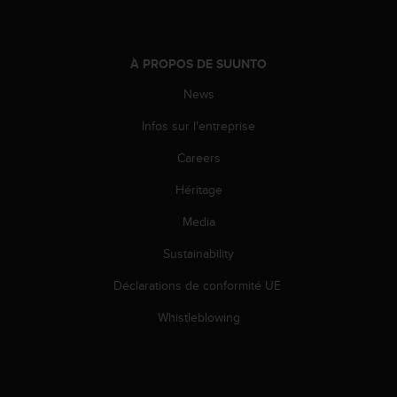
s
p
o
u
À PROPOS DE SUUNTO
r
a
News
c
Infos sur l'entreprise
c
é
Careers
d
e
Héritage
r
a
Media
u
x
Sustainability
i
Déclarations de conformité UE
n
f
Whistleblowing
o
r
m
a
t