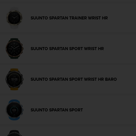
0
a
i
SUUNTO SPARTAN TRAINER WRIST HR
n
s
i
q
u
SUUNTO SPARTAN SPORT WRIST HR
'
à
a
s
s
u
SUUNTO SPARTAN SPORT WRIST HR BARO
r
e
r
s
a
SUUNTO SPARTAN SPORT
c
o
n
f