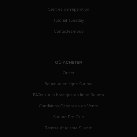
s
Centres de réparation
r
e
Tutorial Tuesday
n
c
Contactez-nous
o
n
t
r
e
OÙ ACHETER
z
d
Outlet
e
s
Boutique en ligne Suunto
p
FAQs sur la boutique en ligne Suunto
r
o
Conditions Générales de Vente
b
l
Suunto Pro Club
è
m
Remise étudiante Suunto
e