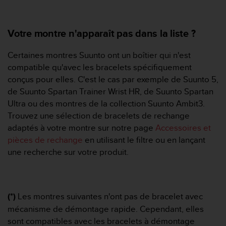
f
o
r
Votre montre n'apparaît pas dans la liste ?
m
i
Certaines montres Suunto ont un boîtier qui n'est
t
compatible qu'avec les bracelets spécifiquement
é
a
conçus pour elles. C'est le cas par exemple de Suunto 5,
u
de Suunto Spartan Trainer Wrist HR, de Suunto Spartan
x
Ultra ou des montres de la collection Suunto Ambit3.
d
Trouvez une sélection de bracelets de rechange
i
adaptés à votre montre sur notre page
Accessoires et
r
e
pièces de rechange
en utilisant le filtre ou en lançant
c
une recherche sur votre produit.
t
i
v
e
(*)
Les montres suivantes n'ont pas de bracelet avec
s
mécanisme de démontage rapide. Cependant, elles
d
'
sont compatibles avec les bracelets à démontage