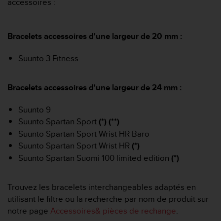
e
accessoires :
s
i
t
Bracelets accessoires d'une largeur de 20 mm :
e
W
Suunto 3 Fitness
e
b
a
Bracelets accessoires d'une largeur de 24 mm :
u
n
Suunto 9
i
v
Suunto Spartan Sport
(*) (**)
e
Suunto Spartan Sport Wrist HR Baro
a
Suunto Spartan Sport Wrist HR
(*)
u
Suunto Spartan Suomi 100 limited edition
(*)
A
A
d
Trouvez les bracelets interchangeables adaptés en
e
c
utilisant le filtre ou la recherche par nom de produit sur
o
notre page
Accessoires& pièces de rechange
.
n