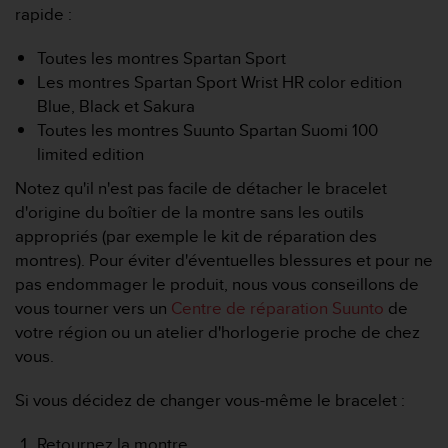
a
rapide :
c
c
Toutes les montres Spartan Sport
e
Les montres Spartan Sport Wrist HR color edition
s
Blue, Black et Sakura
s
i
Toutes les montres Suunto Spartan Suomi 100
b
limited edition
i
l
Notez qu'il n'est pas facile de détacher le bracelet
i
d'origine du boîtier de la montre sans les outils
t
appropriés (par exemple le kit de réparation des
é
montres). Pour éviter d'éventuelles blessures et pour ne
d
pas endommager le produit, nous vous conseillons de
u
c
vous tourner vers un
Centre de réparation Suunto
de
o
votre région ou un atelier d'horlogerie proche de chez
n
vous.
t
e
Si vous décidez de changer vous-même le bracelet :
n
u
Retournez la montre.
W