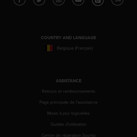
0
9
0
0
(
a
p
COUNTRY AND LANGUAGE
p
Belgique (Français)
e
l
g
r
a
t
ASSISTANCE
u
Retours et remboursements
i
t
Page principale de l'assistance
)
s
Mises à jour logicielles
i
v
Guides d'utilisation
o
u
Centre de réparation Suunto