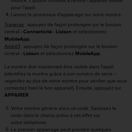
montre. L'astuce consiste à rendre l'appareil visible
f
pour l'appli.
o
Lancez le processus d'appairage sur votre montre :
r
m
Traverse
: appuyez de façon prolongée sur le bouton
i
central
- Connectivité - Liaison
et sélectionnez
t
MobileApp.
é
a
Ambit3
: appuyez de façon prolongée sur le bouton
u
central
- Liaison
et sélectionnez
MobileApp.
x
d
La montre doit maintenant être visible dans l'appli
i
(identifiez la montre grâce à son numéro de série –
r
regardez au dos de votre montre pour vérifier que vous
e
c
connectez bien le bon appareil). Ensuite, appuyez sur
t
APPAIRER
.
i
v
Votre montre génère alors un code. Saisissez le
e
code dans le champ prévu à cet effet sur
s
d
votre téléphone.
'
Le premier appairage peut prendre quelques