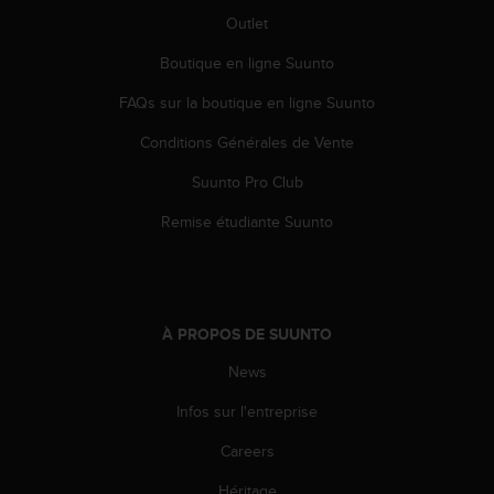
0
9
Outlet
0
Boutique en ligne Suunto
0
(
FAQs sur la boutique en ligne Suunto
a
p
Conditions Générales de Vente
p
e
Suunto Pro Club
l
g
Remise étudiante Suunto
r
a
t
u
i
À PROPOS DE SUUNTO
t
News
)
s
Infos sur l'entreprise
i
v
Careers
o
u
Héritage