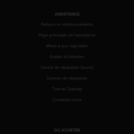
u
x
ASSISTANCE
É
t
Retours et remboursements
a
t
Page principale de l'assistance
s
-
Mises à jour logicielles
U
n
Guides d'utilisation
i
Centre de réparation Suunto
s
a
Centres de réparation
u
+
Tutorial Tuesday
1
8
Contactez-nous
5
5
2
5
8
OÙ ACHETER