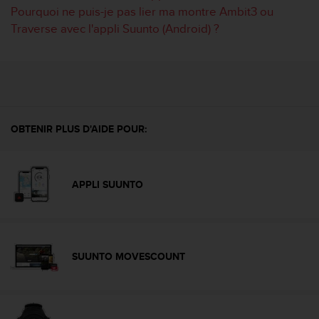
o
Pourquoi ne puis-je pas lier ma montre Ambit3 ou
r
Traverse avec l'appli Suunto (Android) ?
m
i
t
é
a
u
x
OBTENIR PLUS D'AIDE POUR:
a
u
t
r
APPLI SUUNTO
e
s
n
o
r
SUUNTO MOVESCOUNT
m
e
s
d