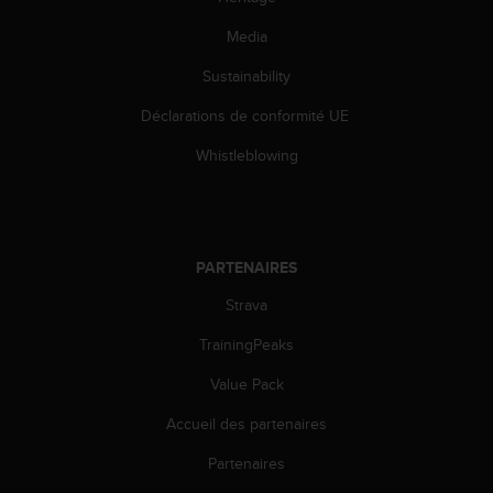
s
r
Media
e
Sustainability
n
c
Déclarations de conformité UE
o
n
Whistleblowing
t
r
e
z
d
PARTENAIRES
e
s
Strava
p
r
TrainingPeaks
o
Value Pack
b
l
Accueil des partenaires
è
m
Partenaires
e