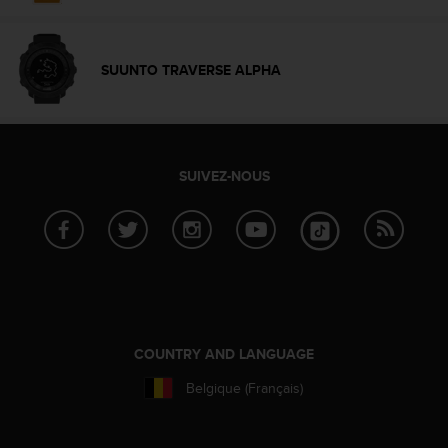
-
v
o
SUUNTO TRAVERSE ALPHA
u
s
a
u
S
SUIVEZ-NOUS
e
r
v
i
c
e
c
l
i
COUNTRY AND LANGUAGE
e
n
Belgique (Français)
t
s
a