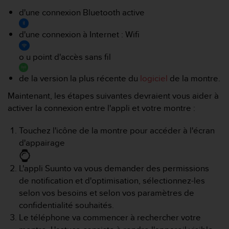
e
s
d'une connexion Bluetooth active
i
t
d'une connexion à Internet : Wifi
e
W
o u point d'accès sans fil
e
b
de la version la plus récente du
logiciel
de la montre.
a
u
Maintenant, les étapes suivantes devraient vous aider à
n
activer la connexion entre l'appli et votre montre :
i
v
Touchez l'icône de la montre pour accéder à l'écran
e
d'appairage
a
u
A
L'appli Suunto va vous demander des permissions
A
de notification et d'optimisation, sélectionnez-les
d
selon vos besoins et selon vos paramètres de
e
confidentialité souhaités.
c
o
Le téléphone va commencer à rechercher votre
n