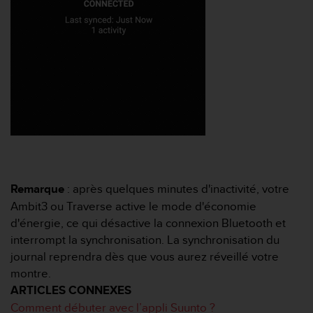
0
a
i
n
s
i
q
u
'
à
a
s
s
u
Remarque
: après quelques minutes d'inactivité, votre
r
Ambit3 ou Traverse active le mode d'économie
e
d'énergie, ce qui désactive la connexion Bluetooth et
r
s
interrompt la synchronisation. La synchronisation du
a
journal reprendra dès que vous aurez réveillé votre
c
montre.
o
ARTICLES CONNEXES
n
Comment débuter avec l’appli Suunto ?
f