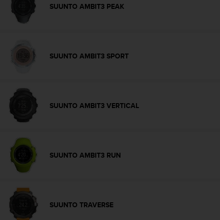
'
SUUNTO AMBIT3 PEAK
a
c
c
e
s
SUUNTO AMBIT3 SPORT
s
i
b
i
l
SUUNTO AMBIT3 VERTICAL
i
t
é
.
A
SUUNTO AMBIT3 RUN
d
r
e
s
s
SUUNTO TRAVERSE
e
z