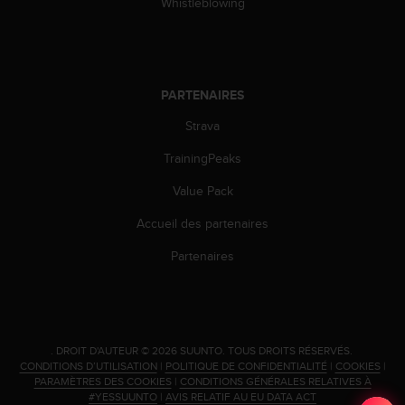
Whistleblowing
l
i
t
y
G
PARTENAIRES
u
i
Strava
d
e
TrainingPeaks
l
i
Value Pack
n
Accueil des partenaires
e
s
Partenaires
,
W
C
A
G
.
DROIT D'AUTEUR © 2026 SUUNTO.
TOUS DROITS RÉSERVÉS.
)
CONDITIONS D’UTILISATION
|
POLITIQUE DE CONFIDENTIALITÉ
|
COOKIES
|
2
PARAMÈTRES DES COOKIES
|
CONDITIONS GÉNÉRALES RELATIVES À
.
#YESSUUNTO
|
AVIS RELATIF AU EU DATA ACT