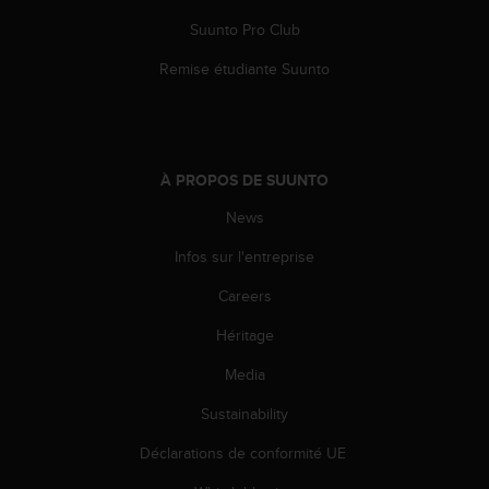
e
Suunto Pro Club
b
(
Remise étudiante Suunto
W
e
b
C
o
À PROPOS DE SUUNTO
n
t
News
e
Infos sur l'entreprise
n
t
Careers
A
c
Héritage
c
e
Media
s
s
Sustainability
i
Déclarations de conformité UE
b
i