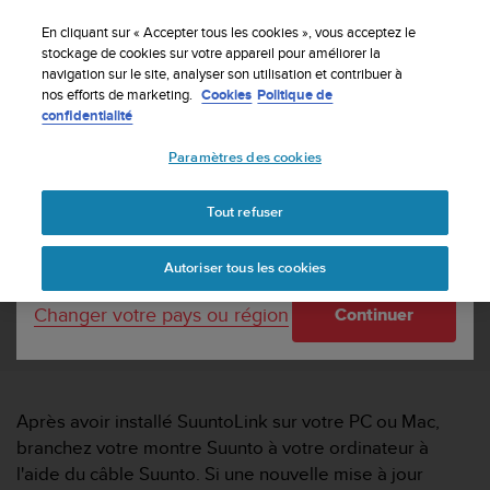
S
Inscrivez-vous à la newsletter et obtenez 5% de
u
En cliquant sur « Accepter tous les cookies », vous acceptez le
remise
| Retours gratuits
u
stockage de cookies sur votre appareil pour améliorer la
Votre pays ou région :
navigation sur le site, analyser son utilisation et contribuer à
n
nos efforts de marketing.
Cookies
Politique de
t
confidentialité
o
United States
s
Paramètres des cookies
'
Accueil
Assistance
Comment savoir si une nouvelle version
e
logicielle est disponible pour ma montre ?
Currency: $ (USD)
n
Tout refuser
g
Shipping only to United States
a
COMMENT SAVOIR SI UNE NOUVELLE
Autoriser tous les cookies
g
VERSION LOGICIELLE EST DISPONIBLE
e
POUR MA MONTRE ?
Changer votre pays ou région
Continuer
à
a
m
e
n
Après avoir installé SuuntoLink sur votre PC ou Mac,
e
branchez votre montre Suunto à votre ordinateur à
r
c
l'aide du câble Suunto. Si une nouvelle mise à jour