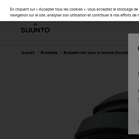
S
u
En cliquant sur « Accepter tous les cookies », vous acceptez le stockage de 
u
navigation sur le site, analyser son utilisation et contribuer à nos efforts d
n
t
o
s
'
e
Accueil
Bracelets
Bracelet noir pour la montre Suunto Amb
n
g
a
g
e
à
a
m
e
n
e
r
c