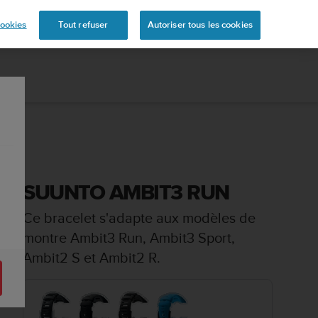
s
ookies
Tout refuser
Autoriser tous les cookies
SUUNTO AMBIT3 RUN
Ce bracelet s'adapte aux modèles de
montre Ambit3 Run, Ambit3 Sport,
Ambit2 S et Ambit2 R.