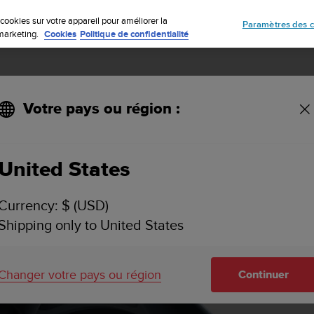
Inscrivez-vous à la newsletter et obtenez 5% de remise
| Retours gratuit
cookies sur votre appareil pour améliorer la
Paramètres des c
e marketing.
Cookies
Politique de confidentialité
Votre pays ou région :
it3 Run
United States
Currency: $ (USD)
Shipping only to United States
Changer votre pays ou région
Continuer