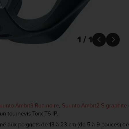
1 / 1


uunto Ambit3 Run noire
,
Suunto Ambit2 S graphite
un tournevis Torx T6 IP.
tiné aux poignets de 13 à 23 cm (de 5 à 9 pouces) de