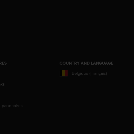
RES
COUNTRY AND LANGUAGE
Belgique (Français)
aks
s partenaires
s