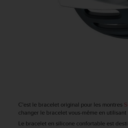
f
o
r
m
i
t
é
a
u
x
d
i
r
e
c
t
i
v
C'est le bracelet original pour les montres
S
e
changer le bracelet vous-même en utilisant 
s
d
Le bracelet en silicone confortable est des
'