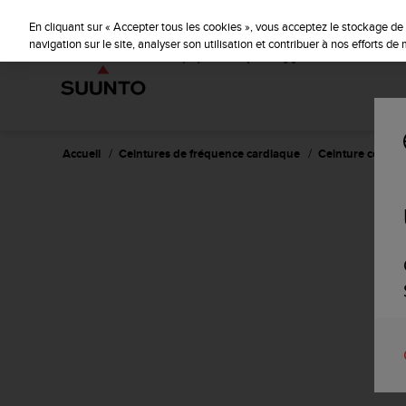
S
u
En cliquant sur « Accepter tous les cookies », vous acceptez le stockage de 
u
navigation sur le site, analyser son utilisation et contribuer à nos efforts d
n
t
o
s
'
e
Accueil
Ceintures de fréquence cardiaque
Ceinture corail
n
g
a
g
e
à
a
m
e
n
e
r
c