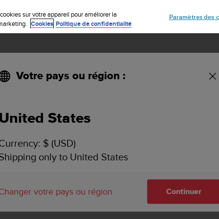
Inscrivez-vous à la newsletter et obtenez 5% de remise
| Retours gratuit
cookies sur votre appareil pour améliorer la
Paramètres des c
e marketing.
Cookies
Politique de confidentialité
Votre pays ou région :
 pour Suunto Smart Sensor
United States
Currency: $ (USD)
Shipping only to United States
Changer votre pays ou région
Continuer