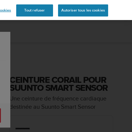
s
ookies
Tout refuser
Autoriser tous les cookies
CEINTURE CORAIL POUR
SUUNTO SMART SENSOR
Une ceinture de fréquence cardiaque
destinée au Suunto Smart Sensor