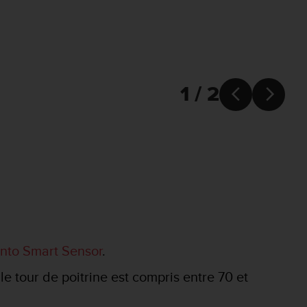
1 / 2


nto Smart Sensor
.
le tour de poitrine est compris entre 70 et