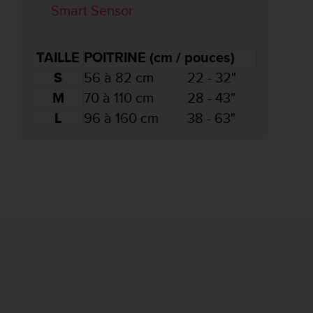
Smart Sensor
TAILLE
POITRINE (cm / pouces)
S
56 à 82 cm
22 - 32"
M
70 à 110 cm
28 - 43"
L
96 à 160 cm
38 - 63"