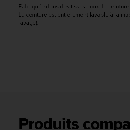
a
Fabriquée dans des tissus doux, la ceinture es
c
c
La ceinture est entièrement lavable à la mac
e
lavage).
s
s
i
b
i
l
i
t
é
d
u
c
o
n
t
e
Produits compa
n
u
W