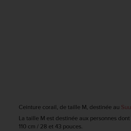
f
o
r
m
i
t
é
a
u
x
d
i
r
e
c
t
i
v
Ceinture corail, de taille M, destinée au
Suu
e
s
La taille M est destinée aux personnes dont 
d
110 cm / 28 et 43 pouces.
'