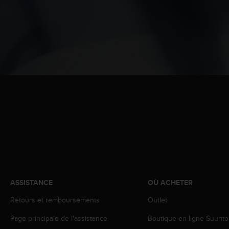
0
a
i
n
s
i
q
u
'
à
a
s
s
u
r
e
r
s
ASSISTANCE
OÙ ACHETER
a
c
Retours et remboursements
Outlet
o
n
Page principale de l'assistance
Boutique en ligne Suunto
f