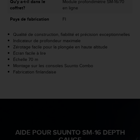
a
Qu'y a-t-il dans le
Module profondimètre SM-16/70
c
coffret?
en ligne
c
Pays de fabrication
FI
e
s
s
Qualité de construction, fiabilité et précision exceptionnelles
i
Indicateur de profondeur maximale
b
Zérotage facile pour la plongée en haute altitude
i
Écran facile à lire
l
Échelle 70 m
i
Montage sur les consoles Suunto Combo
t
Fabrication finlandaise
é
d
u
c
o
n
t
e
n
AIDE POUR SUUNTO SM-16 DEPTH
u
GAUGE
W