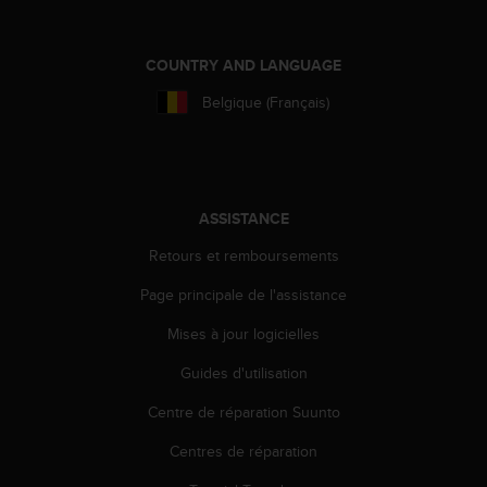
l
i
t
COUNTRY AND LANGUAGE
y
G
Belgique (Français)
u
i
d
e
l
ASSISTANCE
i
n
Retours et remboursements
e
s
Page principale de l'assistance
,
Mises à jour logicielles
W
C
Guides d'utilisation
A
G
Centre de réparation Suunto
)
2
Centres de réparation
.