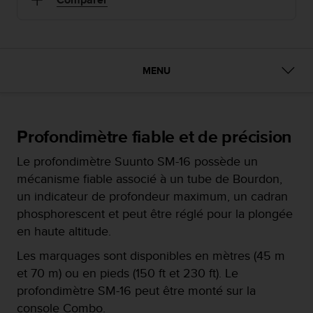
e
s
i
t
e
W
MENU
e
b
a
u
Profondimètre fiable et de précision
n
i
Le profondimètre Suunto SM-16 possède un
v
mécanisme fiable associé à un tube de Bourdon,
e
un indicateur de profondeur maximum, un cadran
a
u
phosphorescent et peut être réglé pour la plongée
A
en haute altitude.
A
d
Les marquages sont disponibles en mètres (45 m
e
et 70 m) ou en pieds (150 ft et 230 ft). Le
c
profondimètre SM-16 peut être monté sur la
o
console Combo.
n