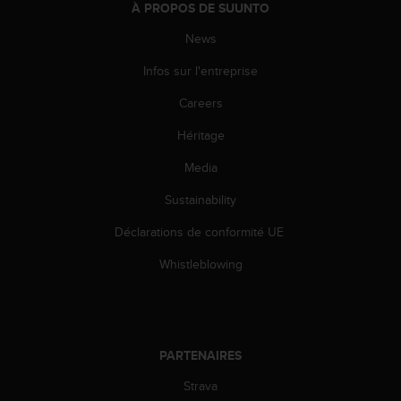
À PROPOS DE SUUNTO
o
r
News
m
i
Infos sur l'entreprise
t
é
Careers
a
Héritage
u
x
Media
a
u
Sustainability
t
r
Déclarations de conformité UE
e
s
Whistleblowing
n
o
r
m
e
PARTENAIRES
s
Strava
d