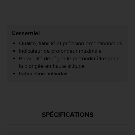
f
o
r
m
i
L'essentiel
t
é
Qualité, fiabilité et précision exceptionnelles
a
Indicateur de profondeur maximale
u
Possibilité de régler le profondimètre pour
x
d
la plongée en haute altitude
i
Fabrication finlandaise
r
e
c
t
i
v
e
SPÉCIFICATIONS
s
d
'