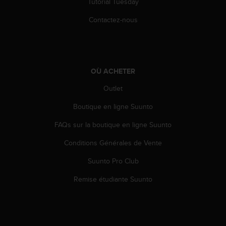
0
Tutorial Tuesday
a
Contactez-nous
i
n
s
i
q
OÙ ACHETER
u
'
Outlet
à
a
Boutique en ligne Suunto
s
s
FAQs sur la boutique en ligne Suunto
u
r
Conditions Générales de Vente
e
Suunto Pro Club
r
s
Remise étudiante Suunto
a
c
o
n
f