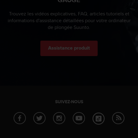
e
b
Trouvez les vidéos explicatives, FAQ, articles tutoriels et
(
informations d'assistance détaillées pour votre ordinateur
W
de plongée Suunto.
e
b
C
Assistance produit
o
n
t
e
n
t
A
c
c
SUIVEZ-NOUS
e
s
s
i
b
i