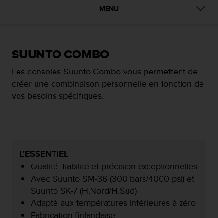
e
MENU
s
i
t
e
W
SUUNTO COMBO
e
b
Les consoles Suunto Combo vous permettent de
a
créer une combinaison personnelle en fonction de
u
vos besoins spécifiques.
n
i
v
e
a
u
L'ESSENTIEL
A
Qualité, fiabilité et précision exceptionnelles
A
d
Avec Suunto SM-36 (300 bars/4000 psi) et
e
Suunto SK-7 (H.Nord/H.Sud)
c
Adapté aux températures inférieures à zéro
o
Fabrication finlandaise
n