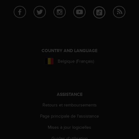
e
b
(
W
e
b
C
o
COUNTRY AND LANGUAGE
n
Belgique (Français)
t
e
n
t
A
c
ASSISTANCE
c
e
Retours et remboursements
s
Page principale de l'assistance
s
i
Mises à jour logicielles
b
i
Guides d'utilisation