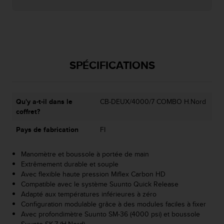
f
o
r
m
i
t
SPÉCIFICATIONS
é
a
u
x
Qu'y a-t-il dans le
CB-DEUX/4000/7 COMBO H.Nord
d
coffret?
i
r
Pays de fabrication
FI
e
c
Manomètre et boussole à portée de main
t
Extrêmement durable et souple
i
Avec flexible haute pression Miflex Carbon HD
v
Compatible avec le système Suunto Quick Release
e
Adapté aux températures inférieures à zéro
s
Configuration modulable grâce à des modules faciles à fixer
d
Avec profondimètre Suunto SM-36 (
4000 psi
) et boussole
'