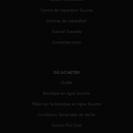
l
i
Centre de réparation Suunto
t
y
Centres de réparation
G
Tutorial Tuesday
u
i
Contactez-nous
d
e
l
i
n
OÙ ACHETER
e
s
Outlet
,
W
Boutique en ligne Suunto
C
A
FAQs sur la boutique en ligne Suunto
G
Conditions Générales de Vente
)
2
Suunto Pro Club
.