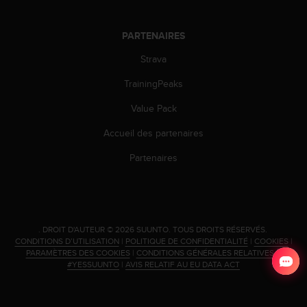
o
r
PARTENAIRES
m
i
Strava
t
é
TrainingPeaks
a
u
Value Pack
x
a
Accueil des partenaires
u
Partenaires
t
r
e
s
n
o
.
DROIT D'AUTEUR © 2026 SUUNTO.
TOUS DROITS RÉSERVÉS.
CONDITIONS D’UTILISATION
|
POLITIQUE DE CONFIDENTIALITÉ
|
COOKIES
|
r
PARAMÈTRES DES COOKIES
|
CONDITIONS GÉNÉRALES RELATIVES À
m
#YESSUUNTO
|
AVIS RELATIF AU EU DATA ACT
e
s
d