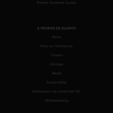
0
Remise étudiante Suunto
a
i
n
s
i
À PROPOS DE SUUNTO
q
u
News
'
à
Infos sur l'entreprise
a
Careers
s
s
Héritage
u
r
Media
e
r
Sustainability
s
a
Déclarations de conformité UE
c
Whistleblowing
o
n
f