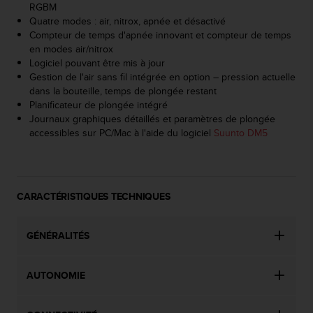
'
RGBM
a
Quatre modes : air, nitrox, apnée et désactivé
c
Compteur de temps d'apnée innovant et compteur de temps
c
en modes air/nitrox
e
Logiciel pouvant être mis à jour
s
Gestion de l'air sans fil intégrée en option – pression actuelle
s
dans la bouteille, temps de plongée restant
i
Planificateur de plongée intégré
b
Journaux graphiques détaillés et paramètres de plongée
i
accessibles sur PC/Mac à l'aide du logiciel
Suunto DM5
l
i
t
é
CARACTÉRISTIQUES TECHNIQUES
.
A
d
GÉNÉRALITÉS
r
e
s
AUTONOMIE
s
e
z