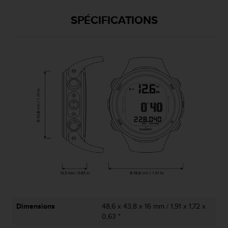
0
a
SPÉCIFICATIONS
i
n
s
i
q
u
'
à
a
s
s
u
r
e
r
s
a
c
o
Dimensions
48,6 x 43,8 x 16 mm / 1,91 x 1,72 x
n
0,63 "
f