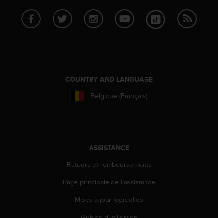
s
p
o
u
r
a
c
c
COUNTRY AND LANGUAGE
é
d
Belgique (Français)
e
r
a
u
x
ASSISTANCE
i
n
Retours et remboursements
f
o
Page principale de l'assistance
r
m
Mises à jour logicielles
a
t
Guides d'utilisation