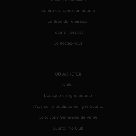
i
Centre de réparation Suunto
o
n
Centres de réparation
s
d
Tutorial Tuesday
e
c
Contactez-nous
e
s
i
t
e
OÙ ACHETER
W
e
Outlet
b
Boutique en ligne Suunto
.
FAQs sur la boutique en ligne Suunto
Conditions Générales de Vente
Suunto Pro Club