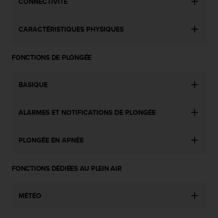
CONNECTIVITÉ
-
v
o
CARACTÉRISTIQUES PHYSIQUES
u
s
a
FONCTIONS DE PLONGÉE
u
S
BASIQUE
e
r
v
ALARMES ET NOTIFICATIONS DE PLONGÉE
i
c
e
PLONGÉE EN APNÉE
c
l
i
FONCTIONS DÉDIÉES AU PLEIN AIR
e
n
t
MÉTÉO
s
a