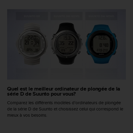
a
c
c
e
s
s
i
b
i
l
i
t
é
d
u
Quel est le meilleur ordinateur de plongée de la
c
série D de Suunto pour vous?
o
Comparez les différents modèles d'ordinateurs de plongée
n
t
de la série D de Suunto et choisissez celui qui correspond le
e
mieux à vos besoins.
n
u
W