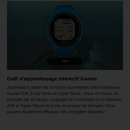
l
i
t
y
G
u
i
d
e
l
i
n
e
Outil d'apprentissage interactif Suunto
s
,
Apprenez à utiliser les fonctions essentielles des ordinateurs
W
Suunto D4i, Zoop Novo et Vyper Novo : choix du mode de
C
plongée (air et nitrox), couplage de l'ordinateur à un émetteur
A
(D4i et Vyper Novo) et accès au journal de plongée. Vous
G
pouvez également effectuer des plongées virtuelles !
)
2
.