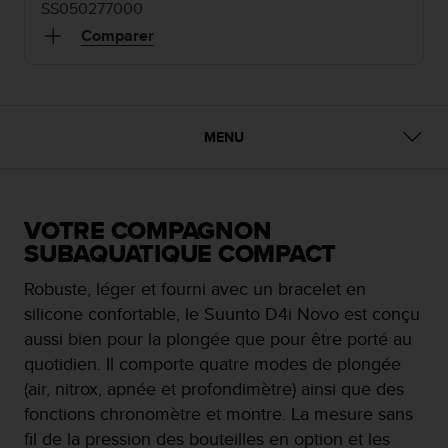
e
SS050277000
s
Comparer
i
t
e
W
e
MENU
b
a
u
n
i
VOTRE COMPAGNON
v
SUBAQUATIQUE COMPACT
e
a
Robuste, léger et fourni avec un bracelet en
u
silicone confortable, le Suunto D4i Novo est conçu
A
aussi bien pour la plongée que pour être porté au
A
d
quotidien. Il comporte quatre modes de plongée
e
(air, nitrox, apnée et profondimètre) ainsi que des
c
fonctions chronomètre et montre. La mesure sans
o
fil de la pression des bouteilles en option et les
n