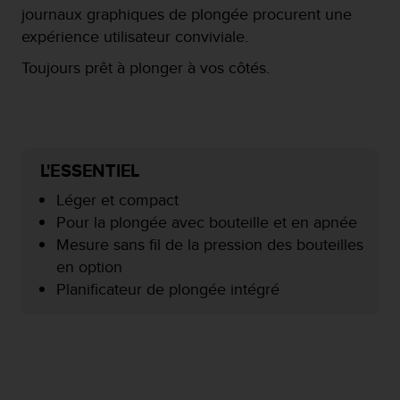
f
journaux graphiques de plongée procurent une
o
expérience utilisateur conviviale.
r
m
Toujours prêt à plonger à vos côtés.
i
t
é
a
u
L'ESSENTIEL
x
d
Léger et compact
i
Pour la plongée avec bouteille et en apnée
r
Mesure sans fil de la pression des bouteilles
e
c
en option
t
Planificateur de plongée intégré
i
v
e
s
d
'