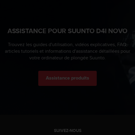
s
r
e
n
c
ASSISTANCE POUR SUUNTO D4I NOVO
o
n
Trouvez les guides d'utilisation, vidéos explicatives, FAQ,
t
articles tutoriels et informations d'assistance détaillées pour
r
votre ordinateur de plongée Suunto.
e
z
d
e
Assistance produits
s
p
r
o
b
l
è
m
SUIVEZ-NOUS
e