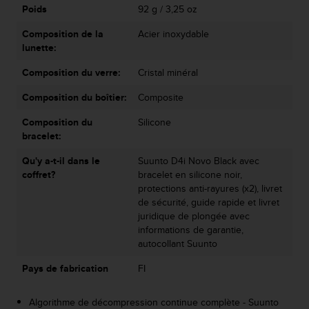
Poids
92 g / 3,25 oz
o
r
Composition de la
Acier inoxydable
m
lunette:
i
t
Composition du verre:
Cristal minéral
é
a
Composition du boîtier:
Composite
u
x
Composition du
Silicone
a
bracelet:
u
Qu'y a-t-il dans le
Suunto D4i Novo Black avec
t
coffret?
bracelet en silicone noir,
r
protections anti-rayures (x2), livret
e
de sécurité, guide rapide et livret
s
juridique de plongée avec
n
informations de garantie,
o
autocollant Suunto
r
m
Pays de fabrication
FI
e
s
d
Algorithme de décompression continue complète - Suunto