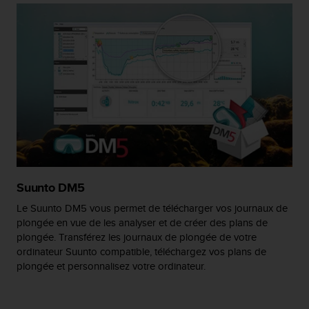
e
b
(
W
e
b
C
o
n
t
e
n
t
Suunto DM5
A
c
Le Suunto DM5 vous permet de télécharger vos journaux de
c
plongée en vue de les analyser et de créer des plans de
e
plongée. Transférez les journaux de plongée de votre
s
ordinateur Suunto compatible, téléchargez vos plans de
s
plongée et personnalisez votre ordinateur.
i
b
i