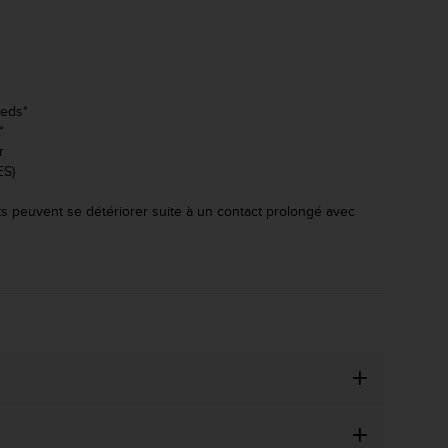
ieds*
*
r
ES)
 peuvent se détériorer suite à un contact prolongé avec