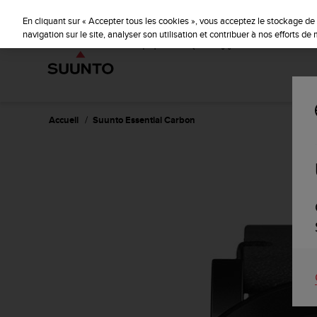
S
u
En cliquant sur « Accepter tous les cookies », vous acceptez le stockage de 
u
navigation sur le site, analyser son utilisation et contribuer à nos efforts d
n
t
o
s
'
e
Accueil
Suunto Essential Carbon
n
g
a
g
e
à
a
m
e
n
e
r
c