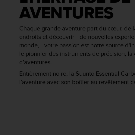
a
AVENTURES
c
c
e
s
Chaque grande aventure part du cœur, de la
s
endroits et découvrir de nouvelles expérie
i
b
monde, votre passion est notre source d'in
i
le pionnier des instruments de précision, la
l
d'aventures.
i
t
Entièrement noire, la Suunto Essential Carb
é
d
l'aventure avec son boîtier au revêtement c
u
c
o
n
t
e
n
u
W