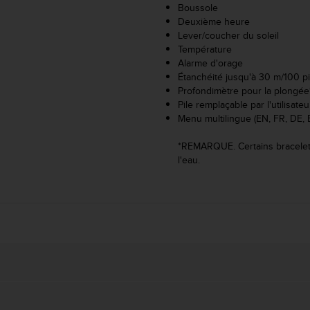
Boussole
Deuxième heure
Lever/coucher du soleil
Température
Alarme d'orage
Étanchéité jusqu'à 30 m/100 p
Profondimètre pour la plongée
Pile remplaçable par l'utilisateu
Menu multilingue (EN, FR, DE, 
*REMARQUE. Certains bracelets
l'eau.