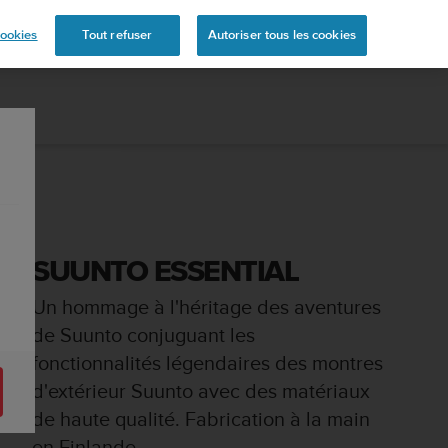
s
ookies
Tout refuser
Autoriser tous les cookies
SUUNTO ESSENTIAL
Un hommage à l'héritage des aventures
de Suunto conjuguant les
fonctionnalités légendaires des montres
d'extérieur Suunto avec des matériaux
de haute qualité. Fabrication à la main
en Finlande.