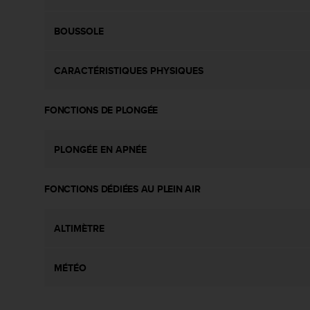
0
a
i
BOUSSOLE
n
s
i
CARACTÉRISTIQUES PHYSIQUES
q
u
FONCTIONS DE PLONGÉE
'
à
a
PLONGÉE EN APNÉE
s
s
u
FONCTIONS DÉDIÉES AU PLEIN AIR
r
e
r
ALTIMÈTRE
s
a
c
MÉTÉO
o
n
f