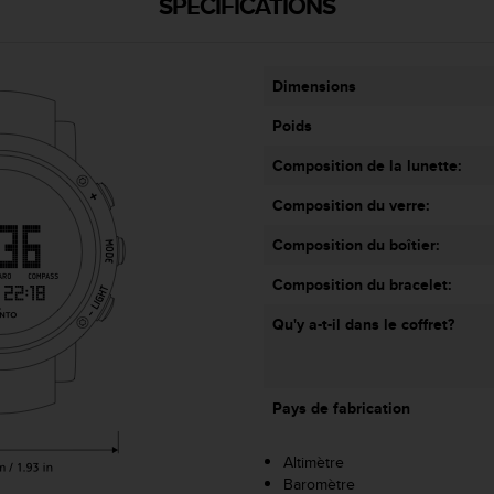
SPÉCIFICATIONS
Dimensions
Poids
Composition de la lunette:
Composition du verre:
Composition du boîtier:
Composition du bracelet:
Qu'y a-t-il dans le coffret?
Pays de fabrication
Altimètre
Baromètre