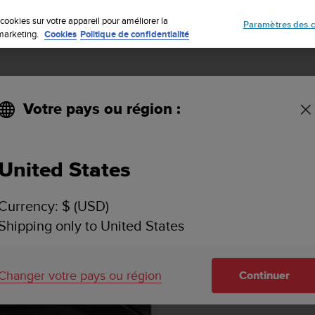
Inscrivez-vous à la newsletter et obtenez 5% de remise
| Retours gratuit
cookies sur votre appareil pour améliorer la
Paramètres des c
e marketing.
Cookies
Politique de confidentialité
Votre pays ou région :
United States
Currency: $ (USD)
Shipping only to United States
Changer votre pays ou région
Continuer