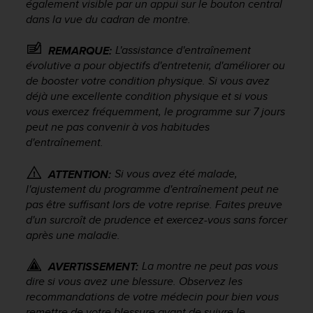
également visible par un appui sur le bouton central
'
a
dans la vue du cadran de montre.
c
c
L'assistance d'entraînement
REMARQUE:
e
évolutive a pour objectifs d'entretenir, d'améliorer ou
s
de booster votre condition physique. Si vous avez
s
déjà une excellente condition physique et si vous
i
vous exercez fréquemment, le programme sur 7 jours
b
peut ne pas convenir à vos habitudes
i
d'entraînement.
l
i
t
Si vous avez été malade,
ATTENTION:
é
l'ajustement du programme d'entraînement peut ne
.
pas être suffisant lors de votre reprise. Faites preuve
A
d'un surcroît de prudence et exercez-vous sans forcer
d
après une maladie.
r
e
La montre ne peut pas vous
AVERTISSEMENT:
s
dire si vous avez une blessure. Observez les
s
recommandations de votre médecin pour bien vous
e
z
remettre de votre blessure avant de suivre le