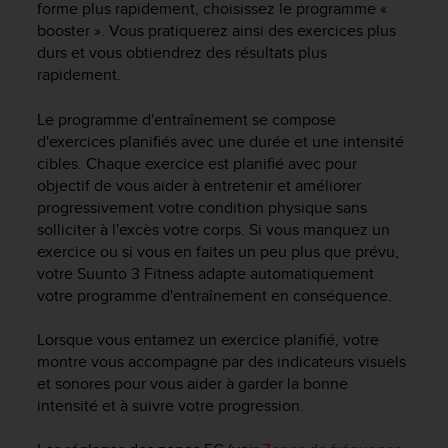
a
forme plus rapidement, choisissez le programme «
c
booster ». Vous pratiquerez ainsi des exercices plus
c
durs et vous obtiendrez des résultats plus
e
rapidement.
s
s
Le programme d'entraînement se compose
i
d'exercices planifiés avec une durée et une intensité
b
cibles. Chaque exercice est planifié avec pour
i
objectif de vous aider à entretenir et améliorer
l
i
progressivement votre condition physique sans
t
solliciter à l'excès votre corps. Si vous manquez un
é
exercice ou si vous en faites un peu plus que prévu,
d
votre
Suunto 3 Fitness
adapte automatiquement
u
votre programme d'entraînement en conséquence.
c
o
Lorsque vous entamez un exercice planifié, votre
n
montre vous accompagne par des indicateurs visuels
t
et sonores pour vous aider à garder la bonne
e
intensité et à suivre votre progression.
n
u
W