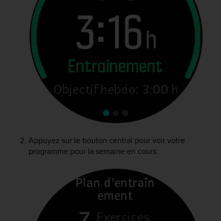
l
i
t
y
G
u
i
d
e
l
i
n
e
s
Appuyez sur le bouton central pour voir votre
,
programme pour la semaine en cours.
W
C
A
G
)
2
.