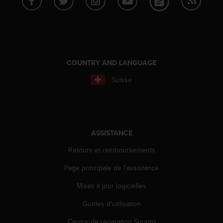
i
o
n
s
d
e
COUNTRY AND LANGUAGE
c
e
Suisse
s
i
t
e
W
ASSISTANCE
e
b
Retours et remboursements
.
Page principale de l'assistance
Mises à jour logicielles
Guides d'utilisation
Centre de réparation Suunto