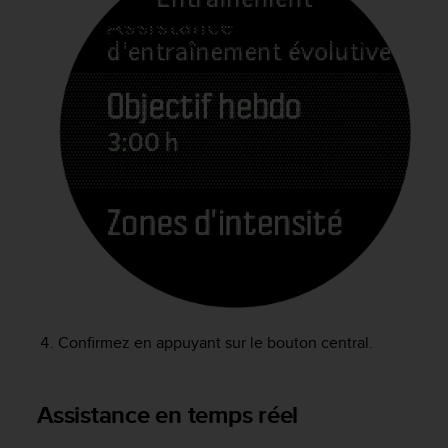
0
9
0
0
(
a
p
p
e
l
g
r
a
t
u
i
t
Confirmez en appuyant sur le bouton central.
)
s
i
v
Assistance en temps réel
o
u