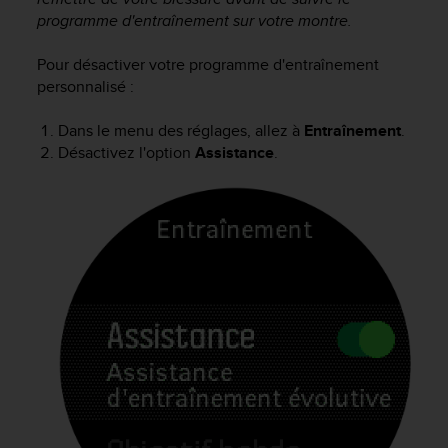
-
programme d'entraînement sur votre montre.
v
o
Pour désactiver votre programme d'entraînement
u
personnalisé :
s
a
Dans le menu des réglages, allez à
Entraînement
.
u
Désactivez l'option
Assistance
.
S
e
r
v
i
c
e
c
l
i
e
n
t
s
a