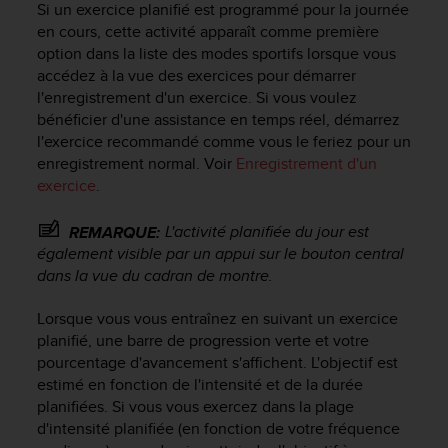
Si un exercice planifié est programmé pour la journée
s
en cours, cette activité apparaît comme première
r
option dans la liste des modes sportifs lorsque vous
e
n
accédez à la vue des exercices pour démarrer
c
l'enregistrement d'un exercice. Si vous voulez
o
bénéficier d'une assistance en temps réel, démarrez
n
l'exercice recommandé comme vous le feriez pour un
t
enregistrement normal. Voir
Enregistrement d'un
r
exercice
.
e
z
L'activité planifiée du jour est
REMARQUE:
d
également visible par un appui sur le bouton central
e
s
dans la vue du cadran de montre.
p
r
Lorsque vous vous entraînez en suivant un exercice
o
planifié, une barre de progression verte et votre
b
pourcentage d'avancement s'affichent. L'objectif est
l
estimé en fonction de l'intensité et de la durée
è
planifiées. Si vous vous exercez dans la plage
m
d'intensité planifiée (en fonction de votre fréquence
e