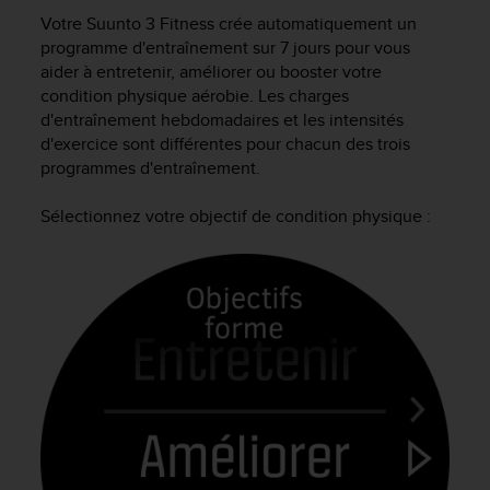
e
Votre
Suunto 3 Fitness
crée automatiquement un
s
i
programme d'entraînement sur 7 jours pour vous
t
aider à entretenir, améliorer ou booster votre
e
condition physique aérobie. Les charges
W
d'entraînement hebdomadaires et les intensités
e
d'exercice sont différentes pour chacun des trois
b
programmes d'entraînement.
a
u
Sélectionnez votre objectif de condition physique :
n
i
v
e
a
u
A
A
d
e
c
o
n