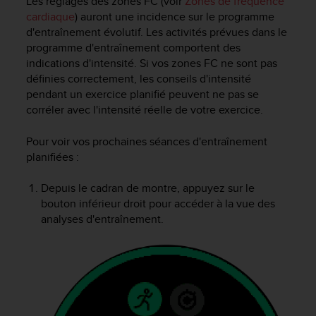
Les réglages des zones FC (voir
Zones de fréquence
e
cardiaque
) auront une incidence sur le programme
b
d'entraînement évolutif. Les activités prévues dans le
(
programme d'entraînement comportent des
W
indications d'intensité. Si vos zones FC ne sont pas
e
définies correctement, les conseils d'intensité
b
pendant un exercice planifié peuvent ne pas se
C
corréler avec l'intensité réelle de votre exercice.
o
n
t
Pour voir vos prochaines séances d'entraînement
e
planifiées :
n
t
Depuis le cadran de montre, appuyez sur le
A
bouton inférieur droit pour accéder à la vue des
c
analyses d'entraînement.
c
e
s
s
i
b
i