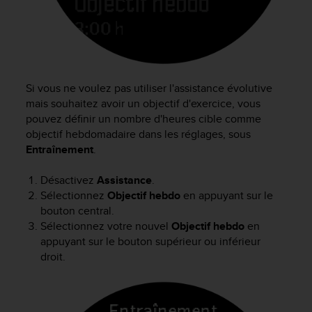
u
x
É
t
a
t
Si vous ne voulez pas utiliser l'assistance évolutive
s
mais souhaitez avoir un objectif d'exercice, vous
-
pouvez définir un nombre d'heures cible comme
U
n
objectif hebdomadaire dans les réglages, sous
i
Entraînement
.
s
a
Désactivez
Assistance
.
u
Sélectionnez
Objectif hebdo
en appuyant sur le
+
bouton central.
1
Sélectionnez votre nouvel
Objectif hebdo
en
8
appuyant sur le bouton supérieur ou inférieur
5
droit.
5
2
5
8