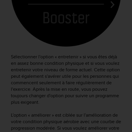
f
o
r
m
i
t
é
a
u
Sélectionner l'option « entretenir » si vous êtes déjà
x
en assez bonne condition physique et si vous voulez
d
i
entretenir votre niveau de forme actuel. Cette option
r
peut également s'avérer utile pour les personnes qui
e
commencent seulement à faire régulièrement de
c
l'exercice. Après la mise en route, vous pouvez
t
toujours changer d'option pour suivre un programme
i
plus exigeant.
v
e
L'option « améliorer » est ciblée sur l'amélioration de
s
votre condition physique aérobie avec une courbe de
d
'
progression modérée. Si vous voulez améliorer votre