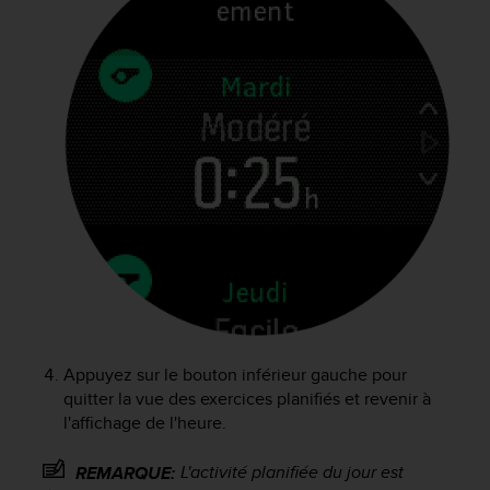
o
r
m
i
t
é
a
u
x
a
u
t
r
e
s
n
o
Appuyez sur le bouton inférieur gauche pour
r
quitter la vue des exercices planifiés et revenir à
m
l'affichage de l'heure.
e
s
L'activité planifiée du jour est
REMARQUE:
d