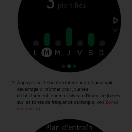
0
a
i
n
s
i
q
u
'
à
a
s
s
u
Appuyez sur le bouton inférieur droit pour voir
r
davantage d'informations : journée
e
r
d'entraînement, durée et niveau d'intensité (basés
s
sur les zones de fréquence cardiaque, voir
Zones
a
d'intensité
).
c
o
n
f