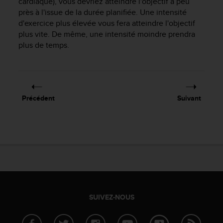
cardiaque), vous devriez atteindre l'objectif à peu
s
près à l'issue de la durée planifiée. Une intensité
p
d'exercice plus élevée vous fera atteindre l'objectif
o
u
plus vite. De même, une intensité moindre prendra
r
plus de temps.
a
c
c
é
d
Précédent
Suivant
e
r
a
u
x
i
n
f
o
r
SUIVEZ-NOUS
m
a
t