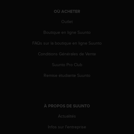
e
b
OÙ ACHETER
(
Outlet
W
e
Boutique en ligne Suunto
b
C
FAQs sur la boutique en ligne Suunto
o
n
Conditions Générales de Vente
t
Suunto Pro Club
e
n
Remise étudiante Suunto
t
A
c
c
e
À PROPOS DE SUUNTO
s
s
Actualités
i
b
Infos sur l'entreprise
i