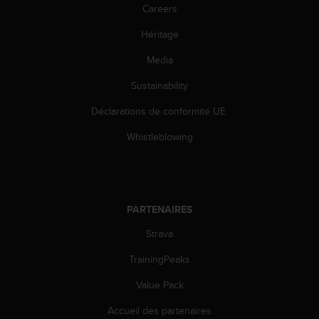
l
Careers
i
Héritage
t
y
Media
G
u
Sustainability
i
d
Déclarations de conformité UE
e
l
Whistleblowing
i
n
e
s
,
PARTENAIRES
W
Strava
C
A
TrainingPeaks
G
)
Value Pack
2
.
Accueil des partenaires