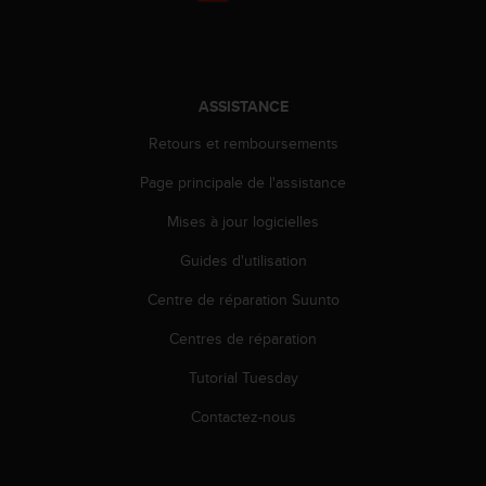
a
c
c
e
s
ASSISTANCE
s
i
Retours et remboursements
b
i
Page principale de l'assistance
l
Mises à jour logicielles
i
t
Guides d'utilisation
é
d
Centre de réparation Suunto
u
c
Centres de réparation
o
n
Tutorial Tuesday
t
Contactez-nous
e
n
u
W