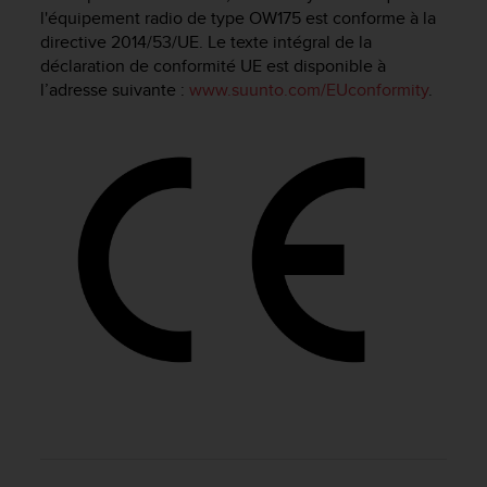
e
l'équipement radio de type OW175 est conforme à la
s
directive 2014/53/UE. Le texte intégral de la
i
déclaration de conformité UE est disponible à
t
l’adresse suivante :
www.suunto.com/EUconformity
.
e
W
e
b
a
u
n
i
v
e
a
u
A
A
d
e
c
o
n