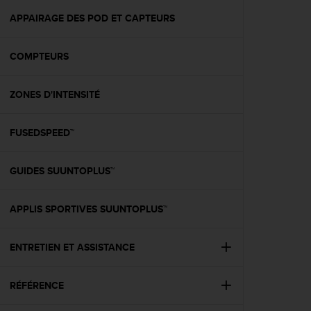
a
c
APPAIRAGE DES POD ET CAPTEURS
c
e
COMPTEURS
s
s
i
ZONES D'INTENSITÉ
b
i
l
FUSEDSPEED™
i
t
é
GUIDES SUUNTOPLUS™
d
u
APPLIS SPORTIVES SUUNTOPLUS™
c
o
n
ENTRETIEN ET ASSISTANCE
t
e
n
RÉFÉRENCE
u
W