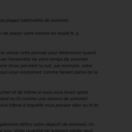
os plages habituelles de sommeil.
ir de placer votre montre en mode N. p.
tre utilise cette période pour déterminer quand
ituer l'ensemble de votre temps de sommeil
re d'eau pendant la nuit, par exemple, votre
ous vous rendormez comme faisant partie de la
ucher et de même si vous vous levez
après
passé au lit comme une séance de sommeil.
lus hâtive à laquelle vous pouvez aller au lit et
alement définir votre objectif de sommeil. Un
r jour. Votre quantité de sommeil idéale peut