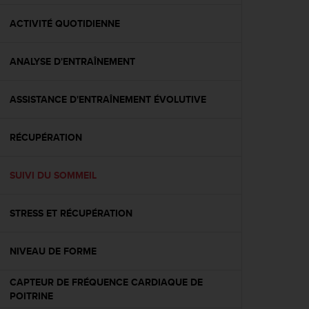
f
o
ACTIVITÉ QUOTIDIENNE
r
m
ANALYSE D'ENTRAÎNEMENT
i
t
é
ASSISTANCE D'ENTRAÎNEMENT ÉVOLUTIVE
a
u
x
RÉCUPÉRATION
d
i
r
SUIVI DU SOMMEIL
e
c
STRESS ET RÉCUPÉRATION
t
i
v
NIVEAU DE FORME
e
s
CAPTEUR DE FRÉQUENCE CARDIAQUE DE
d
POITRINE
'