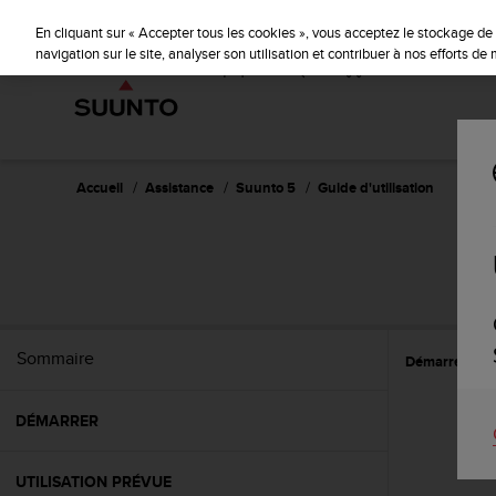
S
u
En cliquant sur « Accepter tous les cookies », vous acceptez le stockage de 
u
navigation sur le site, analyser son utilisation et contribuer à nos efforts d
n
t
o
s
'
e
Accueil
Assistance
Suunto 5
Guide d'utilisation
n
g
a
g
e
à
a
Sommaire
Démarrer
C
m
e
n
DÉMARRER
e
r
c
UTILISATION PRÉVUE