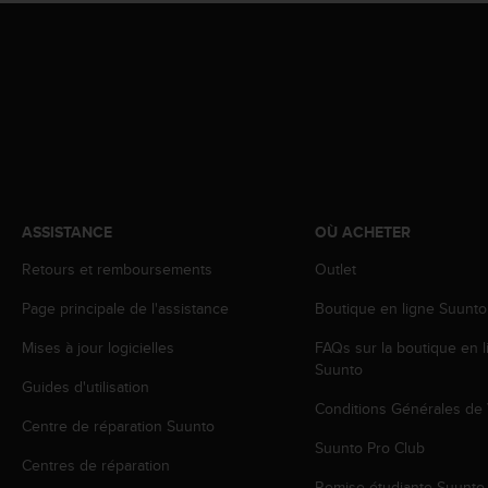
o
r
m
i
t
é
a
u
x
a
ASSISTANCE
OÙ ACHETER
u
t
Retours et remboursements
Outlet
r
e
Page principale de l'assistance
Boutique en ligne Suunto
s
n
Mises à jour logicielles
FAQs sur la boutique en l
o
Suunto
r
Guides d'utilisation
m
Conditions Générales de
Centre de réparation Suunto
e
Suunto Pro Club
s
Centres de réparation
d
Remise étudiante Suunto