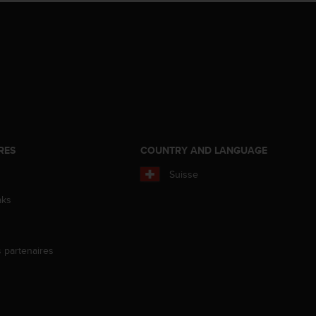
RES
COUNTRY AND LANGUAGE
Suisse
aks
s partenaires
s