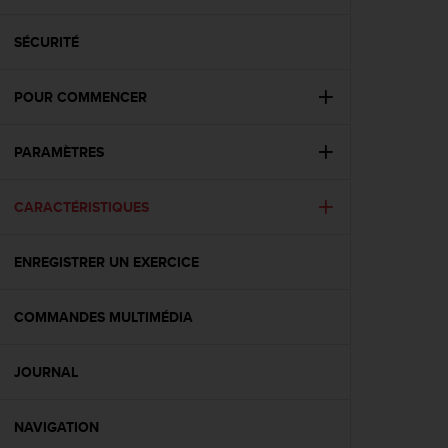
e
s
i
SÉCURITÉ
t
e
POUR COMMENCER
W
e
b
PARAMÈTRES
a
u
n
CARACTÉRISTIQUES
i
v
e
ENREGISTRER UN EXERCICE
a
u
COMMANDES MULTIMÉDIA
A
A
d
JOURNAL
e
c
o
NAVIGATION
n