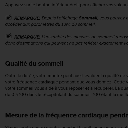
Appuyez sur le bouton inférieur droit pour afficher vos valeur
Depuis l'affichage
Sommeil
, vous pouvez 
REMARQUE:
accéder aux paramètres du suivi du sommeil.
L'ensemble des mesures du sommeil repose
REMARQUE:
donc d'estimations qui peuvent ne pas refléter exactement v
Qualité du sommeil
Outre la durée, votre montre peut aussi évaluer la qualité de v
votre fréquence cardiaque pendant que vous dormez. Cette var
votre sommeil vous aide à vous reposer et à récupérer. La qu
de 0 à 100 dans le récapitulatif du sommeil, 100 étant la meill
Mesure de la fréquence cardiaque penda
Si vous portez votre montre pendant la nuit, vous pourrez obt