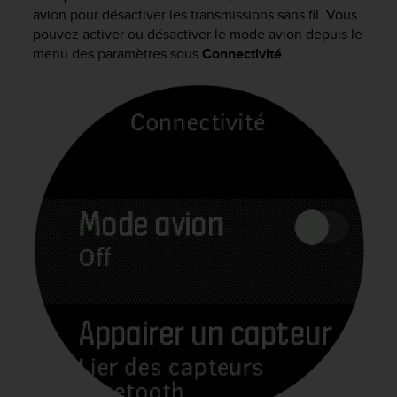
e
avion pour désactiver les transmissions sans fil. Vous
s
pouvez activer ou désactiver le mode avion depuis le
i
menu des paramètres sous
Connectivité
.
t
e
W
e
b
a
u
n
i
v
e
a
u
A
A
d
e
c
o
n