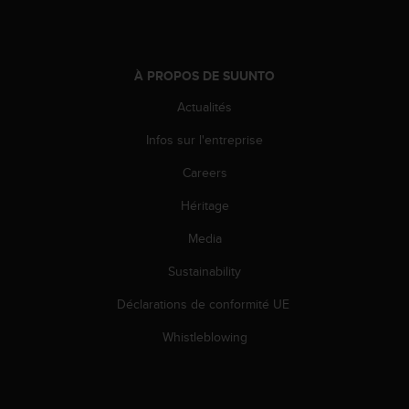
l
i
t
y
À PROPOS DE SUUNTO
G
u
Actualités
i
d
Infos sur l'entreprise
e
l
Careers
i
Héritage
n
e
Media
s
,
Sustainability
W
C
Déclarations de conformité UE
A
G
Whistleblowing
)
2
.