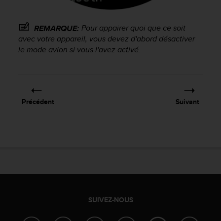
f
o
r
Pour appairer quoi que ce soit
REMARQUE:
m
avec votre appareil, vous devez d'abord désactiver
i
le mode avion si vous l'avez activé.
t
é
a
u
x
Précédent
Suivant
d
i
r
e
c
t
i
v
e
s
SUIVEZ-NOUS
d
'