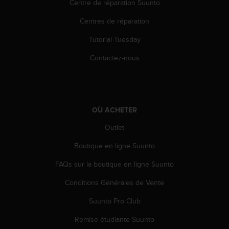
Centre de réparation Suunto
e
b
Centres de réparation
(
W
Tutorial Tuesday
e
Contactez-nous
b
C
o
n
t
OÙ ACHETER
e
n
Outlet
t
A
Boutique en ligne Suunto
c
c
FAQs sur la boutique en ligne Suunto
e
s
Conditions Générales de Vente
s
Suunto Pro Club
i
b
Remise étudiante Suunto
i