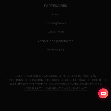
0
a
PARTENAIRES
i
Strava
n
s
TrainingPeaks
i
q
Value Pack
u
'
Accueil des partenaires
à
a
Partenaires
s
s
u
r
e
.
DROIT D'AUTEUR © 2026 SUUNTO.
TOUS DROITS RÉSERVÉS.
r
CONDITIONS D’UTILISATION
|
POLITIQUE DE CONFIDENTIALITÉ
|
COOKIES
|
s
PARAMÈTRES DES COOKIES
|
CONDITIONS GÉNÉRALES RELATIVES À
#YESSUUNTO
|
AVIS RELATIF AU EU DATA ACT
a
c
o
n
f