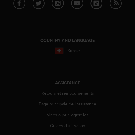
a
c
c
e
s
s
i
COUNTRY AND LANGUAGE
b
i
Suisse
l
i
t
é
d
ASSISTANCE
u
c
Retours et remboursements
o
n
Page principale de l'assistance
t
Mises à jour logicielles
e
n
Guides d'utilisation
u
W