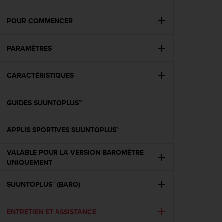
e
s
i
POUR COMMENCER
t
e
PARAMÈTRES
W
e
b
CARACTÉRISTIQUES
a
u
n
GUIDES SUUNTOPLUS™
i
v
e
APPLIS SPORTIVES SUUNTOPLUS™
a
u
VALABLE POUR LA VERSION BAROMÈTRE
A
UNIQUEMENT
A
d
SUUNTOPLUS™ (BARO)
e
c
o
ENTRETIEN ET ASSISTANCE
n