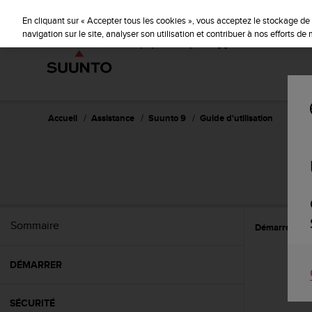
S
u
En cliquant sur « Accepter tous les cookies », vous acceptez le stockage de 
u
navigation sur le site, analyser son utilisation et contribuer à nos efforts d
n
t
o
s
'
e
Accueil
Assistance
Suunto 9
Guide d'utilisation
n
g
a
g
e
à
a
Sommaire
Démarrer
E
m
e
n
DÉMARRER
e
r
c
SÉCURITÉ