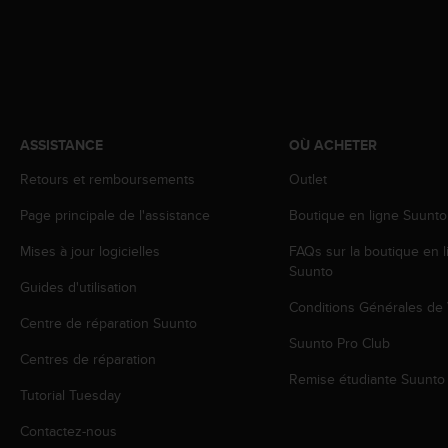
a
c
c
e
s
s
i
b
ASSISTANCE
OÙ ACHETER
i
Retours et remboursements
Outlet
l
i
Page principale de l'assistance
Boutique en ligne Suunto
t
é
Mises à jour logicielles
FAQs sur la boutique en l
d
Suunto
u
Guides d'utilisation
c
Conditions Générales de
Centre de réparation Suunto
o
Suunto Pro Club
n
Centres de réparation
t
Remise étudiante Suunto
e
Tutorial Tuesday
n
u
Contactez-nous
W