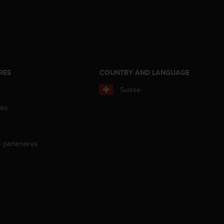
RES
COUNTRY AND LANGUAGE
Suisse
aks
s partenaires
s