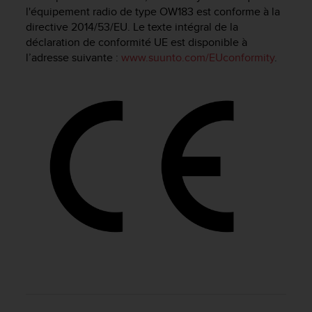
e
l'équipement radio de type OW183 est conforme à la
s
directive 2014/53/EU. Le texte intégral de la
i
déclaration de conformité UE est disponible à
t
l’adresse suivante :
www.suunto.com/EUconformity
.
e
W
e
b
a
u
n
i
v
e
a
u
A
A
d
e
c
o
n