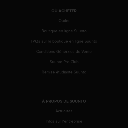
e
b
OÙ ACHETER
(
Outlet
W
e
Boutique en ligne Suunto
b
C
FAQs sur la boutique en ligne Suunto
o
n
Conditions Générales de Vente
t
Suunto Pro Club
e
n
Remise étudiante Suunto
t
A
c
c
e
À PROPOS DE SUUNTO
s
s
Actualités
i
b
Infos sur l'entreprise
i