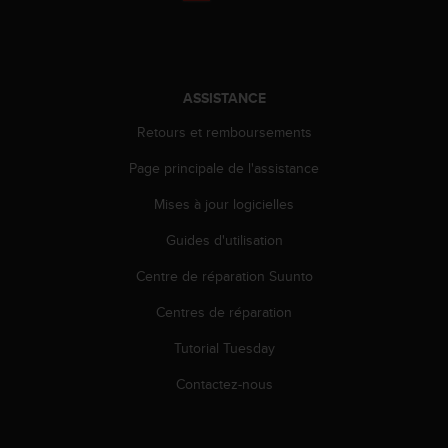
a
c
c
e
s
ASSISTANCE
s
i
Retours et remboursements
b
i
Page principale de l'assistance
l
Mises à jour logicielles
i
t
Guides d'utilisation
é
d
Centre de réparation Suunto
u
c
Centres de réparation
o
n
Tutorial Tuesday
t
Contactez-nous
e
n
u
W