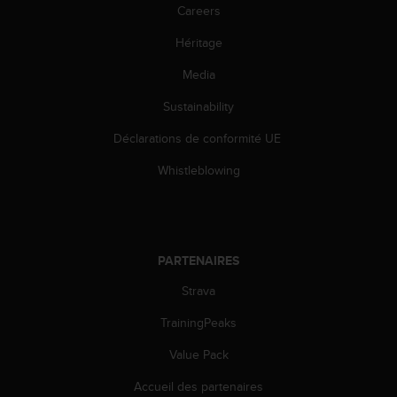
l
Careers
i
Héritage
t
y
Media
G
u
Sustainability
i
d
Déclarations de conformité UE
e
l
Whistleblowing
i
n
e
s
,
PARTENAIRES
W
Strava
C
A
TrainingPeaks
G
)
Value Pack
2
.
Accueil des partenaires