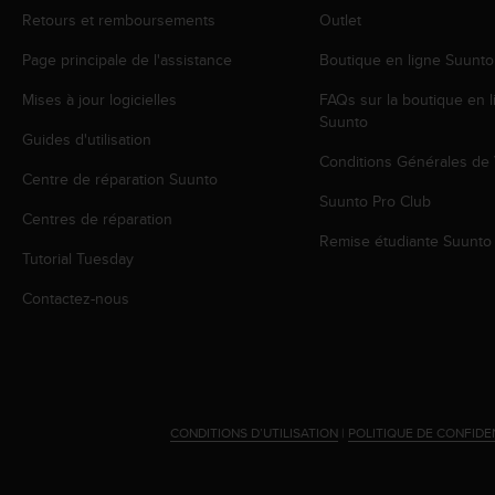
a
Retours et remboursements
Outlet
c
c
Page principale de l'assistance
Boutique en ligne Suunto
e
s
Mises à jour logicielles
FAQs sur la boutique en l
s
Suunto
i
Guides d'utilisation
b
Conditions Générales de
Centre de réparation Suunto
i
Suunto Pro Club
l
Centres de réparation
i
Remise étudiante Suunto
t
Tutorial Tuesday
é
d
Contactez-nous
u
c
o
n
t
e
CONDITIONS D’UTILISATION
|
POLITIQUE DE CONFIDE
n
u
W