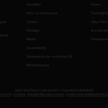
Actualités
Strava
Infos sur l'entreprise
TrainingPe
igne
Careers
Value Pack
Héritage
Accueil de
 Vente
Media
Partenaire
Sustainability
Déclarations de conformité UE
Whistleblowing
.
DROIT D'AUTEUR © 2026 SUUNTO.
TOUS DROITS RÉSERVÉS.
NTIALITÉ
|
COOKIES
|
PARAMÈTRES DES COOKIES
|
CONDITIONS GÉNÉRALES RELA