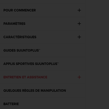
e
s
i
POUR COMMENCER
t
e
PARAMÈTRES
W
e
b
CARACTÉRISTIQUES
a
u
n
GUIDES SUUNTOPLUS™
i
v
e
APPLIS SPORTIVES SUUNTOPLUS™
a
u
ENTRETIEN ET ASSISTANCE
A
A
d
QUELQUES RÈGLES DE MANIPULATION
e
c
o
BATTERIE
n