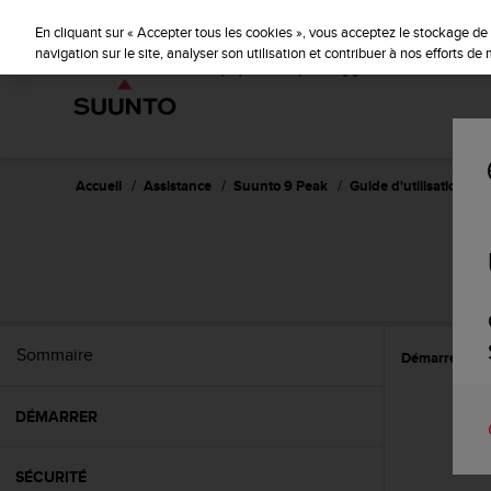
S
u
En cliquant sur « Accepter tous les cookies », vous acceptez le stockage de 
u
navigation sur le site, analyser son utilisation et contribuer à nos efforts d
n
t
o
s
'
e
Accueil
Assistance
Suunto 9 Peak
Guide d'utilisation
n
g
a
g
e
à
a
Sommaire
Démarrer
E
m
e
n
DÉMARRER
e
r
c
SÉCURITÉ