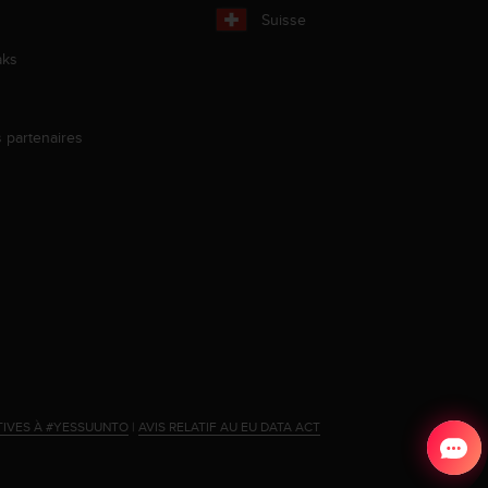
Suisse
aks
s partenaires
s
TIVES À #YESSUUNTO
|
AVIS RELATIF AU EU DATA ACT