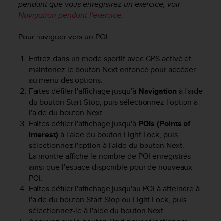
pendant que vous enregistrez un exercice, voir
l
i
Navigation pendant l'exercice
.
t
y
Pour naviguer vers un POI :
G
u
Entrez dans un mode sportif avec GPS activé et
i
maintenez le bouton
Next
enfoncé pour accéder
d
au menu des options.
e
Faites défiler l'affichage jusqu'à
Navigation
à l'aide
l
du bouton
Start Stop
, puis sélectionnez l'option à
i
l'aide du bouton
Next
.
n
Faites défiler l'affichage jusqu'à
POIs (Points of
e
s
interest)
à l'aide du bouton
Light Lock
, puis
,
sélectionnez l'option à l'aide du bouton
Next
.
W
La montre affiche le nombre de POI enregistrés
C
ainsi que l'espace disponible pour de nouveaux
A
POI.
G
Faites défiler l'affichage jusqu'au POI à atteindre à
)
l'aide du bouton
Start Stop
ou
Light Lock
, puis
2
sélectionnez-le à l'aide du bouton
Next
.
.