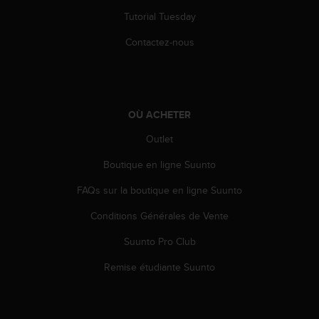
i
Tutorial Tuesday
o
n
Contactez-nous
s
d
e
c
e
OÙ ACHETER
s
Outlet
i
t
Boutique en ligne Suunto
e
W
FAQs sur la boutique en ligne Suunto
e
b
Conditions Générales de Vente
.
Suunto Pro Club
Remise étudiante Suunto