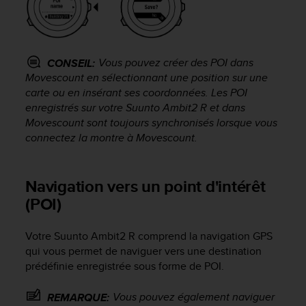
e
b
(
W
Vous pouvez créer des POI dans
CONSEIL:
e
Movescount en sélectionnant une position sur une
b
carte ou en insérant ses coordonnées. Les POI
C
enregistrés sur votre
Suunto Ambit2 R
et dans
o
n
Movescount sont toujours synchronisés lorsque vous
t
connectez la montre à Movescount.
e
n
t
Navigation vers un point d'intérêt
A
(POI)
c
c
e
Votre
Suunto Ambit2 R
comprend la navigation GPS
s
qui vous permet de naviguer vers une destination
s
prédéfinie enregistrée sous forme de POI.
i
b
Vous pouvez également naviguer
REMARQUE:
i