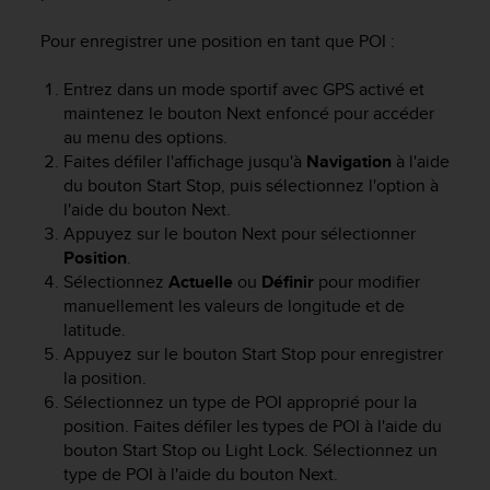
f
o
Pour enregistrer une position en tant que POI :
r
m
Entrez dans un mode sportif avec GPS activé et
i
maintenez le bouton
Next
enfoncé pour accéder
t
au menu des options.
é
Faites défiler l'affichage jusqu'à
Navigation
à l'aide
a
du bouton
Start Stop
, puis sélectionnez l'option à
u
l'aide du bouton
Next
.
x
Appuyez sur le bouton
Next
pour sélectionner
d
i
Position
.
r
Sélectionnez
Actuelle
ou
Définir
pour modifier
e
manuellement les valeurs de longitude et de
c
latitude.
t
Appuyez sur le bouton
Start Stop
pour enregistrer
i
la position.
v
Sélectionnez un type de POI approprié pour la
e
position. Faites défiler les types de POI à l'aide du
s
bouton
Start Stop
ou
Light Lock
. Sélectionnez un
d
type de POI à l'aide du bouton
Next
.
'