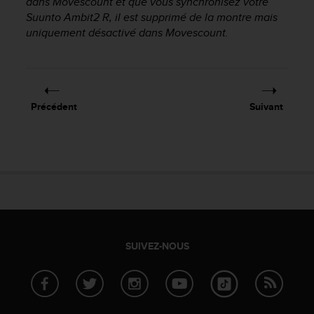
dans Movescount et que vous synchronisez votre
s
Suunto Ambit2 R
, il est supprimé de la montre mais
r
uniquement désactivé dans Movescount.
e
n
c
o
n
Précédent
Suivant
t
r
e
z
d
e
s
p
r
o
SUIVEZ-NOUS
b
l
è
m
e