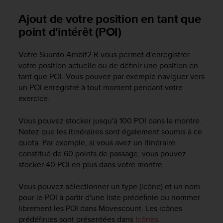
e
s
Ajout de votre position en tant que
i
point d'intérêt (POI)
t
e
W
Votre
Suunto Ambit2 R
vous permet d'enregistrer
e
votre position actuelle ou de définir une position en
b
tant que POI. Vous pouvez par exemple naviguer vers
a
un POI enregistré à tout moment pendant votre
u
exercice.
n
i
Vous pouvez stocker jusqu'à 100 POI dans la montre.
v
e
Notez que les itinéraires sont également soumis à ce
a
quota. Par exemple, si vous avez un itinéraire
u
constitué de 60 points de passage, vous pouvez
A
stocker 40 POI en plus dans votre montre.
A
d
Vous pouvez sélectionner un type (icône) et un nom
e
pour le POI à partir d'une liste prédéfinie ou nommer
c
librement les POI dans Movescount. Les icônes
o
prédéfinies sont présentées dans
Icônes
.
n