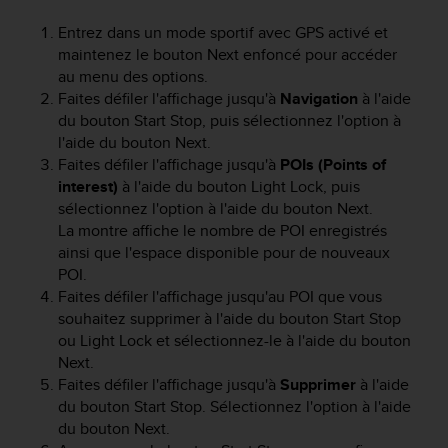
u
x
Entrez dans un mode sportif avec GPS activé et
É
maintenez le bouton
Next
enfoncé pour accéder
t
au menu des options.
a
Faites défiler l'affichage jusqu'à
Navigation
à l'aide
t
du bouton
Start Stop
, puis sélectionnez l'option à
s
l'aide du bouton
Next
.
-
Faites défiler l'affichage jusqu'à
POIs (Points of
U
interest)
à l'aide du bouton
Light Lock
, puis
n
sélectionnez l'option à l'aide du bouton
Next
.
i
La montre affiche le nombre de POI enregistrés
s
a
ainsi que l'espace disponible pour de nouveaux
u
POI.
+
Faites défiler l'affichage jusqu'au POI que vous
1
souhaitez supprimer à l'aide du bouton
Start Stop
8
ou
Light Lock
et sélectionnez-le à l'aide du bouton
5
Next
.
5
Faites défiler l'affichage jusqu'à
Supprimer
à l'aide
2
du bouton
Start Stop
. Sélectionnez l'option à l'aide
5
du bouton
Next
.
8