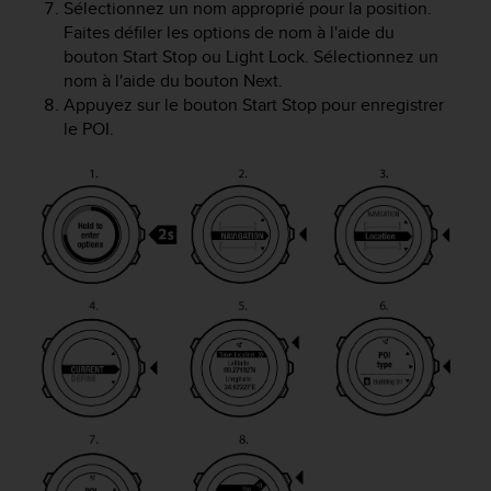
a
Sélectionnez un nom approprié pour la position.
c
Faites défiler les options de nom à l'aide du
c
bouton
Start Stop
ou
Light Lock
. Sélectionnez un
e
nom à l'aide du bouton
Next
.
s
Appuyez sur le bouton
Start Stop
pour enregistrer
s
le POI.
i
b
i
l
i
t
é
d
u
c
o
n
t
e
n
u
W