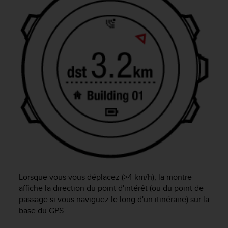
'
a
c
c
e
s
s
i
b
i
l
i
t
é
.
A
d
r
Lorsque vous vous déplacez (>4 km/h), la montre
e
affiche la direction du point d'intérêt (ou du point de
s
passage si vous naviguez le long d'un itinéraire) sur la
s
base du GPS.
e
z