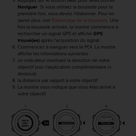
Appuyez sur le bouton
Next
pour sélectionner
0
Naviguer
. Si vous utilisez la boussole pour la
a
i
première fois, vous devez l'étalonner. Pour en
n
savoir plus, voir
Étalonnage de la boussole
. Une
s
fois la boussole activée, la montre commence à
i
rechercher un signal GPS et affiche
GPS
q
trouvé(es)
après l'acquisition du signal.
u
Commencez à naviguer vers le POI. La montre
'
affiche les informations suivantes :
à
un indicateur montrant la direction de votre
a
objectif (voir l'explication complémentaire ci-
s
dessous)
s
u
la distance par rapport à votre objectif
r
La montre vous indique que vous êtes arrivé à
e
votre objectif.
r
s
a
c
o
n
f