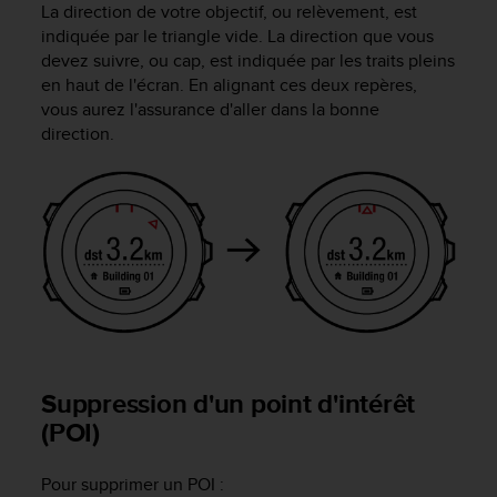
La direction de votre objectif, ou relèvement, est
-
indiquée par le triangle vide. La direction que vous
v
devez suivre, ou cap, est indiquée par les traits pleins
o
en haut de l'écran. En alignant ces deux repères,
u
vous aurez l'assurance d'aller dans la bonne
s
a
direction.
u
S
e
r
v
i
c
e
c
l
i
Suppression d'un point d'intérêt
e
n
(POI)
t
s
Pour supprimer un POI :
a