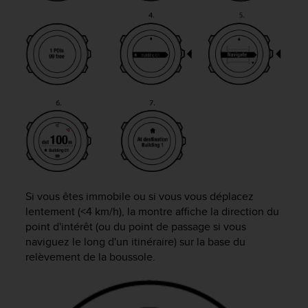
o
r
m
i
t
é
a
u
x
a
u
t
r
e
Si vous êtes immobile ou si vous vous déplacez
s
lentement (<4 km/h), la montre affiche la direction du
n
point d'intérêt (ou du point de passage si vous
o
naviguez le long d'un itinéraire) sur la base du
r
relèvement de la boussole.
m
e
s
d