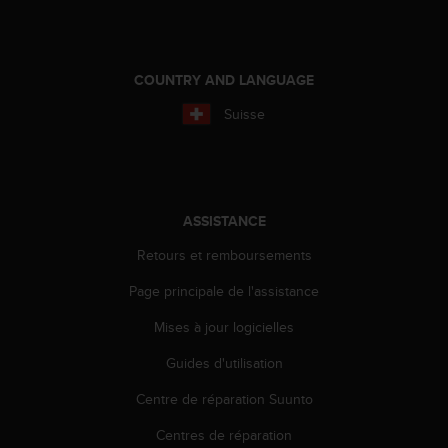
s
p
o
u
COUNTRY AND LANGUAGE
r
a
Suisse
c
c
é
d
e
ASSISTANCE
r
a
Retours et remboursements
u
x
Page principale de l'assistance
i
n
Mises à jour logicielles
f
Guides d'utilisation
o
r
Centre de réparation Suunto
m
a
Centres de réparation
t