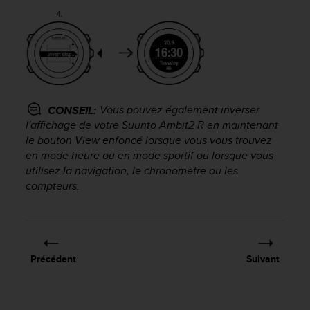
f
o
r
m
i
t
é
a
Vous pouvez également inverser
CONSEIL:
u
l'affichage de votre
Suunto Ambit2 R
en maintenant
x
le bouton
View
enfoncé lorsque vous vous trouvez
d
en mode
heure
ou en mode sportif ou lorsque vous
i
utilisez la navigation, le chronomètre ou les
r
compteurs.
e
c
t
i
v
e
Précédent
Suivant
s
d
'