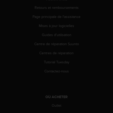
e
Retours et remboursements
b
(
Page principale de l'assistance
W
e
Mises à jour logicielles
b
C
Guides d'utilisation
o
Centre de réparation Suunto
n
t
Centres de réparation
e
n
Tutorial Tuesday
t
A
Contactez-nous
c
c
e
s
s
OÙ ACHETER
i
b
Outlet
i