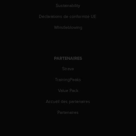
0
Sustainability
a
i
Déclarations de conformité UE
n
s
Whistleblowing
i
q
u
'
à
PARTENAIRES
a
s
Strava
s
u
TrainingPeaks
r
Value Pack
e
r
Accueil des partenaires
s
a
Partenaires
c
o
n
f