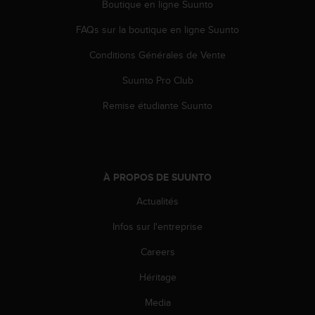
Boutique en ligne Suunto
l
i
FAQs sur la boutique en ligne Suunto
t
y
Conditions Générales de Vente
G
u
Suunto Pro Club
i
d
Remise étudiante Suunto
e
l
i
n
e
À PROPOS DE SUUNTO
s
Actualités
,
W
Infos sur l'entreprise
C
A
Careers
G
)
Héritage
2
.
Media