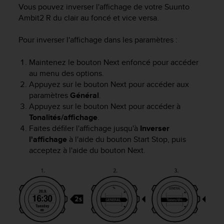
e
Vous pouvez inverser l'affichage de votre
Suunto
s
Ambit2 R
du clair au foncé et vice versa.
i
t
Pour inverser l'affichage dans les paramètres :
e
W
e
Maintenez le bouton
Next
enfoncé pour accéder
b
au menu des options.
a
Appuyez sur le bouton
Next
pour accéder aux
u
paramètres
Général
.
n
Appuyez sur le bouton
Next
pour accéder à
i
Tonalités/affichage
.
v
Faites défiler l'affichage jusqu'à
Inverser
e
l'affichage
à l'aide du bouton
Start Stop
, puis
a
acceptez à l'aide du bouton
Next
.
u
A
A
d
e
c
o
n