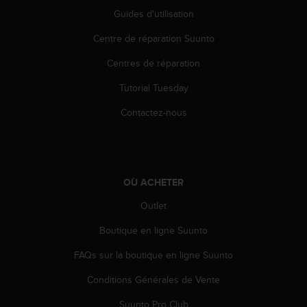
0
Guides d'utilisation
a
i
Centre de réparation Suunto
n
s
Centres de réparation
i
q
Tutorial Tuesday
u
'
Contactez-nous
à
a
s
s
u
OÙ ACHETER
r
Outlet
e
r
Boutique en ligne Suunto
s
a
FAQs sur la boutique en ligne Suunto
c
o
Conditions Générales de Vente
n
f
Suunto Pro Club