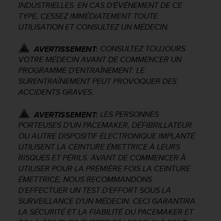
INDUSTRIELLES. EN CAS D'ÉVÉNEMENT DE CE
f
TYPE, CESSEZ IMMÉDIATEMENT TOUTE
o
UTILISATION ET CONSULTEZ UN MÉDECIN.
r
m
i
CONSULTEZ TOUJOURS
AVERTISSEMENT:
t
VOTRE MÉDECIN AVANT DE COMMENCER UN
é
PROGRAMME D'ENTRAÎNEMENT. LE
a
SURENTRAÎNEMENT PEUT PROVOQUER DES
u
ACCIDENTS GRAVES.
x
d
LES PERSONNES
AVERTISSEMENT:
i
PORTEUSES D'UN PACEMAKER, DÉFIBRILLATEUR
r
e
OU AUTRE DISPOSITIF ÉLECTRONIQUE IMPLANTÉ
c
UTILISENT LA CEINTURE ÉMETTRICE À LEURS
t
RISQUES ET PÉRILS. AVANT DE COMMENCER À
i
UTILISER POUR LA PREMIÈRE FOIS LA CEINTURE
v
ÉMETTRICE, NOUS RECOMMANDONS
e
D'EFFECTUER UN TEST D'EFFORT SOUS LA
s
SURVEILLANCE D'UN MÉDECIN. CECI GARANTIRA
d
LA SÉCURITÉ ET LA FIABILITÉ DU PACEMAKER ET
'