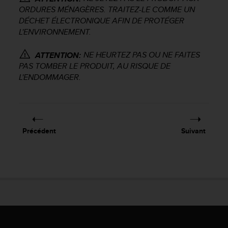
e
ORDURES MÉNAGÈRES. TRAITEZ-LE COMME UN
b
DÉCHET ÉLECTRONIQUE AFIN DE PROTÉGER
(
L'ENVIRONNEMENT.
W
e
NE HEURTEZ PAS OU NE FAITES
ATTENTION:
b
PAS TOMBER LE PRODUIT, AU RISQUE DE
C
L'ENDOMMAGER.
o
n
t
e
n
Précédent
Suivant
t
A
c
c
e
s
s
i
b
i