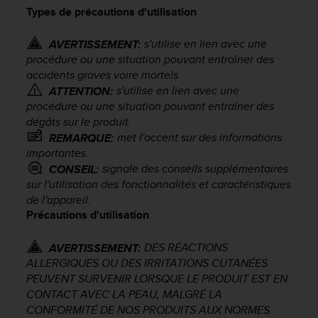
e
Types de précautions d'utilisation
s
i
s'utilise en lien avec une
t
AVERTISSEMENT:
e
procédure ou une situation pouvant entraîner des
W
accidents graves voire mortels.
e
s'utilise en lien avec une
ATTENTION:
b
procédure ou une situation pouvant entraîner des
a
dégâts sur le produit.
u
met l'accent sur des informations
REMARQUE:
n
importantes.
i
signale des conseils supplémentaires
CONSEIL:
v
sur l'utilisation des fonctionnalités et caractéristiques
e
de l'appareil.
a
u
Précautions d'utilisation
A
A
DES RÉACTIONS
AVERTISSEMENT:
d
ALLERGIQUES OU DES IRRITATIONS CUTANÉES
e
PEUVENT SURVENIR LORSQUE LE PRODUIT EST EN
c
CONTACT AVEC LA PEAU, MALGRÉ LA
o
CONFORMITÉ DE NOS PRODUITS AUX NORMES
n