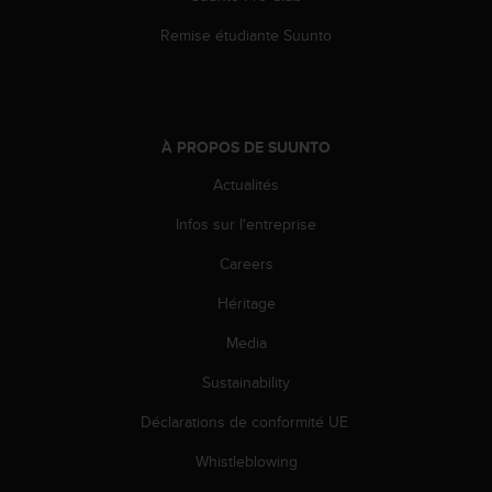
o
Remise étudiante Suunto
r
m
i
t
é
a
À PROPOS DE SUUNTO
u
Actualités
x
a
Infos sur l'entreprise
u
t
Careers
r
e
Héritage
s
Media
n
o
Sustainability
r
m
Déclarations de conformité UE
e
s
Whistleblowing
d