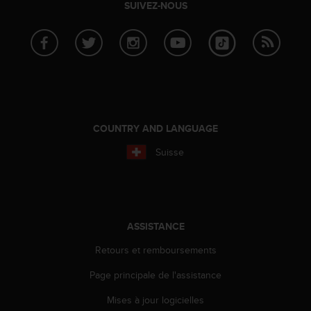
SUIVEZ-NOUS
l
i
t
y
G
u
i
d
e
COUNTRY AND LANGUAGE
l
i
Suisse
n
e
s
,
W
ASSISTANCE
C
A
Retours et remboursements
G
)
Page principale de l'assistance
2
.
Mises à jour logicielles