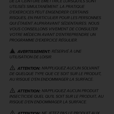
DE LA CEINTURE ÉMETTRICE LORSQU'ILS SONT
a
UTILISÉS SIMULTANÉMENT. LA PRATIQUE
c
c
D'EXERCICES PEUT ENGENDRER CERTAINS
e
RISQUES, EN PARTICULIER POUR LES PERSONNES
s
QUI ÉTAIENT AUPARAVANT SÉDENTAIRES. NOUS
s
VOUS CONSEILLONS VIVEMENT DE CONSULTER
i
VOTRE MÉDECIN AVANT D'ENTREPRENDRE UN
b
PROGRAMME D'EXERCICE RÉGULIER.
i
l
RÉSERVÉ À UNE
AVERTISSEMENT:
i
UTILISATION DE LOISIR.
t
é
d
N'APPLIQUEZ AUCUN SOLVANT
ATTENTION:
u
DE QUELQUE TYPE QUE CE SOIT SUR LE PRODUIT,
c
AU RISQUE D'EN ENDOMMAGER LA SURFACE.
o
n
N'APPLIQUEZ AUCUN PRODUIT
ATTENTION:
t
INSECTICIDE QUEL QU'IL SOIT SUR LE PRODUIT, AU
e
RISQUE D'EN ENDOMMAGER LA SURFACE.
n
u
NE JETEZ PAS LE PRODUIT AUX
ATTENTION:
W