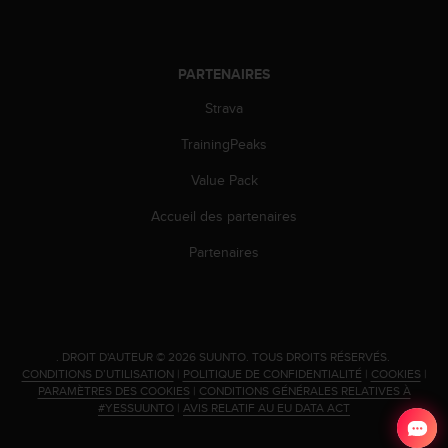
'
a
c
c
PARTENAIRES
e
s
Strava
s
TrainingPeaks
i
b
Value Pack
i
l
Accueil des partenaires
i
t
Partenaires
é
.
A
d
r
.
DROIT D'AUTEUR © 2026 SUUNTO.
TOUS DROITS RÉSERVÉS.
e
CONDITIONS D’UTILISATION
|
POLITIQUE DE CONFIDENTIALITÉ
|
COOKIES
|
s
PARAMÈTRES DES COOKIES
|
CONDITIONS GÉNÉRALES RELATIVES À
s
#YESSUUNTO
|
AVIS RELATIF AU EU DATA ACT
e
z