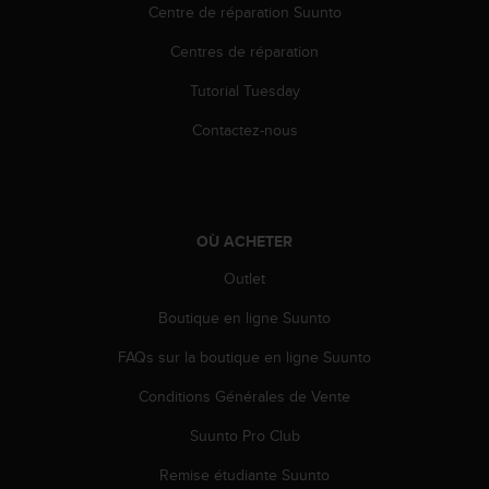
Centre de réparation Suunto
o
r
Centres de réparation
m
i
Tutorial Tuesday
t
é
Contactez-nous
a
u
x
a
u
OÙ ACHETER
t
r
Outlet
e
Boutique en ligne Suunto
s
n
FAQs sur la boutique en ligne Suunto
o
r
Conditions Générales de Vente
m
e
Suunto Pro Club
s
d
Remise étudiante Suunto