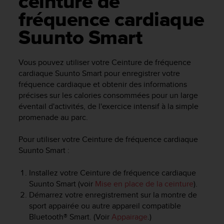
ceinture de
e
s
fréquence cardiaque
i
t
Suunto Smart
e
W
e
Vous pouvez utiliser votre
Ceinture de fréquence
b
cardiaque Suunto Smart
pour enregistrer votre
a
fréquence cardiaque et obtenir des informations
u
précises sur les calories consommées pour un large
n
éventail d'activités, de l'exercice intensif à la simple
i
promenade au parc.
v
e
Pour utiliser votre
Ceinture de fréquence cardiaque
a
Suunto Smart
:
u
A
A
Installez votre
Ceinture de fréquence cardiaque
d
Suunto Smart
(voir
Mise en place de la ceinture
).
e
Démarrez votre enregistrement sur la montre de
c
sport appairée ou autre appareil compatible
o
Bluetooth® Smart. (Voir
Appairage
.)
n