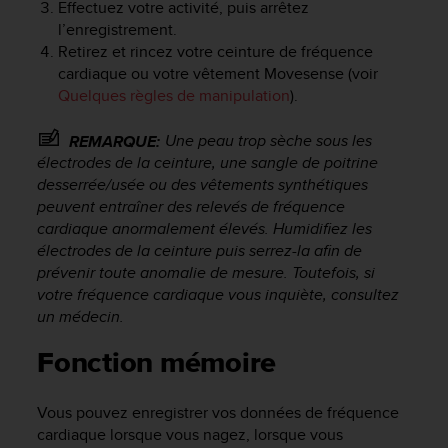
Effectuez votre activité, puis arrêtez
f
l’enregistrement.
o
Retirez et rincez votre ceinture de fréquence
r
cardiaque ou votre vêtement Movesense (voir
m
i
Quelques règles de manipulation
).
t
é
Une peau trop sèche sous les
REMARQUE:
a
électrodes de la ceinture, une sangle de poitrine
u
desserrée/usée ou des vêtements synthétiques
x
peuvent entraîner des relevés de fréquence
d
cardiaque anormalement élevés. Humidifiez les
i
électrodes de la ceinture puis serrez-la afin de
r
prévenir toute anomalie de mesure. Toutefois, si
e
c
votre fréquence cardiaque vous inquiète, consultez
t
un médecin.
i
v
Fonction mémoire
e
s
Vous pouvez enregistrer vos données de fréquence
d
'
cardiaque lorsque vous nagez, lorsque vous