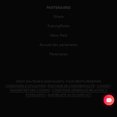
-
PARTENAIRES
v
o
Strava
u
s
TrainingPeaks
a
Value Pack
u
S
Accueil des partenaires
e
r
Partenaires
v
i
c
e
c
.
DROIT D'AUTEUR © 2026 SUUNTO.
TOUS DROITS RÉSERVÉS.
l
CONDITIONS D’UTILISATION
|
POLITIQUE DE CONFIDENTIALITÉ
|
COOKIES
|
i
PARAMÈTRES DES COOKIES
|
CONDITIONS GÉNÉRALES RELATIVES À
e
#YESSUUNTO
|
AVIS RELATIF AU EU DATA ACT
n
t
s
a