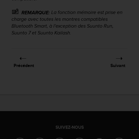
l
i
La fonction mémoire est prise en
REMARQUE:
t
charge avec toutes les montres compatibles
y
Bluetooth Smart, à l'exception des Suunto Run,
G
Suunto 7 et Suunto Kailash.
u
i
d
e
l
i
Précédent
Suivant
n
e
s
,
W
C
A
G
)
2
SUIVEZ-NOUS
.