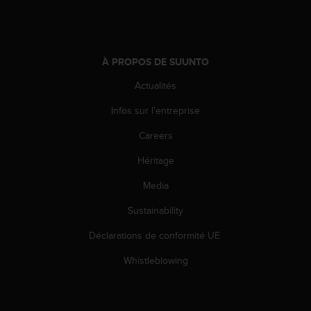
'
a
c
c
e
À PROPOS DE SUUNTO
s
Actualités
s
i
Infos sur l'entreprise
b
i
Careers
l
i
Héritage
t
é
Media
.
Sustainability
A
d
Déclarations de conformité UE
r
e
Whistleblowing
s
s
e
z