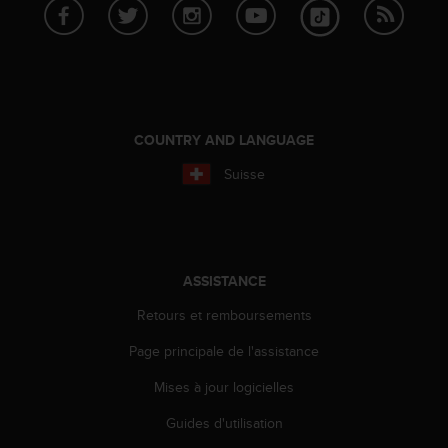
0
a
i
n
s
i
q
COUNTRY AND LANGUAGE
u
'
Suisse
à
a
s
s
u
r
ASSISTANCE
e
Retours et remboursements
r
s
Page principale de l'assistance
a
c
Mises à jour logicielles
o
n
Guides d'utilisation
f