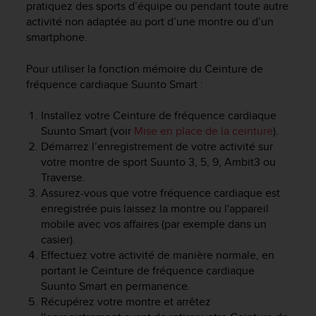
a
pratiquez des sports d’équipe ou pendant toute autre
c
activité non adaptée au port d’une montre ou d’un
c
smartphone.
e
s
Pour utiliser la fonction mémoire du
Ceinture de
s
fréquence cardiaque Suunto Smart
:
i
b
Installez votre
Ceinture de fréquence cardiaque
i
Suunto Smart
(voir
Mise en place de la ceinture
).
l
i
Démarrez l’enregistrement de votre activité sur
t
votre montre de sport Suunto 3, 5, 9, Ambit3 ou
é
Traverse.
d
Assurez-vous que votre fréquence cardiaque est
u
enregistrée puis laissez la montre ou l'appareil
c
mobile avec vos affaires (par exemple dans un
o
casier).
n
Effectuez votre activité de manière normale, en
t
portant le
Ceinture de fréquence cardiaque
e
Suunto Smart
en permanence.
n
u
Récupérez votre montre et arrêtez
W