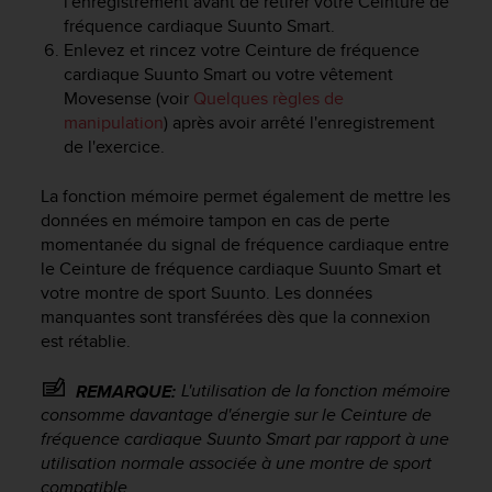
l'enregistrement avant de retirer votre
Ceinture de
e
fréquence cardiaque Suunto Smart
.
b
Enlevez et rincez votre
Ceinture de fréquence
(
cardiaque Suunto Smart
ou votre vêtement
W
Movesense (voir
Quelques règles de
e
manipulation
) après avoir arrêté l'enregistrement
b
de l'exercice.
C
o
La fonction mémoire permet également de mettre les
n
t
données en mémoire tampon en cas de perte
e
momentanée du signal de fréquence cardiaque entre
n
le
Ceinture de fréquence cardiaque Suunto Smart
et
t
votre montre de sport Suunto. Les données
A
manquantes sont transférées dès que la connexion
c
est rétablie.
c
e
L'utilisation de la fonction mémoire
REMARQUE:
s
consomme davantage d'énergie sur le
Ceinture de
s
i
fréquence cardiaque Suunto Smart
par rapport à une
b
utilisation normale associée à une montre de sport
i
compatible.