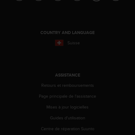
o
r
m
i
t
COUNTRY AND LANGUAGE
é
a
Suisse
u
x
a
u
t
ASSISTANCE
r
e
Retours et remboursements
s
n
Page principale de l'assistance
o
r
Mises à jour logicielles
m
Guides d'utilisation
e
s
Centre de réparation Suunto
d