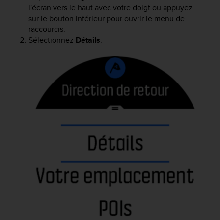
l'écran vers le haut avec votre doigt ou appuyez
e
sur le bouton inférieur pour ouvrir le menu de
b
(
raccourcis.
W
Sélectionnez
Détails
.
e
b
C
o
n
t
e
n
t
A
c
c
e
s
s
i
b
i