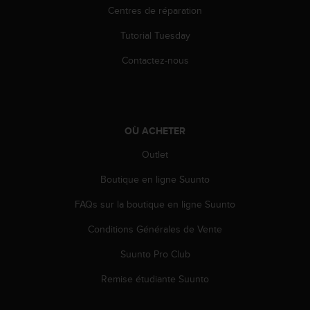
'
Centres de réparation
a
c
Tutorial Tuesday
c
e
Contactez-nous
s
s
i
b
i
OÙ ACHETER
l
Outlet
i
t
Boutique en ligne Suunto
é
.
FAQs sur la boutique en ligne Suunto
A
d
Conditions Générales de Vente
r
e
Suunto Pro Club
s
Remise étudiante Suunto
s
e
z