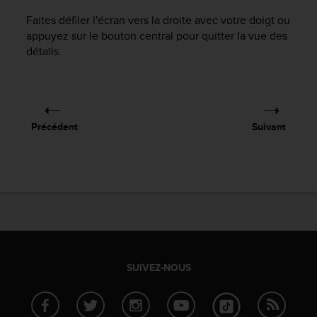
0
a
Faites défiler l'écran vers la droite avec votre doigt ou
i
appuyez sur le bouton central pour quitter la vue des
n
détails.
s
i
q
u
'
Précédent
Suivant
à
a
s
s
u
r
e
r
s
a
SUIVEZ-NOUS
c
o
n
f