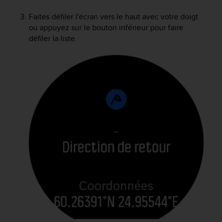
l
i
Faites défiler l'écran vers le haut avec votre doigt
t
ou appuyez sur le bouton inférieur pour faire
y
défiler la liste.
G
u
i
d
e
l
i
n
e
s
,
W
C
A
G
)
2
.