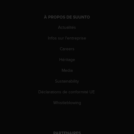
-
v
o
À PROPOS DE SUUNTO
u
Actualités
s
a
Infos sur l'entreprise
u
S
Careers
e
r
Héritage
v
Media
i
c
Sustainability
e
c
Déclarations de conformité UE
l
i
Whistleblowing
e
n
t
s
a
PARTENAIRES