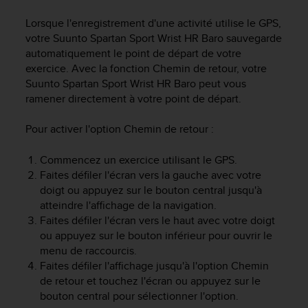
e
s
Lorsque l'enregistrement d'une activité utilise le GPS,
i
votre
Suunto Spartan Sport Wrist HR Baro
sauvegarde
t
automatiquement le point de départ de votre
e
exercice. Avec la fonction Chemin de retour, votre
W
Suunto Spartan Sport Wrist HR Baro
peut vous
e
b
ramener directement à votre point de départ.
a
u
Pour activer l'option Chemin de retour :
n
i
Commencez un exercice utilisant le GPS.
v
Faites défiler l'écran vers la gauche avec votre
e
doigt ou appuyez sur le bouton central jusqu'à
a
atteindre l'affichage de la navigation.
u
Faites défiler l'écran vers le haut avec votre doigt
A
ou appuyez sur le bouton inférieur pour ouvrir le
A
d
menu de raccourcis.
e
Faites défiler l'affichage jusqu'à l'option Chemin
c
de retour et touchez l'écran ou appuyez sur le
o
bouton central pour sélectionner l'option.
n