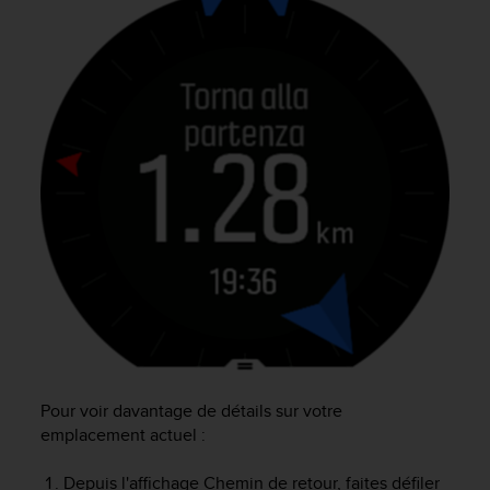
a
c
c
e
s
s
i
b
i
l
i
t
é
d
u
c
o
n
t
Pour voir davantage de détails sur votre
e
emplacement actuel :
n
u
Depuis l'affichage Chemin de retour, faites défiler
W