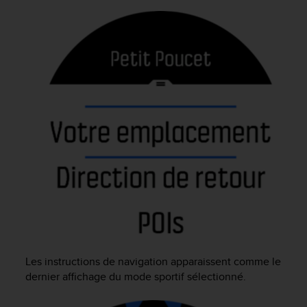
f
o
r
m
i
t
é
a
u
x
d
i
r
e
c
t
i
v
e
Les instructions de navigation apparaissent comme le
s
dernier affichage du mode sportif sélectionné.
d
'