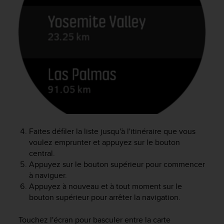
a
c
c
e
s
s
i
b
i
l
i
t
é
Faites défiler la liste jusqu'à l'itinéraire que vous
d
voulez emprunter et appuyez sur le bouton
u
c
central.
o
Appuyez sur le bouton supérieur pour commencer
n
à naviguer.
t
Appuyez à nouveau et à tout moment sur le
e
bouton supérieur pour arrêter la navigation.
n
u
Touchez l'écran pour basculer entre la carte
W