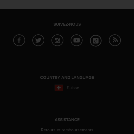
0
9
0
0
SUIVEZ-NOUS
(
a
p
p
e
l
g
r
a
COUNTRY AND LANGUAGE
t
u
Suisse
i
t
)
s
i
ASSISTANCE
v
o
Retours et remboursements
u