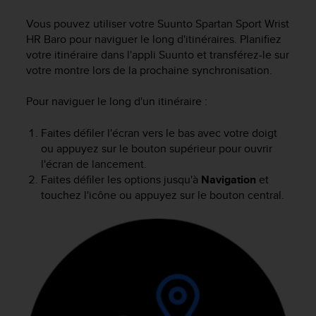
e
s
Vous pouvez utiliser votre
Suunto Spartan Sport Wrist
i
HR Baro
pour naviguer le long d'itinéraires. Planifiez
t
votre itinéraire dans l'appli Suunto et transférez-le sur
e
votre montre lors de la prochaine synchronisation.
W
e
b
Pour naviguer le long d'un itinéraire :
a
u
Faites défiler l'écran vers le bas avec votre doigt
n
ou appuyez sur le bouton supérieur pour ouvrir
i
l'écran de lancement.
v
Faites défiler les options jusqu'à
Navigation
et
e
touchez l'icône ou appuyez sur le bouton central.
a
u
A
A
d
e
c
o
n