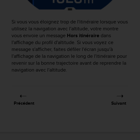
u
x
É
Si vous vous éloignez trop de l'itinéraire lorsque vous
t
a
utilisez la navigation avec l'altitude, votre montre
t
vous envoie un message
Hors itinéraire
dans
s
l'affichage du profil d'altitude. Si vous voyez ce
-
message s'afficher, faites défiler l'écran jusqu'à
U
l'affichage de la navigation le long de l'itinéraire pour
n
revenir sur la bonne trajectoire avant de reprendre la
i
navigation avec l'altitude.
s
a
u
+
1
8
Précédent
Suivant
5
5
2
5
8