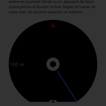
arrière en touchant l'écran ou en appuyant de façon
l
prolongée sur le bouton central. Réglez le niveau de
i
zoom avec les boutons supérieur et inférieur.
t
y
G
u
i
d
e
l
i
n
e
s
,
W
C
A
G
)
2
.