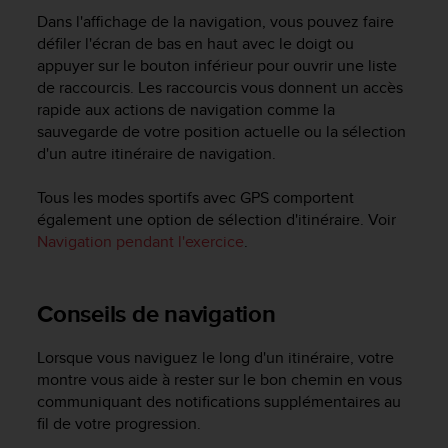
0
Dans l'affichage de la navigation, vous pouvez faire
a
i
défiler l'écran de bas en haut avec le doigt ou
n
appuyer sur le bouton inférieur pour ouvrir une liste
s
de raccourcis. Les raccourcis vous donnent un accès
i
rapide aux actions de navigation comme la
q
sauvegarde de votre position actuelle ou la sélection
u
d'un autre itinéraire de navigation.
'
à
Tous les modes sportifs avec GPS comportent
a
également une option de sélection d'itinéraire. Voir
s
Navigation pendant l'exercice
.
s
u
r
e
Conseils de navigation
r
s
Lorsque vous naviguez le long d'un itinéraire, votre
a
montre vous aide à rester sur le bon chemin en vous
c
communiquant des notifications supplémentaires au
o
n
fil de votre progression.
f