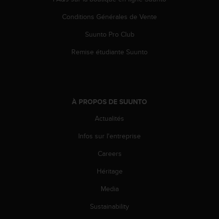
s
p
Conditions Générales de Vente
o
u
Suunto Pro Club
r
a
Remise étudiante Suunto
c
c
é
d
e
À PROPOS DE SUUNTO
r
Actualités
a
u
Infos sur l'entreprise
x
i
Careers
n
f
Héritage
o
r
Media
m
Sustainability
a
t