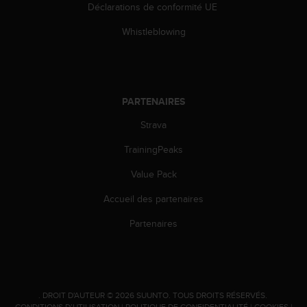
Déclarations de conformité UE
i
o
Whistleblowing
n
s
d
e
c
PARTENAIRES
e
s
Strava
i
t
TrainingPeaks
e
Value Pack
W
e
Accueil des partenaires
b
.
Partenaires
.
DROIT D'AUTEUR © 2026 SUUNTO.
TOUS DROITS RÉSERVÉS.
CONDITIONS D’UTILISATION
|
POLITIQUE DE CONFIDENTIALITÉ
|
COOKIES
|