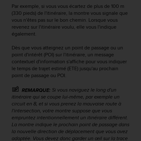
o
Par exemple, si vous vous écartez de plus de 100 m
r
(330 pieds) de l'itinéraire, la montre vous signale que
m
vous n'êtes pas sur le bon chemin. Lorsque vous
i
revenez sur l'itinéraire voulu, elle vous l'indique
t
également.
é
a
Dès que vous atteignez un point de passage ou un
u
point d'intérêt (POI) sur l'itinéraire, un message
x
a
contextuel d'information s'affiche pour vous indiquer
u
le temps de trajet estimé (ETE) jusqu'au prochain
t
point de passage ou POI.
r
e
Si vous naviguez le long d'un
REMARQUE:
s
itinéraire qui se coupe lui-même, par exemple un
n
circuit en 8, et si vous prenez la mauvaise route à
o
l'intersection, votre montre suppose que vous
r
empruntez intentionnellement un itinéraire différent.
m
e
La montre indique le prochain point de passage dans
s
la nouvelle direction de déplacement que vous avez
d
adoptée. Vous devez donc garder un œil sur la trace