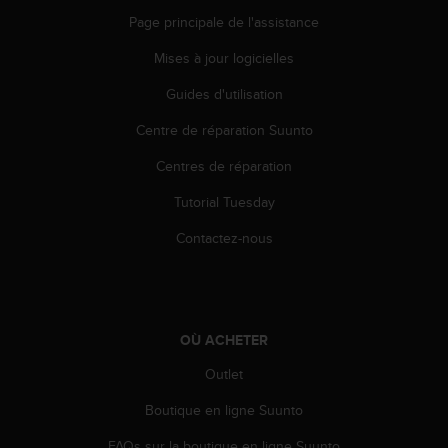
s
Page principale de l'assistance
r
e
Mises à jour logicielles
n
c
Guides d'utilisation
o
Centre de réparation Suunto
n
t
Centres de réparation
r
e
Tutorial Tuesday
z
d
Contactez-nous
e
s
p
r
o
OÙ ACHETER
b
l
Outlet
è
Boutique en ligne Suunto
m
e
FAQs sur la boutique en ligne Suunto