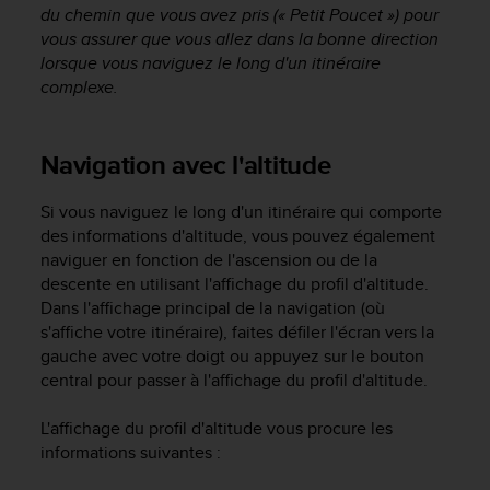
'
du chemin que vous avez pris (« Petit Poucet ») pour
a
vous assurer que vous allez dans la bonne direction
c
lorsque vous naviguez le long d'un itinéraire
c
complexe.
e
s
s
Navigation avec l'altitude
i
b
i
Si vous naviguez le long d'un itinéraire qui comporte
l
des informations d'altitude, vous pouvez également
i
naviguer en fonction de l'ascension ou de la
t
descente en utilisant l'affichage du profil d'altitude.
é
Dans l'affichage principal de la navigation (où
.
s'affiche votre itinéraire), faites défiler l'écran vers la
A
gauche avec votre doigt ou appuyez sur le bouton
d
r
central pour passer à l'affichage du profil d'altitude.
e
s
L'affichage du profil d'altitude vous procure les
s
informations suivantes :
e
z