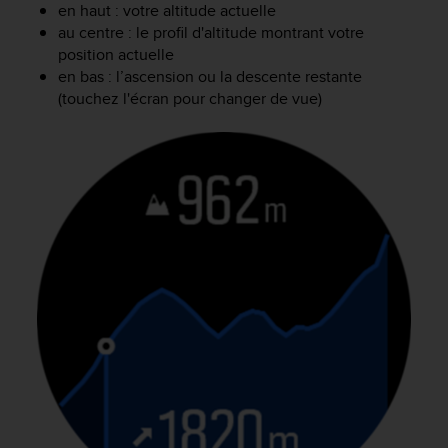
en haut : votre altitude actuelle
-
au centre : le profil d'altitude montrant votre
v
position actuelle
o
en bas : l’ascension ou la descente restante
u
(touchez l'écran pour changer de vue)
s
a
u
S
e
r
v
i
c
e
c
l
i
e
n
t
s
a