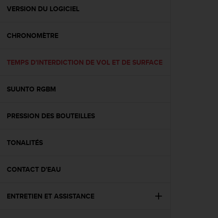
e
VERSION DU LOGICIEL
b
(
CHRONOMÈTRE
W
e
b
TEMPS D'INTERDICTION DE VOL ET DE SURFACE
C
o
n
SUUNTO RGBM
t
e
n
PRESSION DES BOUTEILLES
t
A
TONALITÉS
c
c
e
CONTACT D'EAU
s
s
i
ENTRETIEN ET ASSISTANCE
b
i