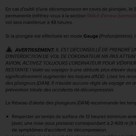
En cas d'oubli d'une décompression en cours de plongée, le
permanente (référez-vous à la section
Statut d'erreur (verroui
vol sera maintenue à 48 heures.
Si la plongée est effectuée en mode
Gauge
(Profondimètre), l
IL EST DECONSEILLÉ DE PRENDRE L
AVERTISSEMENT:
D'INTERDICTION DE VOL DE L'ORDINATEUR N'A PAS ATTEI
AVION, ACTIVEZ TOUJOURS L'ORDINATEUR POUR VÉRIFIER
RESTANTE ! Voler ou voyager à une altitude plus élevée duran
significativement augmenter les risques d'ADD. Lisez les rec
des plongeurs (DAN). Il n'existe aucune règle de voyage en 
prévention totale des accidents de décompression.
Le Réseau d'alerte des plongeurs (DAN) recommande les temps 
Respecter un temps de surface de 12 heures minimum ava
(avec une mise sous pression correspondant à 2 400 m [8 000
de symptômes d'accident de décompression.