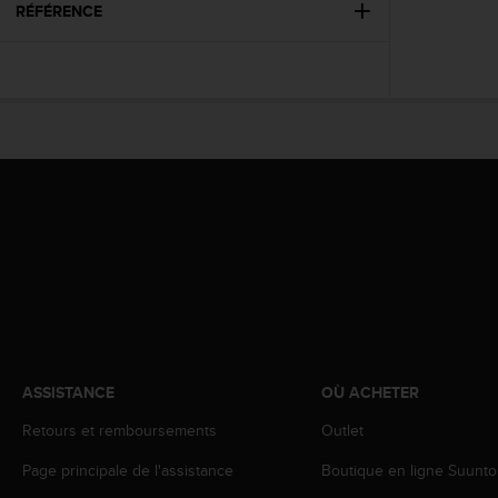
l
RÉFÉRENCE
i
t
y
G
u
i
d
e
l
i
n
e
s
,
W
C
A
ASSISTANCE
OÙ ACHETER
G
Retours et remboursements
Outlet
)
2
Page principale de l'assistance
Boutique en ligne Suunto
.