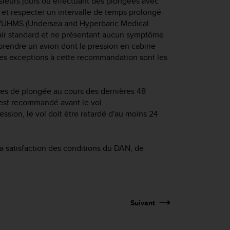
sieurs jours ou effectuant des plongées avec
et respecter un intervalle de temps prolongé
, l'UHMS (Undersea and Hyperbaric Medical
d'air standard et ne présentant aucun symptôme
rendre un avion dont la pression en cabine
ues exceptions à cette recommandation sont les
es de plongée au cours des dernières 48
 est recommandé avant le vol.
sion, le vol doit être retardé d'au moins 24
a satisfaction des conditions du DAN, de
Suivant