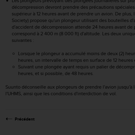
Les plongeurs prévoyant des plongées journalières sur plu
décompression devront prendre des précautions spéciales 
supérieur à 12 heures avant de prendre un avion. De plus
Society) propose qu'un plongeur utilisant des bouteilles 
d'accident de décompression attende 24 heures avant de p
correspond à 2 400 m (8 000 ft) d'altitude. Les deux uniq
suivantes :
Lorsque le plongeur a accumulé moins de deux (2) heur
heures, un intervalle de temps en surface de 12 heures
Suivant une plongée ayant requis un palier de décompres
heures, et si possible, de 48 heures.
Suunto déconseille aux plongeurs de prendre l'avion jusqu'à l
l'UHMS, ainsi que les conditions d'interdiction de vol.
Précédent