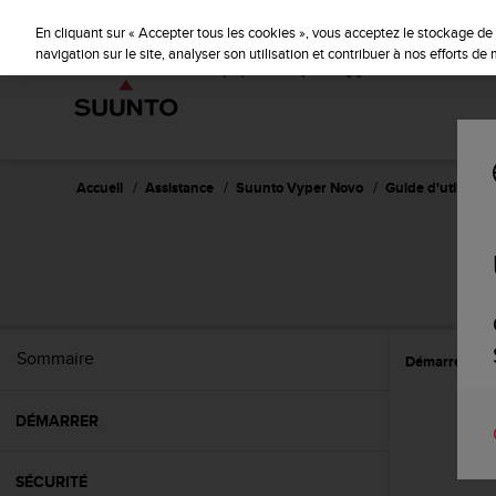
S
u
En cliquant sur « Accepter tous les cookies », vous acceptez le stockage de 
u
navigation sur le site, analyser son utilisation et contribuer à nos efforts d
n
t
o
s
'
e
Accueil
Assistance
Suunto Vyper Novo
Guide d'utilisatio
n
g
a
g
e
à
a
Sommaire
Démarrer
C
m
e
n
DÉMARRER
e
r
c
SÉCURITÉ