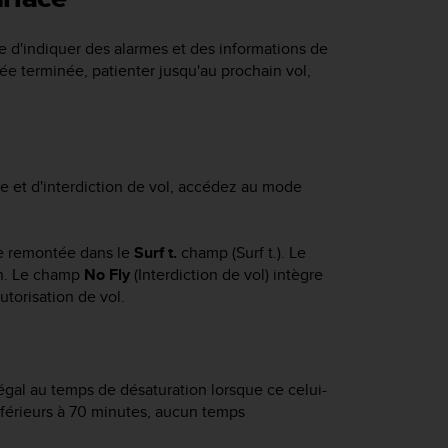
 d'indiquer des alarmes et des informations de
ée terminée, patienter jusqu'au prochain vol,
.
e et d'interdiction de vol, accédez au mode
re remontée dans le
Surf t.
champ (Surf t.). Le
on. Le champ
No Fly
(Interdiction de vol) intègre
utorisation de vol.
 égal au temps de désaturation lorsque ce celui-
inférieurs à 70 minutes, aucun temps