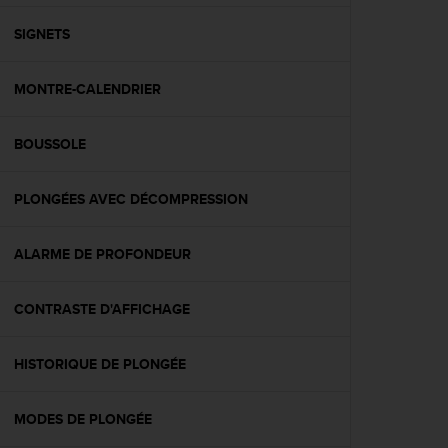
f
o
SIGNETS
r
m
MONTRE-CALENDRIER
i
t
é
BOUSSOLE
a
u
x
PLONGÉES AVEC DÉCOMPRESSION
d
i
r
ALARME DE PROFONDEUR
e
c
CONTRASTE D'AFFICHAGE
t
i
v
HISTORIQUE DE PLONGÉE
e
s
d
MODES DE PLONGÉE
'