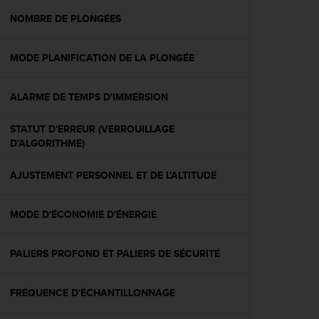
a
c
NOMBRE DE PLONGÉES
c
e
MODE PLANIFICATION DE LA PLONGÉE
s
s
i
ALARME DE TEMPS D'IMMERSION
b
i
STATUT D'ERREUR (VERROUILLAGE
l
D'ALGORITHME)
i
t
é
AJUSTEMENT PERSONNEL ET DE L'ALTITUDE
d
u
MODE D'ÉCONOMIE D'ÉNERGIE
c
o
n
PALIERS PROFOND ET PALIERS DE SÉCURITÉ
t
e
n
FRÉQUENCE D'ÉCHANTILLONNAGE
u
W