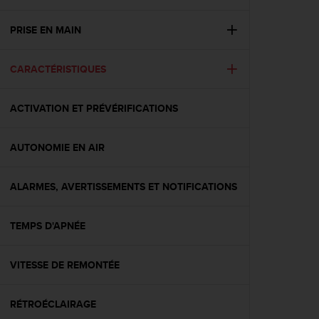
e
s
i
PRISE EN MAIN
t
e
CARACTÉRISTIQUES
W
e
b
ACTIVATION ET PRÉVÉRIFICATIONS
a
u
n
AUTONOMIE EN AIR
i
v
e
ALARMES, AVERTISSEMENTS ET NOTIFICATIONS
a
u
TEMPS D'APNÉE
A
A
d
VITESSE DE REMONTÉE
e
c
o
RÉTROÉCLAIRAGE
n