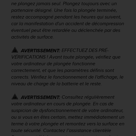
0
ne plongez jamais seul. Plongez toujours avec un
a
partenaire désigné. Une fois la plongée terminée,
i
restez accompagné pendant les heures qui suivent,
n
car la manifestation d'un accident de décompression
s
éventuel peut être retardée ou déclenchée par des
i
activités de surface.
q
u
'
EFFECTUEZ DES PRÉ-
AVERTISSEMENT:
à
VÉRIFICATIONS ! Avant toute plongée, vérifiez que
a
votre ordinateur de plongée fonctionne
s
correctement, et que les paramètres définis sont
s
corrects. Vérifiez le fonctionnement de l'affichage, le
u
niveau de charge de la batterie et le reste.
r
e
Consultez régulièrement
AVERTISSEMENT:
r
votre ordinateur en cours de plongée. En cas de
s
a
suspicion de dysfonctionnement de votre ordinateur,
c
ou si vous en êtes certain, mettez immédiatement un
o
terme à votre plongée et remontez vers la surface en
n
toute sécurité. Contactez l’assistance clientèle
f