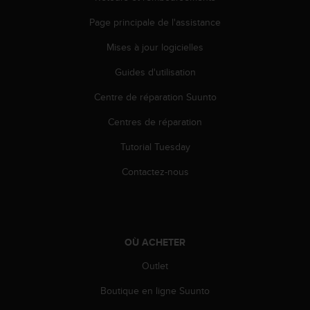
s
Page principale de l'assistance
r
e
Mises à jour logicielles
n
c
Guides d'utilisation
o
n
Centre de réparation Suunto
t
r
Centres de réparation
e
Tutorial Tuesday
z
d
Contactez-nous
e
s
p
r
o
OÙ ACHETER
b
l
Outlet
è
m
Boutique en ligne Suunto
e