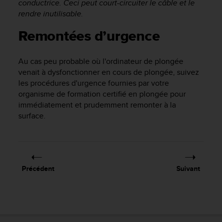
conductrice. Ceci peut court-circuiter le câble et le
u
rendre inutilisable.
x
É
Remontées d’urgence
t
a
t
Au cas peu probable où l'ordinateur de plongée
s
venait à dysfonctionner en cours de plongée, suivez
-
les procédures d'urgence fournies par votre
U
organisme de formation certifié en plongée pour
n
i
immédiatement et prudemment remonter à la
s
surface.
a
u
+
1
8
Précédent
Suivant
5
5
2
5
8