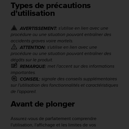
e
Types de précautions
s
d'utilisation
i
t
e
s'utilise en lien avec une
AVERTISSEMENT:
W
procédure ou une situation pouvant entraîner des
e
accidents graves voire mortels.
b
a
s'utilise en lien avec une
ATTENTION:
u
procédure ou une situation pouvant entraîner des
n
dégâts sur le produit.
i
met l'accent sur des informations
REMARQUE:
v
importantes.
e
signale des conseils supplémentaires
CONSEIL:
a
sur l'utilisation des fonctionnalités et caractéristiques
u
de l'appareil.
A
A
Avant de plonger
d
e
c
Assurez-vous de parfaitement comprendre
o
l'utilisation, l'affichage et les limites de vos
n