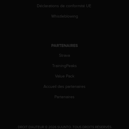
i
Déclarations de conformité UE
o
Whistleblowing
n
s
d
e
c
e
PARTENAIRES
s
Strava
i
t
TrainingPeaks
e
W
Value Pack
e
b
Accueil des partenaires
.
Partenaires
.
DROIT D'AUTEUR © 2026 SUUNTO.
TOUS DROITS RÉSERVÉS.