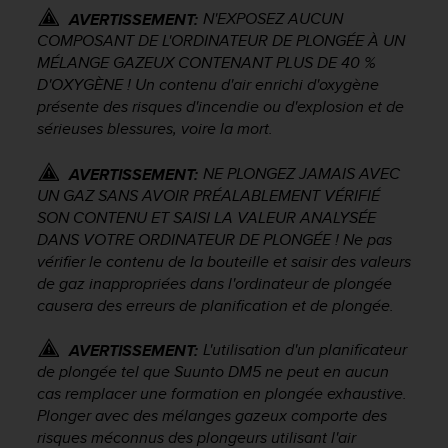
'
N'EXPOSEZ AUCUN
AVERTISSEMENT:
a
COMPOSANT DE L'ORDINATEUR DE PLONGÉE À UN
c
MÉLANGE GAZEUX CONTENANT PLUS DE 40 %
c
D'OXYGÈNE ! Un contenu d'air enrichi d'oxygène
e
s
présente des risques d'incendie ou d'explosion et de
s
sérieuses blessures, voire la mort.
i
b
NE PLONGEZ JAMAIS AVEC
AVERTISSEMENT:
i
UN GAZ SANS AVOIR PRÉALABLEMENT VÉRIFIÉ
l
SON CONTENU ET SAISI LA VALEUR ANALYSÉE
i
DANS VOTRE ORDINATEUR DE PLONGÉE ! Ne pas
t
vérifier le contenu de la bouteille et saisir des valeurs
é
de gaz inappropriées dans l'ordinateur de plongée
.
causera des erreurs de planification et de plongée.
A
d
r
L'utilisation d'un planificateur
AVERTISSEMENT:
e
de plongée tel que Suunto DM5 ne peut en aucun
s
cas remplacer une formation en plongée exhaustive.
s
Plonger avec des mélanges gazeux comporte des
e
risques méconnus des plongeurs utilisant l'air
z