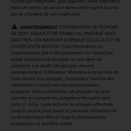
Suunto par téléphone, puis apportez votre ordinateur
o
dans un centre de service après-vente agréé Suunto
r
qui se chargera de son inspection.
m
i
L'ORDINATEUR DE PLONGÉE
AVERTISSEMENT:
t
NE DOIT JAMAIS ÊTRE VENDU OU PARTAGÉ AVEC
é
a
D'AUTRES UTILISATEURS LORSQUE CELUI-CI EST EN
u
COURS D'UTILISATION ! Ces informations ne
x
s'appliqueront pas à des personnes ne l'ayant pas
a
utilisé pendant une plongée ou une série de
u
plongées. Les profils de plongée doivent
t
correspondre à l'utilisateur. Maintenu à la surface de
r
l'eau durant une plongée, l'ordinateur fournira des
e
informations imprécises lors les prochaines
s
plongées. Aucun ordinateur de plongée ne peut
n
prendre en compte les plongées effectuées sans
o
r
celui-ci. Ainsi, toute activité de plongée effectuée
m
jusqu'à quatre jours avant la première utilisation de
e
l'ordinateur peut être à l'origine d'informations
s
trompeuses et doit être évitée.
d