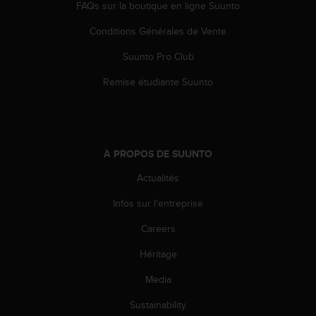
s
FAQs sur la boutique en ligne Suunto
p
Conditions Générales de Vente
o
u
Suunto Pro Club
r
a
Remise étudiante Suunto
c
c
é
d
e
À PROPOS DE SUUNTO
r
a
Actualités
u
x
Infos sur l'entreprise
i
Careers
n
f
Héritage
o
r
Media
m
a
Sustainability
t