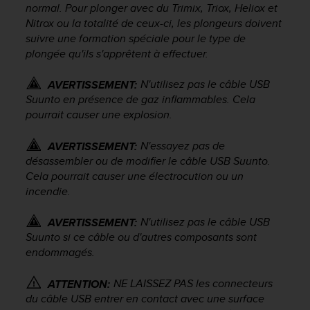
normal. Pour plonger avec du Trimix, Triox, Heliox et
-
Nitrox ou la totalité de ceux-ci, les plongeurs doivent
v
suivre une formation spéciale pour le type de
o
plongée qu'ils s'apprêtent à effectuer.
u
s
a
N'utilisez pas le câble USB
AVERTISSEMENT:
u
Suunto en présence de gaz inflammables. Cela
S
pourrait causer une explosion.
e
r
N'essayez pas de
AVERTISSEMENT:
v
désassembler ou de modifier le câble USB Suunto.
i
Cela pourrait causer une électrocution ou un
c
incendie.
e
c
l
N'utilisez pas le câble USB
AVERTISSEMENT:
i
Suunto si ce câble ou d'autres composants sont
e
endommagés.
n
t
NE LAISSEZ PAS les connecteurs
ATTENTION:
s
du câble USB entrer en contact avec une surface
a