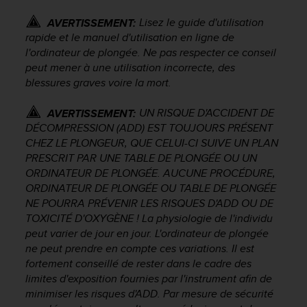
a
c
Lisez le guide d'utilisation
AVERTISSEMENT:
c
rapide et le manuel d'utilisation en ligne de
e
l'ordinateur de plongée. Ne pas respecter ce conseil
s
peut mener à une utilisation incorrecte, des
s
blessures graves voire la mort.
i
b
UN RISQUE D'ACCIDENT DE
AVERTISSEMENT:
i
l
DÉCOMPRESSION (ADD) EST TOUJOURS PRÉSENT
i
CHEZ LE PLONGEUR, QUE CELUI-CI SUIVE UN PLAN
t
PRESCRIT PAR UNE TABLE DE PLONGÉE OU UN
é
ORDINATEUR DE PLONGÉE. AUCUNE PROCÉDURE,
d
ORDINATEUR DE PLONGÉE OU TABLE DE PLONGÉE
u
NE POURRA PRÉVENIR LES RISQUES D'ADD OU DE
c
TOXICITÉ D'OXYGÈNE ! La physiologie de l'individu
o
peut varier de jour en jour. L'ordinateur de plongée
n
ne peut prendre en compte ces variations. Il est
t
fortement conseillé de rester dans le cadre des
e
n
limites d'exposition fournies par l'instrument afin de
u
minimiser les risques d'ADD. Par mesure de sécurité
W