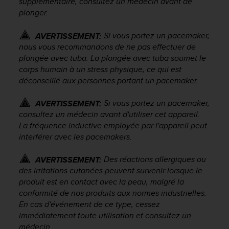
supplémentaire, consultez un médecin avant de
e
plonger.
b
(
Si vous portez un pacemaker,
AVERTISSEMENT:
W
nous vous recommandons de ne pas effectuer de
e
plongée avec tuba. La plongée avec tuba soumet le
b
corps humain à un stress physique, ce qui est
C
déconseillé aux personnes portant un pacemaker.
o
n
t
Si vous portez un pacemaker,
AVERTISSEMENT:
e
consultez un médecin avant d'utiliser cet appareil.
n
La fréquence inductive employée par l'appareil peut
t
interférer avec les pacemakers.
A
c
Des réactions allergiques ou
AVERTISSEMENT:
c
des irritations cutanées peuvent survenir lorsque le
e
produit est en contact avec la peau, malgré la
s
conformité de nos produits aux normes industrielles.
s
i
En cas d'événement de ce type, cessez
b
immédiatement toute utilisation et consultez un
i
médecin.