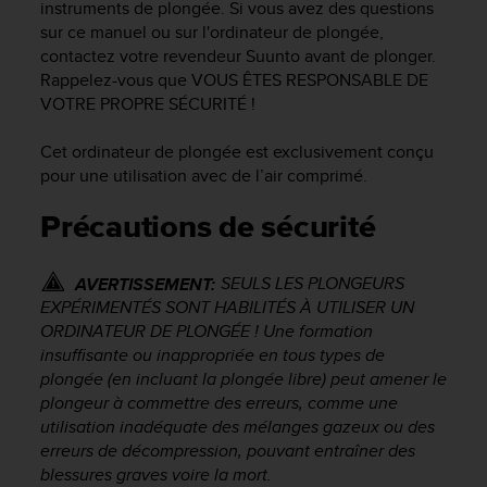
instruments de plongée. Si vous avez des questions
f
sur ce manuel ou sur l'ordinateur de plongée,
o
contactez votre revendeur Suunto avant de plonger.
r
Rappelez-vous que VOUS ÊTES RESPONSABLE DE
m
i
VOTRE PROPRE SÉCURITÉ !
t
é
Cet ordinateur de plongée est exclusivement conçu
a
pour une utilisation avec de l’air comprimé.
u
x
Précautions de sécurité
d
i
r
SEULS LES PLONGEURS
AVERTISSEMENT:
e
EXPÉRIMENTÉS SONT HABILITÉS À UTILISER UN
c
ORDINATEUR DE PLONGÉE ! Une formation
t
insuffisante ou inappropriée en tous types de
i
plongée (en incluant la plongée libre) peut amener le
v
plongeur à commettre des erreurs, comme une
e
utilisation inadéquate des mélanges gazeux ou des
s
erreurs de décompression, pouvant entraîner des
d
'
blessures graves voire la mort.