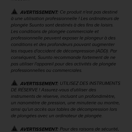
l
i
Ce produit n'est pas destiné
AVERTISSEMENT:
t
à une utilisation professionnelle ! Les ordinateurs de
y
plongée Suunto sont destinés à des fins de loisirs.
G
Les conditions de plongée commerciale et
u
professionnelle peuvent exposer le plongeur à des
i
conditions et des profondeurs pouvant augmenter
d
e
les risques d'accident de décompression (ADD). Par
l
conséquent, Suunto recommande fortement de ne
i
pas utiliser l'appareil pour des activités de plongée
n
professionnelles ou commerciales.
e
s
UTILISEZ DES INSTRUMENTS
AVERTISSEMENT:
,
DE RÉSERVE ! Assurez-vous d'utiliser des
W
instruments de réserve, incluant un profondimètre,
C
un nanomètre de pression, une minuterie ou montre,
A
G
ainsi qu'un accès aux tables de décompression lors
)
de plongées avec un ordinateur de plongée.
2
.
Pour des raisons de sécurité,
AVERTISSEMENT: