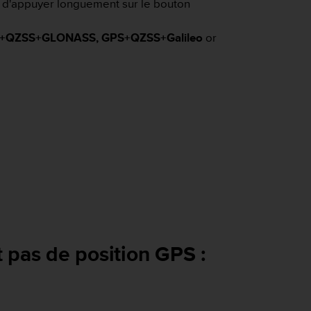
it d'appuyer longuement sur le bouton
+QZSS+GLONASS,
GPS+QZSS+Galileo
or
t pas de position GPS :