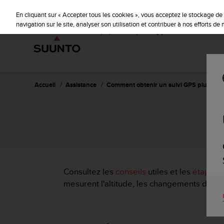
S
u
En cliquant sur « Accepter tous les cookies », vous acceptez le stockage de 
u
navigation sur le site, analyser son utilisation et contribuer à nos efforts d
n
t
o
s
'
e
Accueil
Assistance
Comment obtenir un suivi GPS plus préc
n
g
a
g
e
à
a
m
Consultez les
conseils
utiles et les
étapes 
e
mesurent l'altitude, les changements d'alt
n
e
r
c