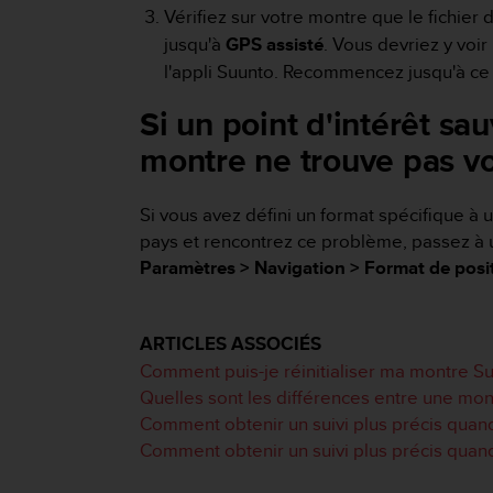
o
Vérifiez sur votre montre que le fichie
r
jusqu'à
GPS assisté
. Vous devriez y voi
m
l'appli Suunto. Recommencez jusqu'à ce 
i
t
Si un point d'intérêt 
é
a
montre ne trouve pas vot
u
x
a
Si vous avez défini un format spécifique à
u
pays et rencontrez ce problème, passez à
t
Paramètres > Navigation > Format de posi
r
e
s
ARTICLES ASSOCIÉS
n
o
Comment puis-je réinitialiser ma montre S
r
Quelles sont les différences entre une m
m
Comment obtenir un suivi plus précis quan
e
Comment obtenir un suivi plus précis quan
s
d