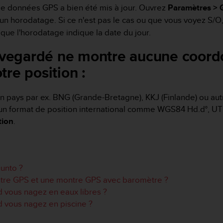
r de données GPS a bien été mis à jour. Ouvrez
Paramètres > 
r un horodatage. Si ce n'est pas le cas ou que vous voyez S/O
que l'horodatage indique la date du jour.
sauvegardé ne montre aucune coor
re position :
 un pays par ex. BNG (Grande-Bretagne), KKJ (Finlande) ou a
 un format de position international comme WGS84 Hd.d°, U
tion
.
uunto ?
ontre GPS et une montre GPS avec baromètre ?
d vous nagez en eaux libres ?
d vous nagez en piscine ?