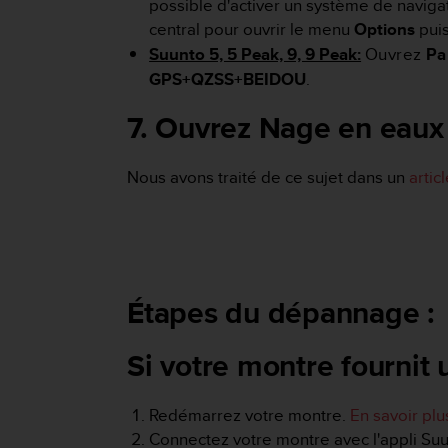
0
possible d'activer un système de navigat
a
central pour ouvrir le menu
Options
puis
i
Suunto 5, 5 Peak, 9, 9 Peak:
Ouvrez
Pa
n
GPS+QZSS+BEIDOU
.
s
i
7. Ouvrez Nage en eaux 
q
u
'
Nous avons traité de ce sujet dans un
artic
à
a
s
s
u
r
e
Étapes du dépannage :
r
s
Si votre montre fournit 
a
c
o
Redémarrez votre montre.
En savoir plu
n
Connectez votre montre avec l'appli Suu
f