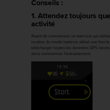
Conseils :
e
s
i
1. Attendez toujours qu
t
e
activité
W
e
b
Avant de commencer un exercice qui utilise 
a
couleur du mode batterie utilisé une fois 
u
télécharger toutes les données GPS nécessai
n
alors commencer l'entraînement.
i
v
e
a
u
A
A
d
e
c
o
n