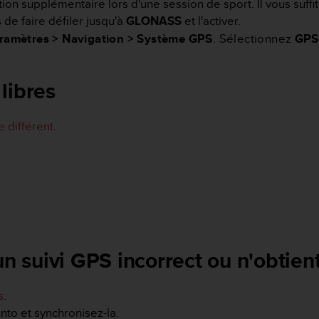
ion supplémentaire lors d'une session de sport. Il vous suff
 de faire défiler jusqu'à
GLONASS
et l'activer.
ramètres > Navigation > Système GPS
. Sélectionnez
GPS
libres
le différent
.
un suivi GPS incorrect ou n'obtien
s
.
nto et synchronisez-la.