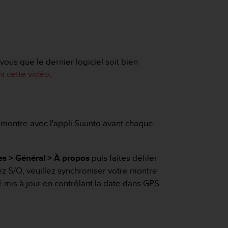
ous que le dernier logiciel soit bien
t cette vidéo
.
e montre avec l'appli Suunto avant chaque
s > Général > À propos
puis faites défiler
yez S/O, veuillez synchroniser votre montre
té mis à jour en contrôlant la date dans GPS