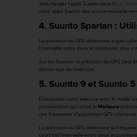
Téléchargez l'appli Suunto dans l'
App Store
e
votre appli Suunto dès qu'une nouvelle ver
b
(
4. Suunto Spartan : Util
W
e
b
La précision du GPS détermine à quel rythme
C
l'intervalle entre deux acquisitions), plus vo
o
n
t
Sur les Spartan, la précision du GPS peut 
e
démarrage de l'exercice.
n
t
5. Suunto 9 et Suunto 5
A
c
c
Enregistrez votre exercice avec le mode ba
e
personnalisé qui utilisé la
Meilleure
précisi
s
une fréquence d'acquisition GPS inférieure
s
i
La précision du GPS détermine la fréquence 
b
i
court est l'intervalle entre deux acquisitions