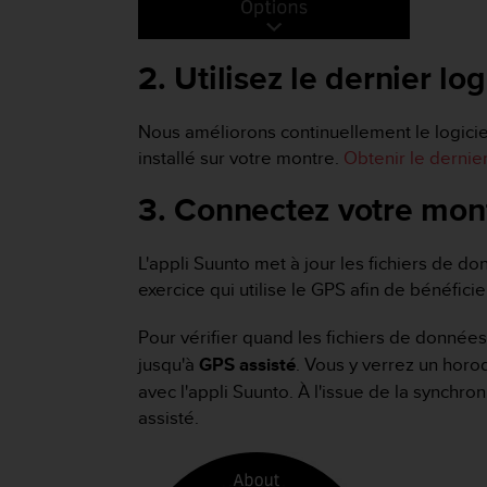
f
o
r
2. Utilisez le dernier lo
m
i
t
Nous améliorons continuellement le logicie
é
installé sur votre montre.
Obtenir le dernier
a
u
3. Connectez votre mont
x
d
i
L'appli Suunto met à jour les fichiers de d
r
exercice qui utilise le GPS afin de bénéfic
e
c
Pour vérifier quand les fichiers de donnée
t
i
jusqu'à
GPS assisté
. Vous y verrez un horo
v
avec l'appli Suunto. À l'issue de la synchro
e
assisté.
s
d
'