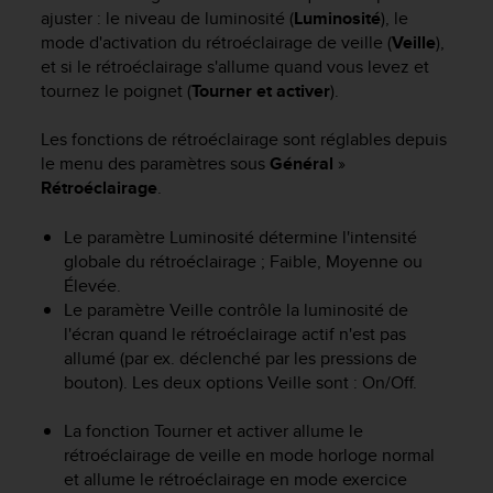
e
ajuster : le niveau de luminosité (
Luminosité
), le
s
mode d'activation du rétroéclairage de veille (
Veille
),
i
et si le rétroéclairage s'allume quand vous levez et
t
tournez le poignet (
Tourner et activer
).
e
W
e
Les fonctions de rétroéclairage sont réglables depuis
b
le menu des paramètres sous
Général
»
a
Rétroéclairage
.
u
n
Le paramètre Luminosité détermine l'intensité
i
globale du rétroéclairage ; Faible, Moyenne ou
v
Élevée.
e
Le paramètre Veille contrôle la luminosité de
a
u
l'écran quand le rétroéclairage actif n'est pas
A
allumé (par ex. déclenché par les pressions de
A
bouton). Les deux options Veille sont : On/Off.
d
e
La fonction Tourner et activer allume le
c
rétroéclairage de veille en mode horloge normal
o
et allume le rétroéclairage en mode exercice
n