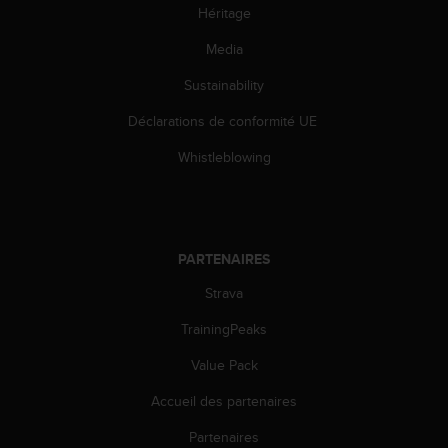
0
Héritage
a
i
Media
n
s
Sustainability
i
Déclarations de conformité UE
q
u
Whistleblowing
'
à
a
s
s
PARTENAIRES
u
r
Strava
e
r
TrainingPeaks
s
a
Value Pack
c
Accueil des partenaires
o
n
Partenaires
f