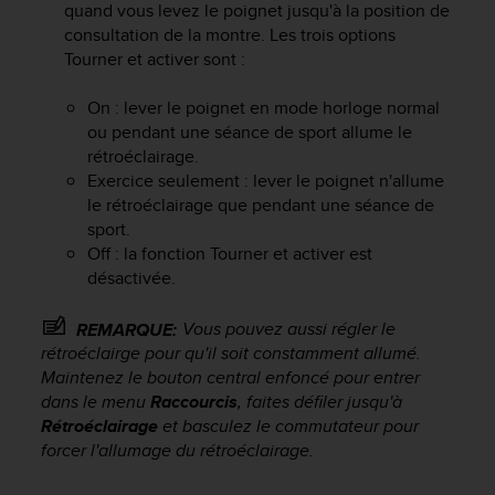
quand vous levez le poignet jusqu'à la position de
f
consultation de la montre. Les trois options
o
Tourner et activer sont :
r
m
i
On : lever le poignet en mode horloge normal
t
ou pendant une séance de sport allume le
é
rétroéclairage.
a
Exercice seulement : lever le poignet n'allume
u
le rétroéclairage que pendant une séance de
x
sport.
d
Off : la fonction Tourner et activer est
i
désactivée.
r
e
c
Vous pouvez aussi régler le
REMARQUE:
t
rétroéclairge pour qu'il soit constamment allumé.
i
Maintenez le bouton central enfoncé pour entrer
v
dans le menu
Raccourcis
, faites défiler jusqu'à
e
Rétroéclairage
et basculez le commutateur pour
s
forcer l'allumage du rétroéclairage.
d
'