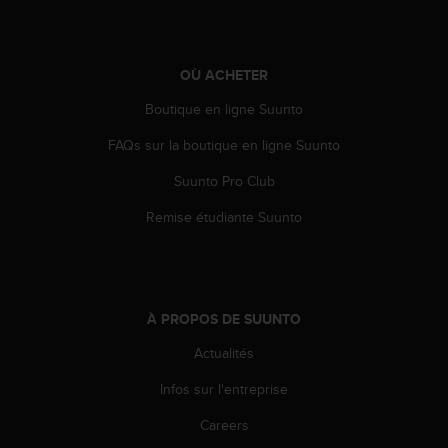
l
i
t
y
OÙ ACHETER
G
Boutique en ligne Suunto
u
i
FAQs sur la boutique en ligne Suunto
d
e
Suunto Pro Club
l
i
Remise étudiante Suunto
n
e
s
,
W
À PROPOS DE SUUNTO
C
A
Actualités
G
Infos sur l'entreprise
)
2
Careers
.