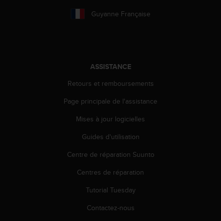
e
Guyanne Française
b
(
W
e
b
ASSISTANCE
C
o
Retours et remboursements
n
t
Page principale de l'assistance
e
n
Mises à jour logicielles
t
Guides d'utilisation
A
c
Centre de réparation Suunto
c
e
Centres de réparation
s
s
Tutorial Tuesday
i
b
Contactez-nous
i