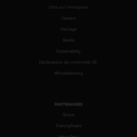
0
a
Infos sur l'entreprise
i
Careers
n
s
Héritage
i
q
Media
u
'
Sustainability
à
a
Déclarations de conformité UE
s
Whistleblowing
s
u
r
e
r
s
PARTENAIRES
a
Strava
c
o
TrainingPeaks
n
f
Value Pack