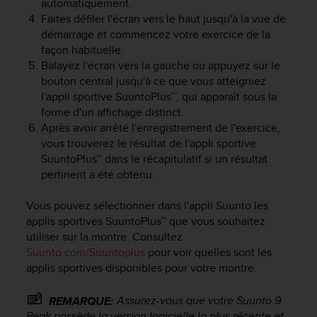
automatiquement.
f
Faites défiler l'écran vers le haut jusqu'à la vue de
o
démarrage et commencez votre exercice de la
r
façon habituelle.
m
Balayez l'écran vers la gauche ou appuyez sur le
i
bouton central jusqu'à ce que vous atteigniez
t
é
l'appli sportive SuuntoPlus™, qui apparaît sous la
a
forme d'un affichage distinct.
u
Après avoir arrêté l'enregistrement de l'exercice,
x
vous trouverez le résultat de l'appli sportive
d
SuuntoPlus™ dans le récapitulatif si un résultat
i
pertinent a été obtenu.
r
e
Vous pouvez sélectionner dans l'appli Suunto les
c
applis sportives SuuntoPlus™ que vous souhaitez
t
i
utiliser sur la montre. Consultez
v
Suunto.com/Suuntoplus
pour voir quelles sont les
e
applis sportives disponibles pour votre montre.
s
d
Assurez-vous que votre
Suunto 9
REMARQUE:
'
Peak
possède la version logicielle la plus récente et