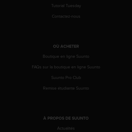
l
Tutorial Tuesday
i
t
Contactez-nous
y
G
u
i
d
OÙ ACHETER
e
l
Boutique en ligne Suunto
i
FAQs sur la boutique en ligne Suunto
n
e
Suunto Pro Club
s
,
Remise étudiante Suunto
W
C
A
G
)
À PROPOS DE SUUNTO
2
.
Actualités