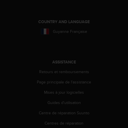
e
b
(
COUNTRY AND LANGUAGE
W
e
Guyanne Française
b
C
o
n
t
e
ASSISTANCE
n
Retours et remboursements
t
A
Page principale de l'assistance
c
c
Mises à jour logicielles
e
s
Guides d'utilisation
s
Centre de réparation Suunto
i
b
Centres de réparation
i