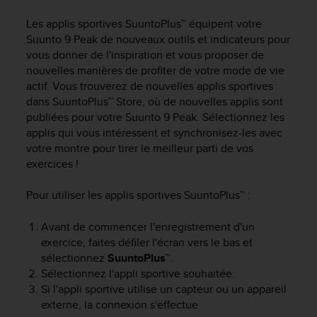
e
s
Les applis sportives SuuntoPlus™ équipent votre
i
Suunto 9 Peak
de nouveaux outils et indicateurs pour
t
vous donner de l'inspiration et vous proposer de
e
nouvelles manières de profiter de votre mode de vie
W
actif. Vous trouverez de nouvelles applis sportives
e
b
dans SuuntoPlus™ Store, où de nouvelles applis sont
a
publiées pour votre
Suunto 9 Peak
. Sélectionnez les
u
applis qui vous intéressent et synchronisez-les avec
n
votre montre pour tirer le meilleur parti de vos
i
exercices !
v
e
Pour utiliser les applis sportives SuuntoPlus™ :
a
u
Avant de commencer l'enregistrement d'un
A
exercice, faites défiler l'écran vers le bas et
A
d
sélectionnez
SuuntoPlus™
.
e
Sélectionnez l'appli sportive souhaitée.
c
Si l'appli sportive utilise un capteur ou un appareil
o
externe, la connexion s'effectue
n