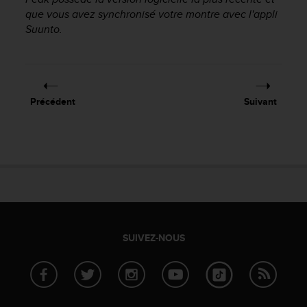
a
que vous avez synchronisé votre montre avec l'appli
c
Suunto.
c
e
s
s
i
b
Précédent
Suivant
i
l
i
t
é
d
u
c
o
n
SUIVEZ-NOUS
t
e
n
u
W