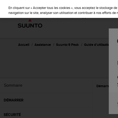
S
u
En cliquant sur « Accepter tous les cookies », vous acceptez le stockage de 
u
navigation sur le site, analyser son utilisation et contribuer à nos efforts d
n
t
o
s
'
e
Accueil
Assistance
Suunto 9 Peak
Guide d'utilisation
n
g
a
g
e
à
a
Sommaire
Démarrer
R
m
e
n
DÉMARRER
e
r
c
SÉCURITÉ