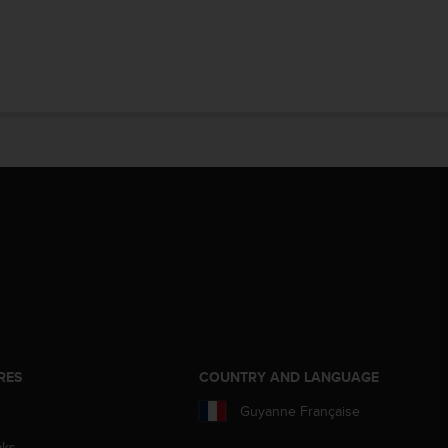
RES
COUNTRY AND LANGUAGE
Guyanne Française
aks