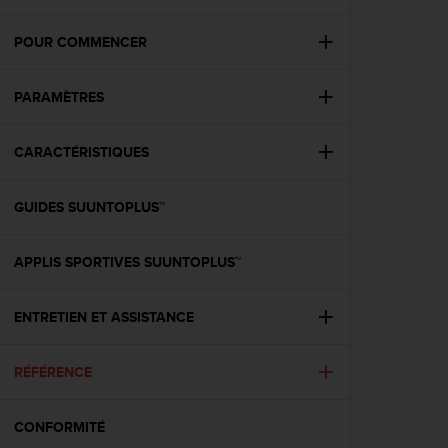
e
s
i
POUR COMMENCER
t
e
PARAMÈTRES
W
e
b
CARACTÉRISTIQUES
a
u
n
GUIDES SUUNTOPLUS™
i
v
e
APPLIS SPORTIVES SUUNTOPLUS™
a
u
ENTRETIEN ET ASSISTANCE
A
A
d
RÉFÉRENCE
e
c
o
CONFORMITÉ
n