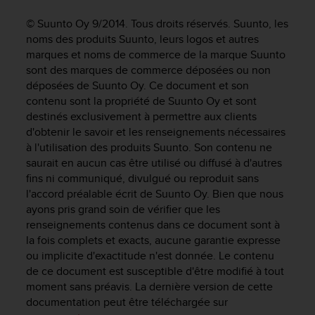
e
s
© Suunto Oy 9/2014. Tous droits réservés. Suunto, les
i
noms des produits Suunto, leurs logos et autres
t
marques et noms de commerce de la marque Suunto
e
sont des marques de commerce déposées ou non
W
déposées de Suunto Oy. Ce document et son
e
b
contenu sont la propriété de Suunto Oy et sont
a
destinés exclusivement à permettre aux clients
u
d'obtenir le savoir et les renseignements nécessaires
n
à l'utilisation des produits Suunto. Son contenu ne
i
saurait en aucun cas être utilisé ou diffusé à d'autres
v
fins ni communiqué, divulgué ou reproduit sans
e
l'accord préalable écrit de Suunto Oy. Bien que nous
a
ayons pris grand soin de vérifier que les
u
renseignements contenus dans ce document sont à
A
la fois complets et exacts, aucune garantie expresse
A
d
ou implicite d'exactitude n'est donnée. Le contenu
e
de ce document est susceptible d'être modifié à tout
c
moment sans préavis. La dernière version de cette
o
documentation peut être téléchargée sur
n