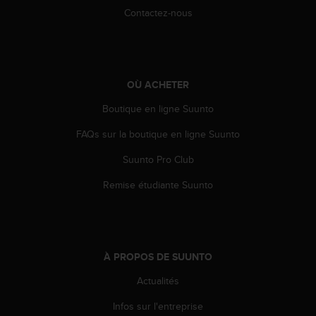
e
Contactez-nous
b
(
W
e
b
OÙ ACHETER
C
Boutique en ligne Suunto
o
n
FAQs sur la boutique en ligne Suunto
t
e
Suunto Pro Club
n
t
Remise étudiante Suunto
A
c
c
e
s
À PROPOS DE SUUNTO
s
i
Actualités
b
Infos sur l'entreprise
i