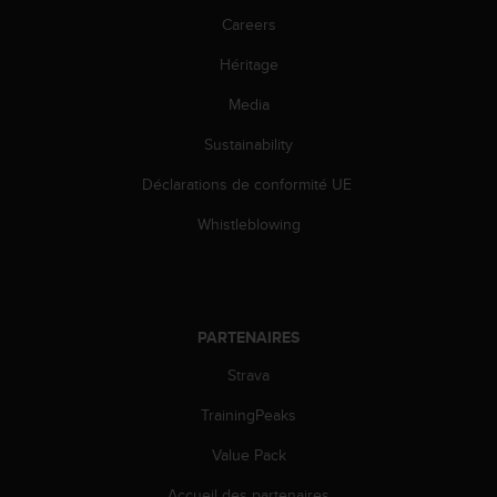
l
Careers
i
t
Héritage
y
G
Media
u
i
Sustainability
d
Déclarations de conformité UE
e
l
Whistleblowing
i
n
e
s
,
PARTENAIRES
W
C
Strava
A
G
TrainingPeaks
)
2
Value Pack
.
Accueil des partenaires