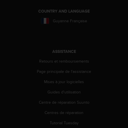
a
c
COUNTRY AND LANGUAGE
c
e
Guyanne Française
s
s
i
b
i
ASSISTANCE
l
i
Retours et remboursements
t
é
Page principale de l'assistance
d
u
Mises à jour logicielles
c
Guides d'utilisation
o
n
Centre de réparation Suunto
t
e
Centres de réparation
n
u
Tutorial Tuesday
W