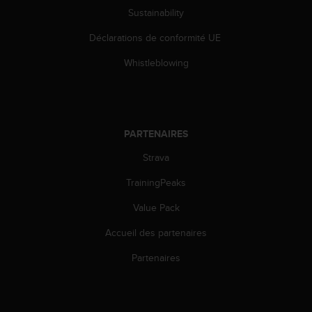
-
Sustainability
v
Déclarations de conformité UE
o
u
Whistleblowing
s
a
u
S
e
PARTENAIRES
r
v
Strava
i
c
TrainingPeaks
e
c
Value Pack
l
Accueil des partenaires
i
e
Partenaires
n
t
s
a