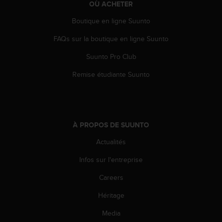
'
OÙ ACHETER
a
Boutique en ligne Suunto
c
c
FAQs sur la boutique en ligne Suunto
e
s
Suunto Pro Club
s
i
Remise étudiante Suunto
b
i
l
i
t
À PROPOS DE SUUNTO
é
.
Actualités
A
Infos sur l'entreprise
d
r
Careers
e
s
Héritage
s
e
Media
z