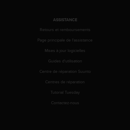
o
r
m
ASSISTANCE
i
t
Retours et remboursements
é
a
Page principale de l'assistance
u
x
Mises à jour logicielles
a
Guides d'utilisation
u
t
Centre de réparation Suunto
r
e
Centres de réparation
s
n
Tutorial Tuesday
o
r
Contactez-nous
m
e
s
d