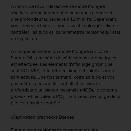
e
À moins de l'avoir désactivé, le mode Plongée
s
i
s'active automatiquement lorsque vous plongez à
t
une profondeur supérieure à 1,2 m (4 ft). Cependant,
e
vous devez activer ce mode avant la plongée afin de
W
contrôler l'altitude et les paramètres personnels, l'état
e
de la pile, etc.
b
a
À chaque activation du mode Plongée sur votre
u
Suunto D4i
, une série de vérifications automatiques
n
est effectuée. Les éléments d'affichage graphique
i
sont ACTIVÉS, et le rétroéclairage et l'alerte sonore
v
e
sont activés. Une fois terminé, votre altitude et vos
a
paramètres personnels sont affichés avec la
u
profondeur d'utilisation maximale (MOD), le contenu
A
gazeux, et les valeurs PO
. Le niveau de charge de la
2
A
pile est ensuite contrôlé.
d
e
c
o
n
Entre plusieurs plongées consécutives, les