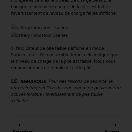
Plongée et vérifiez le niveau de charge de la pile.
l
Lorsque le niveau de charge de la pile est faible,
i
l'avertissement de niveau de charge faible s'affiche.
t
y
G
u
i
d
Si l'indicateur de pile faible s'affiche en mode
e
Surface, ou si l'écran semble terne, cela indique que
l
le niveau de charge de la pile est faible. Nous vous
i
recommandons de remplacer cette pile.
n
e
s
Pour des raisons de sécurité, le
REMARQUE:
,
rétroéclairage et l'avertisseur sonore ne peuvent être
W
activés lorsque l'avertissement de pile faible
C
s'affiche.
A
G
)
2
.
Précédent
Suivant