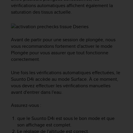
f
vérifications automatiques affichent également la
o
saturation des tissus actuelle.
r
m
i
t
Avant de partir pour une session de plongée, nous
é
a
vous recommandons fortement d'activer le mode
u
Plongée pour vous assurer que tout fonctionne
x
correctement.
d
i
Une fois les vérifications automatiques effectuées, le
r
Suunto D4i
accède au mode Surface. À ce moment,
e
vous devez effectuer les vérifications manuelles
c
avant d'entrer dans l'eau.
t
i
v
Assurez-vous :
e
s
que le
Suunto D4i
est sous le bon mode et que
d
son affichage est complet.
'
Le réglage de l'altitude est correct.