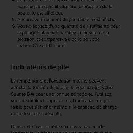
e
transmission sans fil clignote, la pression de la
b
bouteille est affichée).
(
Aucun avertissement de pile faible n'est affiché.
W
Vous disposez d'une quantité d'air suffisante pour
e
la plongée planifiée. Vérifiez la mesure de la
b
pression et comparez-la à celle de votre
C
manomètre additionnel.
o
n
t
e
Indicateurs de pile
n
t
La température et l'oxydation interne peuvent
A
affecter la tension de la pile. Si vous rangez votre
c
Suunto D4i
pour une longue période ou l'utilisez
c
sous de faibles températures, l'indicateur de pile
e
s
faible peut s'afficher même si la capacité de charge
s
de celle-ci est suffisante.
i
b
Dans un tel cas, accédez à nouveau au mode
i