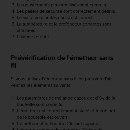
a
Les ajustements personnalisés sont corrects.
c
Les paliers de sécurité sont correctement définis.
c
Le système d'unités choisi est correct.
e
La température et la profondeur correctes sont
s
affichées.
s
i
L'alarme retentit.
b
i
l
Prévérification de l'émetteur sans
i
fil
t
é
d
Si vous utilisez l'émetteur sans fil de pression d'air,
u
vérifiez les éléments suivants :
c
o
Les paramètres de mélange gazeux et d'O
de la
2
n
bouteille sont corrects.
t
L'émetteur est correctement installé et le robinet
e
de la bouteille est ouvert.
n
L’émetteur et le
Suunto D4i
sont appairés.
u
W
L'émetteur envoie des données (l'icône de