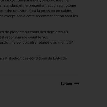
, l'UHMS (Undersea and Hyperbaric Medical
d'air standard et ne présentant aucun symptôme
rendre un avion dont la pression en cabine
ues exceptions à cette recommandation sont les
es de plongée au cours des dernières 48
 est recommandé avant le vol.
sion, le vol doit être retardé d'au moins 24
a satisfaction des conditions du DAN, de
Suivant