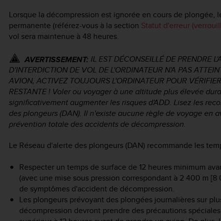
Lorsque la décompression est ignorée en cours de plongée, 
permanente (référez-vous à la section
Statut d'erreur (verroui
vol sera maintenue à 48 heures.
IL EST DÉCONSEILLÉ DE PRENDRE L
AVERTISSEMENT:
D'INTERDICTION DE VOL DE L'ORDINATEUR N'A PAS ATTEI
AVION, ACTIVEZ TOUJOURS L'ORDINATEUR POUR VÉRIFIER
RESTANTE ! Voler ou voyager à une altitude plus élevée duran
significativement augmenter les risques d'ADD. Lisez les rec
des plongeurs (DAN). Il n'existe aucune règle de voyage en 
prévention totale des accidents de décompression.
Le Réseau d'alerte des plongeurs (DAN) recommande les temps 
Respecter un temps de surface de 12 heures minimum ava
(avec une mise sous pression correspondant à 2 400 m [8 000
de symptômes d'accident de décompression.
Les plongeurs prévoyant des plongées journalières sur plu
décompression devront prendre des précautions spéciales 