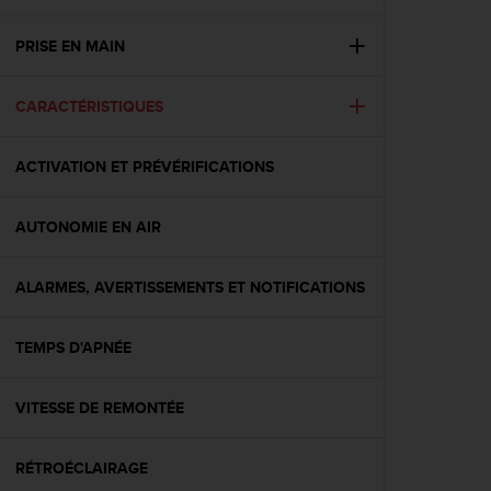
e
s
i
PRISE EN MAIN
t
e
CARACTÉRISTIQUES
W
e
b
ACTIVATION ET PRÉVÉRIFICATIONS
a
u
n
AUTONOMIE EN AIR
i
v
e
ALARMES, AVERTISSEMENTS ET NOTIFICATIONS
a
u
TEMPS D'APNÉE
A
A
d
VITESSE DE REMONTÉE
e
c
o
RÉTROÉCLAIRAGE
n