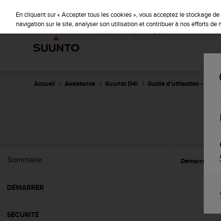
S
u
En cliquant sur « Accepter tous les cookies », vous acceptez le stockage de 
u
navigation sur le site, analyser son utilisation et contribuer à nos efforts d
n
t
o
s
'
e
Accueil
Assistance
Suunto D4i
Guide d'utilisation -
n
g
a
g
e
à
a
Sommaire
Démarrer
C
m
e
n
DÉMARRER
e
r
c
SÉCURITÉ