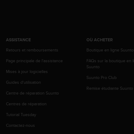
l
i
t
y
G
u
i
ASSISTANCE
OÙ ACHETER
d
Retours et remboursements
Boutique en ligne Suunto
e
l
Page principale de l'assistance
FAQs sur la boutique en l
i
Suunto
n
Mises à jour logicielles
e
Suunto Pro Club
s
Guides d'utilisation
,
Remise étudiante Suunto
W
Centre de réparation Suunto
C
Centres de réparation
A
G
Tutorial Tuesday
)
2
Contactez-nous
.