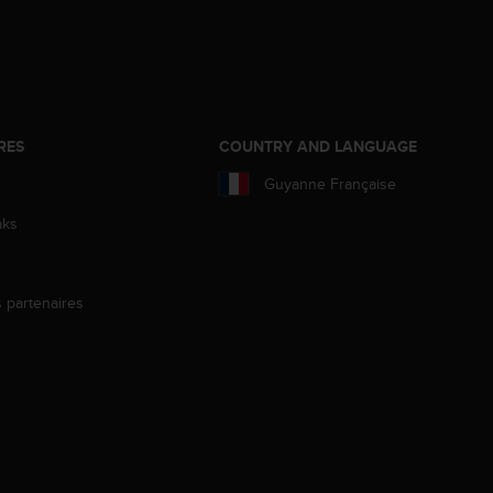
RES
COUNTRY AND LANGUAGE
Guyanne Française
aks
s partenaires
s