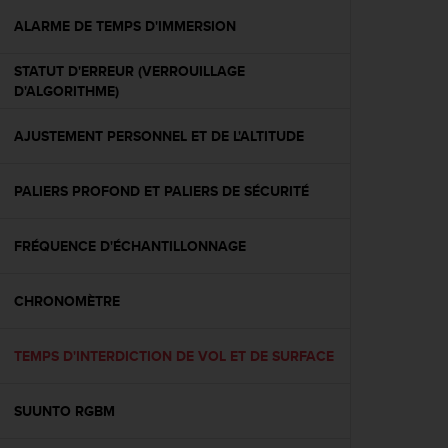
a
c
ALARME DE TEMPS D'IMMERSION
c
e
STATUT D'ERREUR (VERROUILLAGE
s
D'ALGORITHME)
s
i
AJUSTEMENT PERSONNEL ET DE L'ALTITUDE
b
i
l
PALIERS PROFOND ET PALIERS DE SÉCURITÉ
i
t
é
FRÉQUENCE D'ÉCHANTILLONNAGE
d
u
CHRONOMÈTRE
c
o
n
TEMPS D'INTERDICTION DE VOL ET DE SURFACE
t
e
n
SUUNTO RGBM
u
W