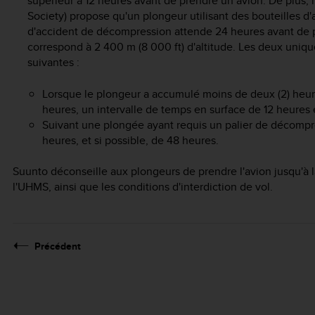
supérieur à 12 heures avant de prendre un avion. De plus
Society) propose qu'un plongeur utilisant des bouteilles 
d'accident de décompression attende 24 heures avant de p
correspond à 2 400 m (8 000 ft) d'altitude. Les deux uniq
suivantes :
Lorsque le plongeur a accumulé moins de deux (2) heur
heures, un intervalle de temps en surface de 12 heures
Suivant une plongée ayant requis un palier de décompres
heures, et si possible, de 48 heures.
Suunto déconseille aux plongeurs de prendre l'avion jusqu'à l
l'UHMS, ainsi que les conditions d'interdiction de vol.
Précédent