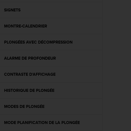
f
o
SIGNETS
r
m
MONTRE-CALENDRIER
i
t
é
PLONGÉES AVEC DÉCOMPRESSION
a
u
x
ALARME DE PROFONDEUR
d
i
r
CONTRASTE D'AFFICHAGE
e
c
HISTORIQUE DE PLONGÉE
t
i
v
MODES DE PLONGÉE
e
s
d
MODE PLANIFICATION DE LA PLONGÉE
'