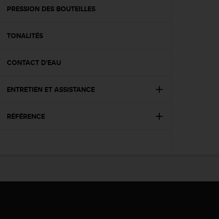
e
PRESSION DES BOUTEILLES
b
(
TONALITÉS
W
e
b
CONTACT D'EAU
C
o
n
ENTRETIEN ET ASSISTANCE
t
e
n
RÉFÉRENCE
t
A
c
c
e
s
s
i
b
i