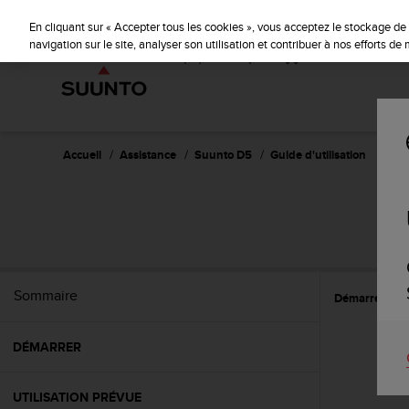
S
u
En cliquant sur « Accepter tous les cookies », vous acceptez le stockage de 
u
navigation sur le site, analyser son utilisation et contribuer à nos efforts d
n
t
o
s
'
e
Accueil
Assistance
Suunto D5
Guide d'utilisation
n
g
a
g
e
à
a
Sommaire
Démarrer
C
m
e
n
DÉMARRER
e
r
c
UTILISATION PRÉVUE