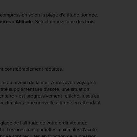
écompression selon la plage d'altitude donnée.
ètres
»
Altitude
. Sélectionnez l'une des trois
ont considérablement réduites.
elle du niveau de la mer. Après avoir voyagé à
tité supplémentaire d'azote, une situation
mentaire » est progressivement relâché, jusqu'au
acclimater à une nouvelle altitude en attendant
glage de l'altitude de votre ordinateur de
e. Les pressions partielles maximales d'azote
ngée sont réduites en fonction de la pression