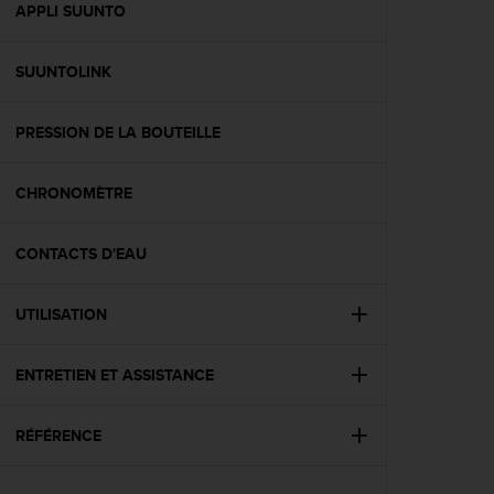
l
APPLI SUUNTO
i
t
SUUNTOLINK
y
G
u
PRESSION DE LA BOUTEILLE
i
d
e
CHRONOMÈTRE
l
i
n
CONTACTS D'EAU
e
s
UTILISATION
,
W
C
ENTRETIEN ET ASSISTANCE
A
G
)
RÉFÉRENCE
2
.