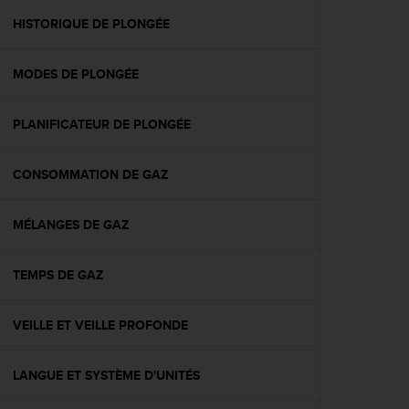
a
c
HISTORIQUE DE PLONGÉE
c
e
MODES DE PLONGÉE
s
s
i
PLANIFICATEUR DE PLONGÉE
b
i
l
CONSOMMATION DE GAZ
i
t
é
MÉLANGES DE GAZ
d
u
TEMPS DE GAZ
c
o
n
VEILLE ET VEILLE PROFONDE
t
e
n
LANGUE ET SYSTÈME D'UNITÉS
u
W