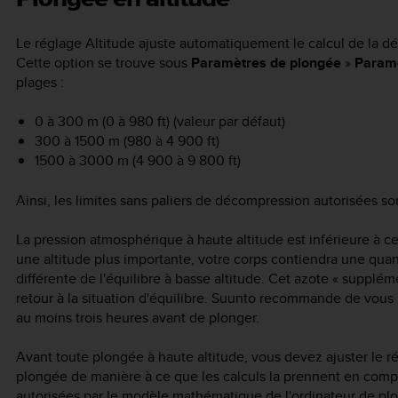
Le réglage Altitude ajuste automatiquement le calcul de la d
Cette option se trouve sous
Paramètres de plongée
»
Param
plages :
0 à 300 m (0 à 980 ft) (valeur par défaut)
300 à 1500 m (980 à 4 900 ft)
1500 à 3000 m (4 900 à 9 800 ft)
Ainsi, les limites sans paliers de décompression autorisées s
La pression atmosphérique à haute altitude est inférieure à c
une altitude plus importante, votre corps contiendra une quan
différente de l'équilibre à basse altitude. Cet azote « supplé
retour à la situation d'équilibre. Suunto recommande de vous 
au moins trois heures avant de plonger.
Avant toute plongée à haute altitude, vous devez ajuster le ré
plongée de manière à ce que les calculs la prennent en compt
autorisées par le modèle mathématique de l'ordinateur de plo