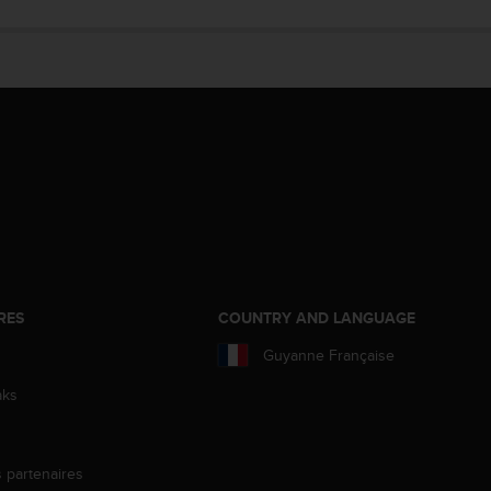
RES
COUNTRY AND LANGUAGE
Guyanne Française
aks
s partenaires