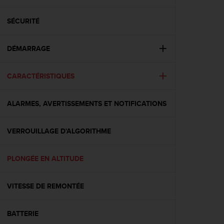
e
s
i
SÉCURITÉ
t
e
DÉMARRAGE
W
e
b
CARACTÉRISTIQUES
a
u
n
ALARMES, AVERTISSEMENTS ET NOTIFICATIONS
i
v
e
VERROUILLAGE D'ALGORITHME
a
u
PLONGÉE EN ALTITUDE
A
A
d
VITESSE DE REMONTÉE
e
c
o
BATTERIE
n