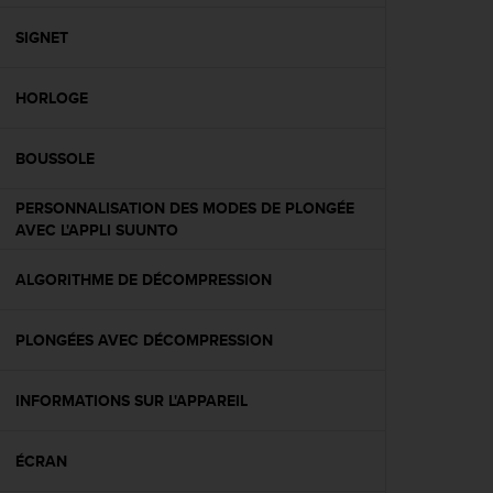
f
o
SIGNET
r
m
HORLOGE
i
t
é
BOUSSOLE
a
u
PERSONNALISATION DES MODES DE PLONGÉE
x
AVEC L'APPLI SUUNTO
d
i
r
ALGORITHME DE DÉCOMPRESSION
e
c
PLONGÉES AVEC DÉCOMPRESSION
t
i
v
INFORMATIONS SUR L'APPAREIL
e
s
d
ÉCRAN
'