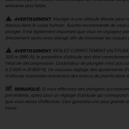
ambiante plus faible.
Voyager à une altitude élevée peut ca
AVERTISSEMENT:
dissous dans le corps humain. Suunto recommande de vous ac
plonger. Il est également important que vous ne voyagiez pas
directement après avoir plongé afin de minimiser les risques
RÉGLEZ CORRECTEMENT L'ALTITUDE ! L
AVERTISSEMENT:
300 m (980 ft), le paramètre d'altitude doit être correctement
l'état de décompression. L'ordinateur de plongée n'est pas con
à 3 000 m (9 800 ft). Un mauvais réglage des ajustements d'a
d'altitude maximales entraînera des erreurs de planification 
Si vous effectuez des plongées successives
REMARQUE:
précédente, optez pour un réglage d'altitude qui correspond 
que vous venez d'effectuer. Ceci garantira une plus grande ex
tissus.