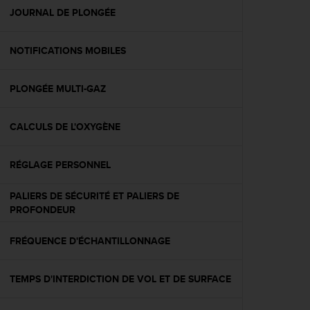
e
JOURNAL DE PLONGÉE
b
(
NOTIFICATIONS MOBILES
W
e
b
PLONGÉE MULTI-GAZ
C
o
n
CALCULS DE L'OXYGÈNE
t
e
n
RÉGLAGE PERSONNEL
t
A
PALIERS DE SÉCURITÉ ET PALIERS DE
c
PROFONDEUR
c
e
FRÉQUENCE D'ÉCHANTILLONNAGE
s
s
i
TEMPS D'INTERDICTION DE VOL ET DE SURFACE
b
i