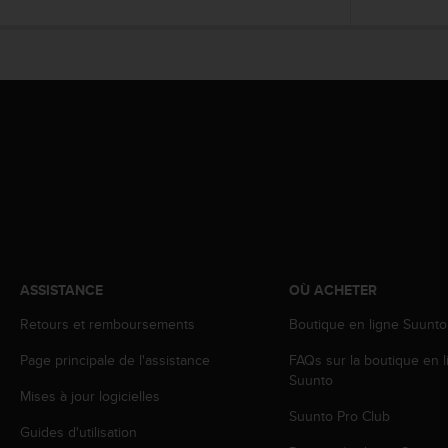
0
a
i
n
s
i
q
u
'
à
a
s
s
u
r
ASSISTANCE
OÙ ACHETER
e
r
Retours et remboursements
Boutique en ligne Suunto
s
Page principale de l'assistance
FAQs sur la boutique en l
a
Suunto
c
Mises à jour logicielles
o
Suunto Pro Club
n
Guides d'utilisation
f