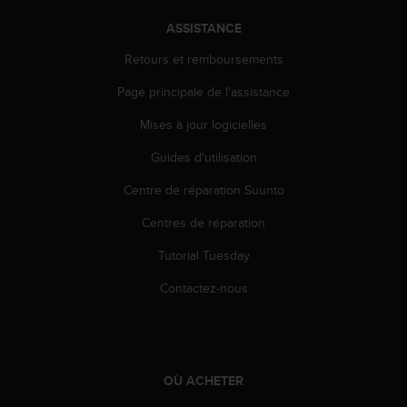
a
c
ASSISTANCE
c
e
Retours et remboursements
s
Page principale de l'assistance
s
i
Mises à jour logicielles
b
i
Guides d'utilisation
l
i
Centre de réparation Suunto
t
é
Centres de réparation
d
Tutorial Tuesday
u
c
Contactez-nous
o
n
t
e
n
OÙ ACHETER
u
W