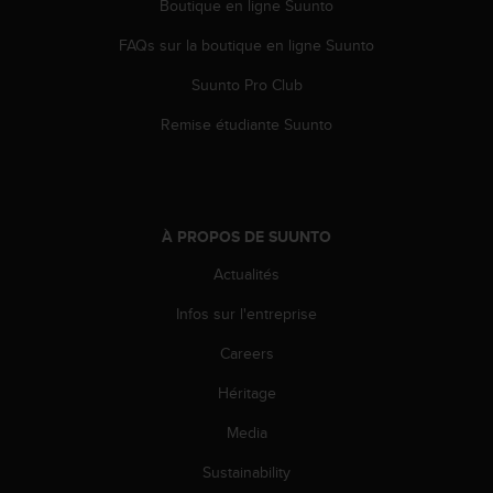
Boutique en ligne Suunto
e
b
FAQs sur la boutique en ligne Suunto
(
W
Suunto Pro Club
e
Remise étudiante Suunto
b
C
o
n
t
À PROPOS DE SUUNTO
e
n
Actualités
t
A
Infos sur l'entreprise
c
c
Careers
e
s
Héritage
s
Media
i
b
Sustainability
i