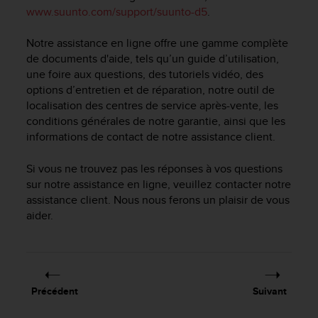
e
www.suunto.com/support/suunto-d5
.
s
i
Notre assistance en ligne offre une gamme complète
t
e
de documents d'aide, tels qu’un guide d’utilisation,
W
une foire aux questions, des tutoriels vidéo, des
e
options d’entretien et de réparation, notre outil de
b
localisation des centres de service après-vente, les
a
conditions générales de notre garantie, ainsi que les
u
informations de contact de notre assistance client.
n
i
Si vous ne trouvez pas les réponses à vos questions
v
sur notre assistance en ligne, veuillez contacter notre
e
assistance client. Nous nous ferons un plaisir de vous
a
u
aider.
A
A
d
e
c
Précédent
Suivant
o
n