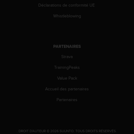
l
Déclarations de conformité UE
i
t
Whistleblowing
y
G
u
i
d
PARTENAIRES
e
l
Strava
i
TrainingPeaks
n
e
Value Pack
s
,
Accueil des partenaires
W
C
Partenaires
A
G
)
2
.
.
DROIT D'AUTEUR © 2026 SUUNTO.
TOUS DROITS RÉSERVÉS.