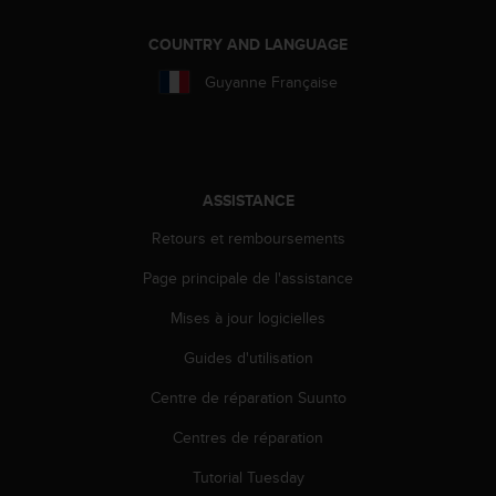
a
c
COUNTRY AND LANGUAGE
c
e
Guyanne Française
s
s
i
b
i
ASSISTANCE
l
i
Retours et remboursements
t
é
Page principale de l'assistance
d
u
Mises à jour logicielles
c
Guides d'utilisation
o
n
Centre de réparation Suunto
t
e
Centres de réparation
n
u
Tutorial Tuesday
W