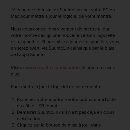
e
s
Téléchargez et installez SuuntoLink sur votre PC ou
i
Mac pour mettre à jour le logiciel de votre montre.
t
e
Nous vous conseillons vivement de mettre à jour
W
votre montre dès qu'une nouvelle version logicielle
e
b
est disponible. Si une mise à jour est disponible, vous
a
en serez averti via SuuntoLink ainsi que par le biais
u
de l'appli Suunto.
n
i
Visitez
www.suunto.com/SuuntoLink
pour en savoir
v
plus.
e
a
Pour mettre à jour le logiciel de votre montre :
u
A
A
Branchez votre montre à votre ordinateur à l'aide
d
du câble USB fourni.
e
Démarrez SuuntoLink s'il n'est pas déjà en cours
c
d'exécution.
o
Cliquez sur le bouton de mise à jour dans
n