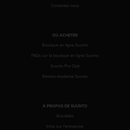
e
Contactez-nous
b
(
W
e
b
OÙ ACHETER
C
Boutique en ligne Suunto
o
n
FAQs sur la boutique en ligne Suunto
t
e
Suunto Pro Club
n
t
Remise étudiante Suunto
A
c
c
e
s
À PROPOS DE SUUNTO
s
i
Actualités
b
Infos sur l'entreprise
i