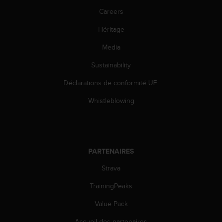
l
Careers
i
t
Héritage
y
G
Media
u
i
Sustainability
d
Déclarations de conformité UE
e
l
Whistleblowing
i
n
e
s
,
PARTENAIRES
W
C
Strava
A
G
TrainingPeaks
)
2
Value Pack
.
Accueil des partenaires