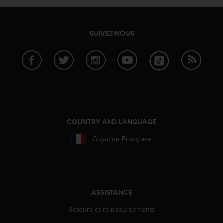
f
o
r
SUIVEZ-NOUS
m
i
t
é
a
u
x
d
i
COUNTRY AND LANGUAGE
r
e
Guyanne Française
c
t
i
v
e
ASSISTANCE
s
d
Retours et remboursements
'