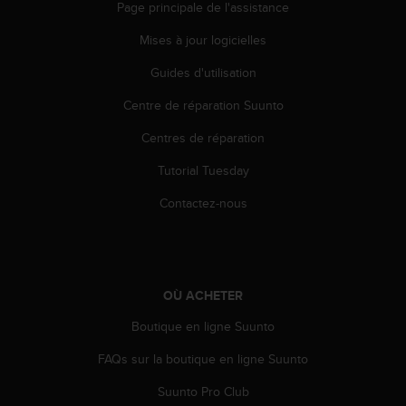
a
Page principale de l'assistance
c
Mises à jour logicielles
c
e
Guides d'utilisation
s
s
Centre de réparation Suunto
i
b
Centres de réparation
i
l
Tutorial Tuesday
i
Contactez-nous
t
é
d
u
c
o
OÙ ACHETER
n
Boutique en ligne Suunto
t
e
FAQs sur la boutique en ligne Suunto
n
u
Suunto Pro Club
W