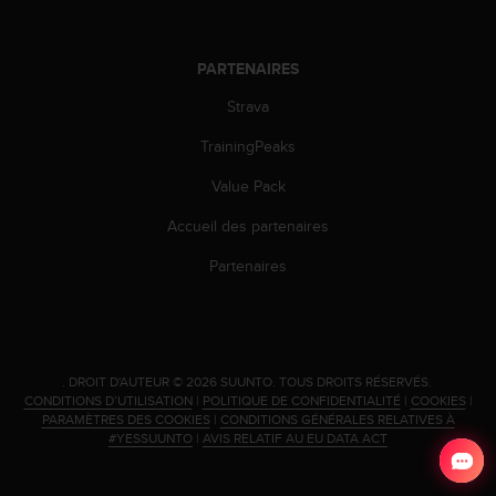
l
i
t
PARTENAIRES
y
G
Strava
u
i
TrainingPeaks
d
Value Pack
e
l
Accueil des partenaires
i
n
Partenaires
e
s
,
W
C
.
DROIT D'AUTEUR © 2026 SUUNTO.
TOUS DROITS RÉSERVÉS.
A
CONDITIONS D’UTILISATION
|
POLITIQUE DE CONFIDENTIALITÉ
|
COOKIES
|
G
PARAMÈTRES DES COOKIES
|
CONDITIONS GÉNÉRALES RELATIVES À
)
#YESSUUNTO
|
AVIS RELATIF AU EU DATA ACT
2
.