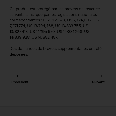
e
s
Ce produit est protégé par les brevets en instance
i
suivants, ainsi que par les législations nationales
t
correspondantes : FI 20155573, US 7,324,002, US
e
7,271,774, US 13/794,468, US 13/833,755, US
W
13/827,418, US 14/195,670, US 14/331,268, US
e
b
14/839,928, US 14/882,487.
a
u
Des demandes de brevets supplémentaires ont été
n
déposées.
i
v
e
a
u
Précédent
Suivant
A
A
d
e
c
o
n