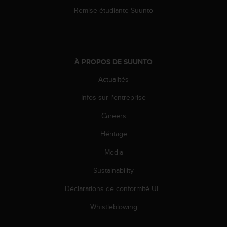
e
Remise étudiante Suunto
b
(
W
e
b
À PROPOS DE SUUNTO
C
Actualités
o
n
Infos sur l'entreprise
t
e
Careers
n
t
Héritage
A
c
Media
c
Sustainability
e
s
Déclarations de conformité UE
s
i
Whistleblowing
b
i