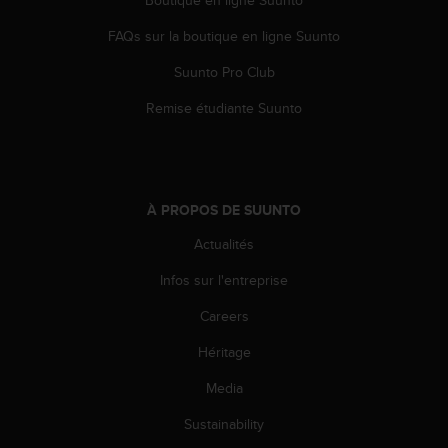
e
FAQs sur la boutique en ligne Suunto
b
(
Suunto Pro Club
W
e
Remise étudiante Suunto
b
C
o
n
t
À PROPOS DE SUUNTO
e
n
Actualités
t
A
Infos sur l'entreprise
c
Careers
c
e
Héritage
s
s
Media
i
b
Sustainability
i