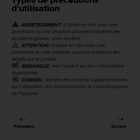
Types de précautions
e
d'utilisation
s
i
t
s'utilise en lien avec une
AVERTISSEMENT:
e
procédure ou une situation pouvant entraîner des
W
accidents graves, voire mortels.
e
b
s'utilise en lien avec une
ATTENTION:
a
procédure ou une situation pouvant entraîner des
u
dégâts sur le produit.
n
met l'accent sur des informations
REMARQUE:
i
importantes.
v
signale des conseils supplémentaires
CONSEIL:
e
sur l'utilisation des fonctionnalités et caractéristiques
a
de l'appareil.
u
A
A
d
e
c
Précédent
Suivant
o
n