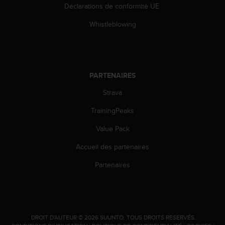
l
Déclarations de conformité UE
i
Whistleblowing
t
y
G
u
i
d
PARTENAIRES
e
Strava
l
i
TrainingPeaks
n
e
Value Pack
s
,
Accueil des partenaires
W
Partenaires
C
A
G
)
2
.
.
DROIT D'AUTEUR © 2026 SUUNTO.
TOUS DROITS RÉSERVÉS.