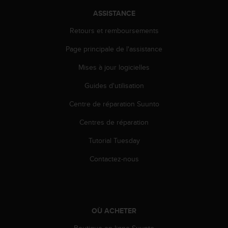
a
c
ASSISTANCE
c
Retours et remboursements
e
s
Page principale de l'assistance
s
i
Mises à jour logicielles
b
i
Guides d'utilisation
l
Centre de réparation Suunto
i
t
Centres de réparation
é
d
Tutorial Tuesday
u
c
Contactez-nous
o
n
t
e
n
OÙ ACHETER
u
W
Boutique en ligne Suunto