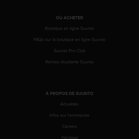
e
b
OÙ ACHETER
(
W
Boutique en ligne Suunto
e
b
FAQs sur la boutique en ligne Suunto
C
o
Suunto Pro Club
n
t
Remise étudiante Suunto
e
n
t
A
c
À PROPOS DE SUUNTO
c
Actualités
e
s
Infos sur l'entreprise
s
i
Careers
b
i
Héritage