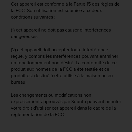
e
Cet appareil est conforme à la Partie 15 des règles de
s
la FCC. Son utilisation est soumise aux deux
i
conditions suivantes :
t
e
(1) cet appareil ne doit pas causer d'interférences
W
e
dangereuses,
b
a
(2) cet appareil doit accepter toute interférence
u
reçue, y compris les interférences pouvant entraîner
n
un fonctionnement non désiré. La conformité de ce
i
produit aux normes de la FCC a été testée et ce
v
produit est destiné à être utilisé à la maison ou au
e
bureau.
a
u
A
Les changements ou modifications non
A
expressément approuvés par Suunto peuvent annuler
d
votre droit d'utiliser cet appareil dans le cadre de la
e
réglementation de la FCC.
c
o
n