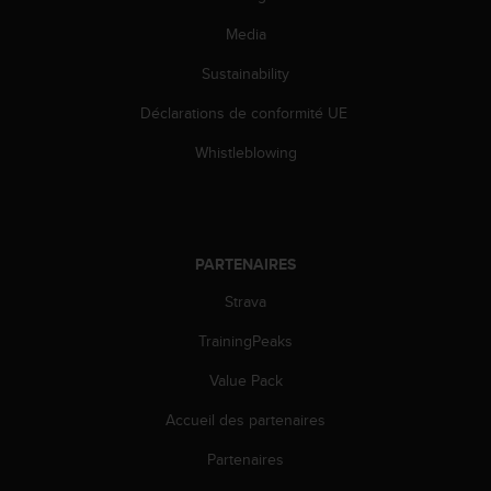
l
i
Media
t
Sustainability
y
G
Déclarations de conformité UE
u
i
Whistleblowing
d
e
l
i
n
PARTENAIRES
e
s
Strava
,
W
TrainingPeaks
C
Value Pack
A
G
Accueil des partenaires
)
2
Partenaires
.