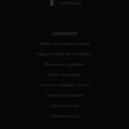
a
Guadeloupe
c
c
e
s
s
ASSISTANCE
i
b
Retours et remboursements
i
l
Page principale de l'assistance
i
Mises à jour logicielles
t
é
Guides d'utilisation
d
u
Centre de réparation Suunto
c
o
Centres de réparation
n
t
Tutorial Tuesday
e
Contactez-nous
n
u
W