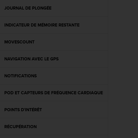
a
c
JOURNAL DE PLONGÉE
c
e
INDICATEUR DE MÉMOIRE RESTANTE
s
s
i
MOVESCOUNT
b
i
l
NAVIGATION AVEC LE GPS
i
t
é
NOTIFICATIONS
d
u
POD ET CAPTEURS DE FRÉQUENCE CARDIAQUE
c
o
n
POINTS D'INTÉRÊT
t
e
n
RÉCUPÉRATION
u
W