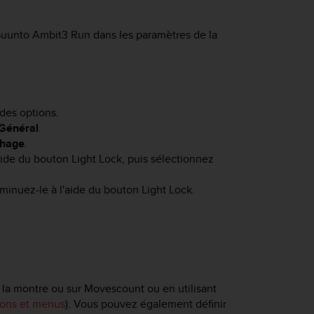
Suunto Ambit3 Run
dans les paramètres de la
des options.
Général
.
chage
.
aide du bouton
Light Lock
, puis sélectionnez
minuez-le à l'aide du bouton
Light Lock
.
 la montre ou sur Movescount ou en utilisant
ons et menus
). Vous pouvez également définir