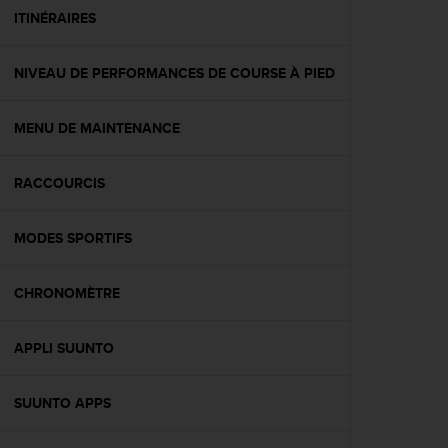
e
ITINÉRAIRES
b
(
NIVEAU DE PERFORMANCES DE COURSE À PIED
W
e
b
MENU DE MAINTENANCE
C
o
n
RACCOURCIS
t
e
n
MODES SPORTIFS
t
A
CHRONOMÈTRE
c
c
e
APPLI SUUNTO
s
s
i
SUUNTO APPS
b
i