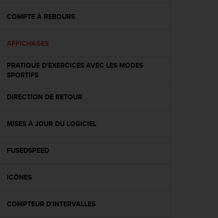
f
o
COMPTE À REBOURS
r
m
AFFICHAGES
i
t
é
PRATIQUE D'EXERCICES AVEC LES MODES
a
SPORTIFS
u
x
DIRECTION DE RETOUR
d
i
r
MISES À JOUR DU LOGICIEL
e
c
FUSEDSPEED
t
i
v
ICÔNES
e
s
d
COMPTEUR D'INTERVALLES
'