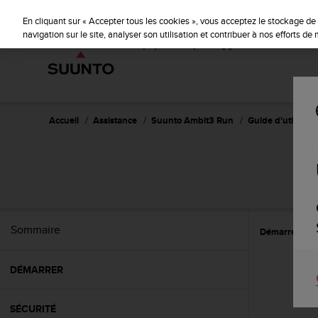
S
u
En cliquant sur « Accepter tous les cookies », vous acceptez le stockage de 
u
navigation sur le site, analyser son utilisation et contribuer à nos efforts d
n
t
o
s
'
e
Accueil
Assistance
Suunto Ambit3 Run
Guide d'utilisatio
n
g
a
g
e
à
a
Sommaire
Démarrer
C
m
e
n
DÉMARRER
e
r
c
SÉCURITÉ