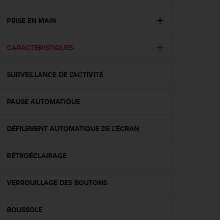
e
s
i
PRISE EN MAIN
t
e
CARACTÉRISTIQUES
W
e
b
SURVEILLANCE DE L'ACTIVITÉ
a
u
n
PAUSE AUTOMATIQUE
i
v
e
DÉFILEMENT AUTOMATIQUE DE L'ÉCRAN
a
u
RÉTROÉCLAIRAGE
A
A
d
VERROUILLAGE DES BOUTONS
e
c
o
BOUSSOLE
n