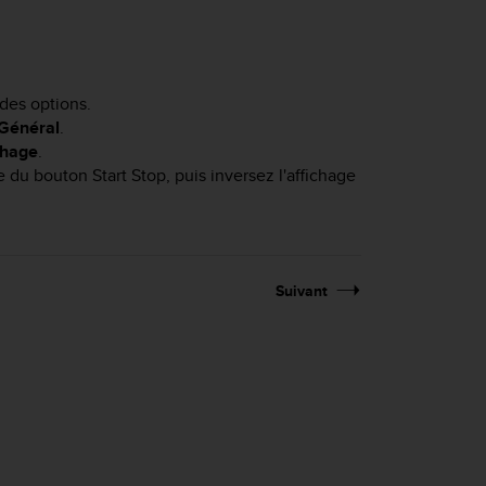
des options.
Général
.
chage
.
de du bouton
Start Stop
, puis inversez l'affichage
Suivant