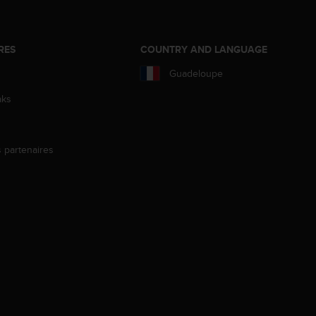
RES
COUNTRY AND LANGUAGE
Guadeloupe
aks
s partenaires
s