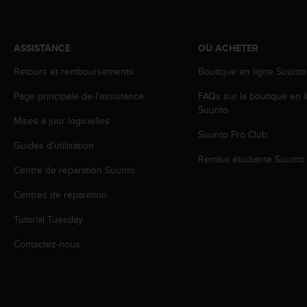
0
a
i
n
ASSISTANCE
OÙ ACHETER
s
i
Retours et remboursements
Boutique en ligne Suunto
q
Page principale de l'assistance
FAQs sur la boutique en l
u
Suunto
'
Mises à jour logicielles
à
Suunto Pro Club
a
Guides d'utilisation
s
Remise étudiante Suunto
s
Centre de réparation Suunto
u
r
Centres de réparation
e
Tutorial Tuesday
r
s
Contactez-nous
a
c
o
n
f