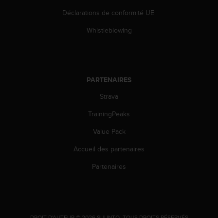
o
Déclarations de conformité UE
r
m
Whistleblowing
i
t
é
a
u
PARTENAIRES
x
a
Strava
u
t
TrainingPeaks
r
Value Pack
e
s
Accueil des partenaires
n
o
Partenaires
r
m
e
s
d
.
DROIT D'AUTEUR © 2026 SUUNTO.
TOUS DROITS RÉSERVÉS.