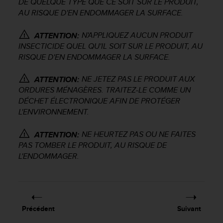
DE QUELQUE TYPE QUE CE SOIT SUR LE PRODUIT,
a
AU RISQUE D'EN ENDOMMAGER LA SURFACE.
c
c
e
N'APPLIQUEZ AUCUN PRODUIT
ATTENTION:
s
INSECTICIDE QUEL QU'IL SOIT SUR LE PRODUIT, AU
s
RISQUE D'EN ENDOMMAGER LA SURFACE.
i
b
NE JETEZ PAS LE PRODUIT AUX
ATTENTION:
i
ORDURES MÉNAGÈRES. TRAITEZ-LE COMME UN
l
DÉCHET ÉLECTRONIQUE AFIN DE PROTÉGER
i
L'ENVIRONNEMENT.
t
é
d
NE HEURTEZ PAS OU NE FAITES
ATTENTION:
u
PAS TOMBER LE PRODUIT, AU RISQUE DE
c
L'ENDOMMAGER.
o
n
t
e
n
Précédent
Suivant
u
W