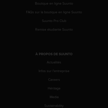
0
Boutique en ligne Suunto
a
i
FAQs sur la boutique en ligne Suunto
n
s
Suunto Pro Club
i
q
Remise étudiante Suunto
u
'
à
a
s
À PROPOS DE SUUNTO
s
Actualités
u
r
Infos sur l'entreprise
e
r
Careers
s
a
Héritage
c
o
Media
n
Sustainability
f