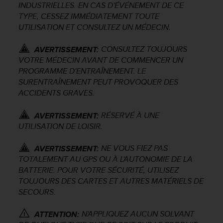
INDUSTRIELLES. EN CAS D'ÉVÉNEMENT DE CE
f
TYPE, CESSEZ IMMÉDIATEMENT TOUTE
o
UTILISATION ET CONSULTEZ UN MÉDECIN.
r
m
i
CONSULTEZ TOUJOURS
AVERTISSEMENT:
t
VOTRE MÉDECIN AVANT DE COMMENCER UN
é
PROGRAMME D'ENTRAÎNEMENT. LE
a
SURENTRAÎNEMENT PEUT PROVOQUER DES
u
ACCIDENTS GRAVES.
x
d
RÉSERVÉ À UNE
AVERTISSEMENT:
i
UTILISATION DE LOISIR.
r
e
c
NE VOUS FIEZ PAS
AVERTISSEMENT:
t
TOTALEMENT AU GPS OU À L'AUTONOMIE DE LA
i
BATTERIE. POUR VOTRE SÉCURITÉ, UTILISEZ
v
TOUJOURS DES CARTES ET AUTRES MATÉRIELS DE
e
SECOURS.
s
d
N'APPLIQUEZ AUCUN SOLVANT
ATTENTION:
'