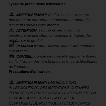
e
Types de précautions d'utilisation
s
i
s'utilise en lien avec une
t
AVERTISSEMENT:
e
procédure ou une situation pouvant entraîner des
W
accidents graves voire mortels.
e
s'utilise en lien avec une
ATTENTION:
b
procédure ou une situation pouvant entraîner des
a
dégâts sur le produit.
u
met l'accent sur des informations
REMARQUE:
n
importantes.
i
signale des conseils supplémentaires
CONSEIL:
v
sur l'utilisation des fonctionnalités et caractéristiques
e
de l'appareil.
a
u
Précautions d'utilisation
A
A
DES RÉACTIONS
AVERTISSEMENT:
d
ALLERGIQUES OU DES IRRITATIONS CUTANÉES
e
PEUVENT SURVENIR LORSQUE LE PRODUIT EST EN
c
CONTACT AVEC LA PEAU, MALGRÉ LA
o
CONFORMITÉ DE NOS PRODUITS AUX NORMES
n