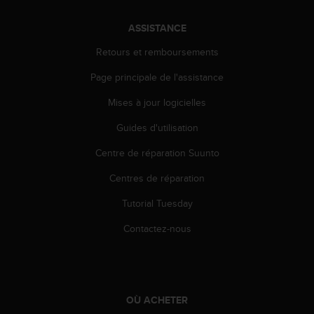
l
i
ASSISTANCE
t
y
Retours et remboursements
G
u
Page principale de l'assistance
i
Mises à jour logicielles
d
e
Guides d'utilisation
l
i
Centre de réparation Suunto
n
e
Centres de réparation
s
,
Tutorial Tuesday
W
Contactez-nous
C
A
G
)
2
OÙ ACHETER
.