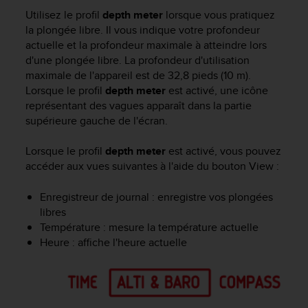
e
Utilisez le profil
depth meter
lorsque vous pratiquez
s
i
la plongée libre. Il vous indique votre profondeur
t
actuelle et la profondeur maximale à atteindre lors
e
d'une plongée libre. La profondeur d'utilisation
W
maximale de l'appareil est de 32,8 pieds (10 m).
e
Lorsque le profil
depth meter
est activé, une icône
b
représentant des vagues apparaît dans la partie
a
supérieure gauche de l'écran.
u
n
Lorsque le profil
depth meter
est activé, vous pouvez
i
accéder aux vues suivantes à l'aide du bouton
View
:
v
e
a
Enregistreur de journal : enregistre vos plongées
u
libres
A
Température : mesure la température actuelle
A
Heure : affiche l'heure actuelle
d
e
c
o
n