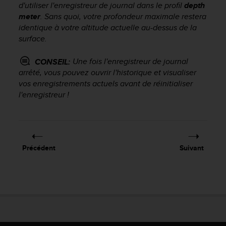
d'utiliser l'enregistreur de journal dans le profil
depth
e
meter
. Sans quoi, votre profondeur maximale restera
b
identique à votre altitude actuelle au-dessus de la
(
surface.
W
e
b
Une fois l'enregistreur de journal
CONSEIL:
C
arrêté, vous pouvez ouvrir l'historique et visualiser
o
vos enregistrements actuels avant de réinitialiser
n
l'enregistreur !
t
e
n
t
A
Précédent
Suivant
c
c
e
s
s
i
b
i