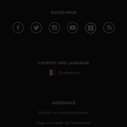
l
i
SUIVEZ-NOUS
t
y
G
u
i
d
e
l
i
COUNTRY AND LANGUAGE
n
e
Guadeloupe
s
,
W
C
A
ASSISTANCE
G
)
Retours et remboursements
2
.
Page principale de l'assistance