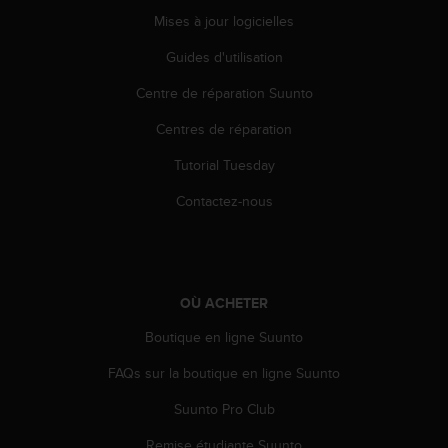
0
Mises à jour logicielles
a
i
Guides d'utilisation
n
s
Centre de réparation Suunto
i
q
Centres de réparation
u
'
Tutorial Tuesday
à
Contactez-nous
a
s
s
u
r
e
OÙ ACHETER
r
Boutique en ligne Suunto
s
a
FAQs sur la boutique en ligne Suunto
c
o
Suunto Pro Club
n
f
Remise étudiante Suunto