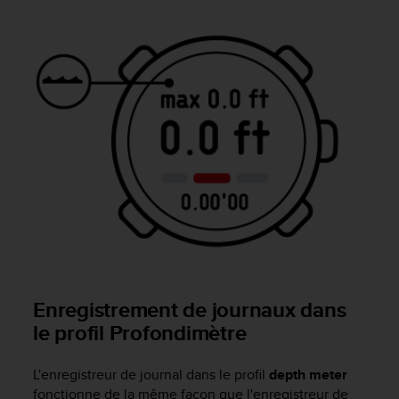
f
o
r
m
i
t
é
a
u
x
d
i
r
e
c
t
i
Enregistrement de journaux dans
v
le profil Profondimètre
e
s
d
L'enregistreur de journal dans le profil
depth meter
'
fonctionne de la même façon que l'enregistreur de