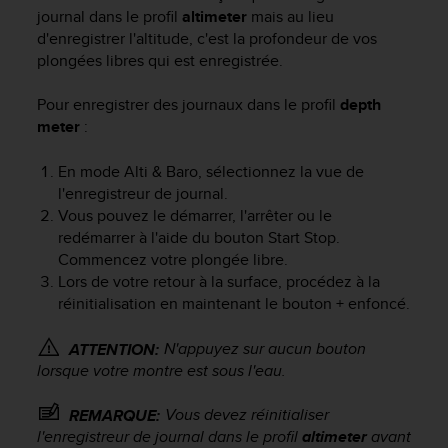
a
journal dans le profil
altimeter
mais au lieu
c
d'enregistrer l'altitude, c'est la profondeur de vos
c
plongées libres qui est enregistrée.
e
s
Pour enregistrer des journaux dans le profil
depth
s
i
meter
:
b
i
En mode
Alti & Baro
, sélectionnez la vue de
l
l'enregistreur de journal.
i
Vous pouvez le démarrer, l'arrêter ou le
t
redémarrer à l'aide du bouton
Start Stop
.
é
Commencez votre plongée libre.
d
Lors de votre retour à la surface, procédez à la
u
réinitialisation en maintenant le bouton
+
enfoncé.
c
o
n
N'appuyez sur aucun bouton
ATTENTION:
t
lorsque votre montre est sous l'eau.
e
n
Vous devez réinitialiser
REMARQUE:
u
l'enregistreur de journal dans le profil
altimeter
avant
W