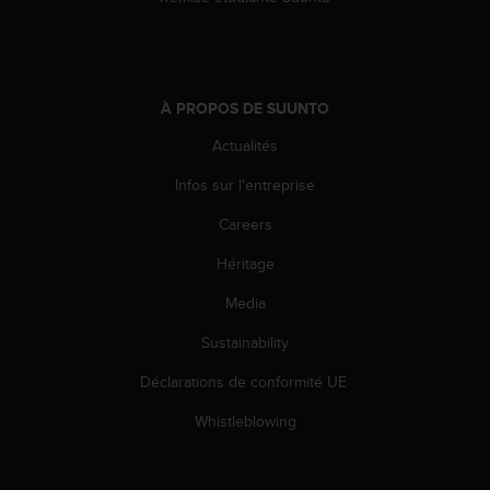
o
r
m
i
t
À PROPOS DE SUUNTO
é
Actualités
a
u
Infos sur l'entreprise
x
a
Careers
u
t
Héritage
r
e
Media
s
Sustainability
n
o
Déclarations de conformité UE
r
m
Whistleblowing
e
s
d