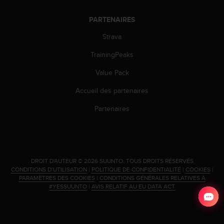
'
a
PARTENAIRES
c
c
Strava
e
s
TrainingPeaks
s
Value Pack
i
b
Accueil des partenaires
i
l
Partenaires
i
t
é
.
A
.
DROIT D'AUTEUR © 2026 SUUNTO.
TOUS DROITS RÉSERVÉS.
d
CONDITIONS D’UTILISATION
|
POLITIQUE DE CONFIDENTIALITÉ
|
COOKIES
|
r
PARAMÈTRES DES COOKIES
|
CONDITIONS GÉNÉRALES RELATIVES À
e
#YESSUUNTO
|
AVIS RELATIF AU EU DATA ACT
s
s
e
z