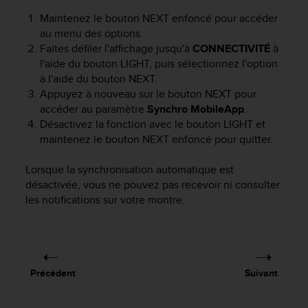
e
Maintenez le bouton
NEXT
enfoncé pour accéder
b
au menu des options.
(
Faites défiler l'affichage jusqu'à
CONNECTIVITÉ
à
W
l'aide du bouton
LIGHT
, puis sélectionnez l'option
e
à l'aide du bouton
NEXT
.
b
Appuyez à nouveau sur le bouton
NEXT
pour
C
o
accéder au paramètre
Synchro MobileApp
.
n
Désactivez la fonction avec le bouton
LIGHT
et
t
maintenez le bouton
NEXT
enfoncé pour quitter.
e
n
Lorsque la synchronisation automatique est
t
désactivée, vous ne pouvez pas recevoir ni consulter
A
les notifications sur votre montre.
c
c
e
s
s
i
Précédent
Suivant
b
i