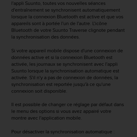
a
l'appli Suunto, toutes vos nouvelles séances
c
d'entraînement se synchronisent automatiquement
c
lorsque la connexion Bluetooth est active et que vos
e
appareils sont à portée l'un de l'autre. L'icône
s
Bluetooth de votre
Suunto Traverse
clignote pendant
s
la synchronisation des données.
i
b
Si votre appareil mobile dispose d'une connexion de
i
l
données active et si la connexion Bluetooth est
i
activée, les journaux se synchronisent avec l'appli
t
Suunto lorsque la synchronisation automatique est
é
activée. S'il n'y a pas de connexion de données, la
d
synchronisation est reportée jusqu'à ce qu'une
u
connexion soit disponible.
c
o
Il est possible de changer ce réglage par défaut dans
n
le menu des options si vous avez appairé votre
t
montre avec l'application mobile.
e
n
u
Pour désactiver la synchronisation automatique :
W