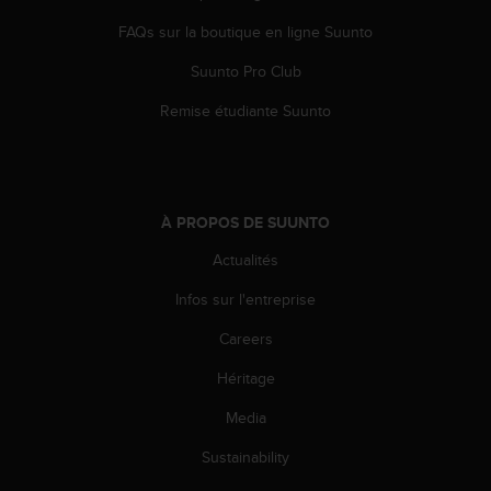
o
FAQs sur la boutique en ligne Suunto
r
m
Suunto Pro Club
i
t
Remise étudiante Suunto
é
a
u
x
a
À PROPOS DE SUUNTO
u
t
Actualités
r
e
Infos sur l'entreprise
s
Careers
n
o
Héritage
r
m
Media
e
s
Sustainability
d