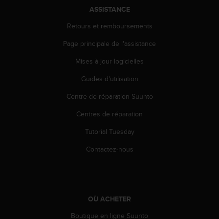
0
ASSISTANCE
a
i
Retours et remboursements
n
s
Page principale de l'assistance
i
q
Mises à jour logicielles
u
'
Guides d'utilisation
à
Centre de réparation Suunto
a
s
Centres de réparation
s
u
Tutorial Tuesday
r
e
Contactez-nous
r
s
a
c
o
OÙ ACHETER
n
f
Boutique en ligne Suunto