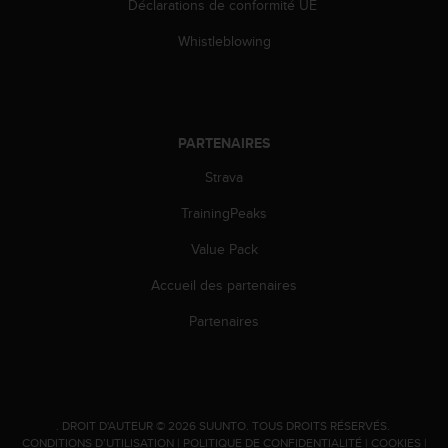
'
Déclarations de conformité UE
a
Whistleblowing
c
c
e
s
s
PARTENAIRES
i
b
Strava
i
l
TrainingPeaks
i
t
Value Pack
é
.
Accueil des partenaires
A
Partenaires
d
r
e
s
s
e
.
DROIT D'AUTEUR © 2026 SUUNTO.
TOUS DROITS RÉSERVÉS.
CONDITIONS D’UTILISATION
|
POLITIQUE DE CONFIDENTIALITÉ
|
COOKIES
|
z