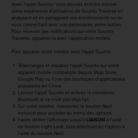
e
Avec l'appli Suunto, vous pouvez enrichir encore
s
votre expérience d'utilisation de
Suunto Traverse
en
i
analysant et en partageant vos entraînements ou en
t
vous connectant avec vos partenaires, entre autres.
e
Pour recevoir des notifications sur votre
Suunto
W
e
Traverse
, appairez-la avec l'application mobile.
b
a
Pour appairer votre montre avec l'appli Suunto :
u
n
Téléchargez et installez l'appli Suunto sur votre
i
appareil mobile compatible depuis l'App Store,
v
Google Play ou l'une des boutiques d'applications
e
populaires en Chine.
a
Lancez l'appli Suunto et activez la connexion
u
Bluetooth si ce n'est pas déjà fait.
A
A
Sur votre montre, maintenez le bouton
Next
d
enfoncé pour accéder au menu des options.
e
Faites défiler l'affichage jusqu'à
LIAISON
à l'aide
c
du bouton
Light Lock
, puis sélectionnez l'option à
o
l'aide du bouton
Next
.
n