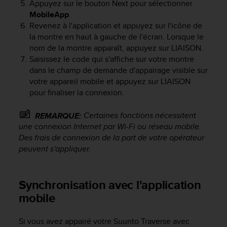
Appuyez sur le bouton
Next
pour sélectionner
f
MobileApp
.
o
Revenez à l'application et appuyez sur l'icône de
r
la montre en haut à gauche de l'écran. Lorsque le
m
nom de la montre apparaît, appuyez sur LIAISON.
i
t
Saisissez le code qui s'affiche sur votre montre
é
dans le champ de demande d'appairage visible sur
a
votre appareil mobile et appuyez sur LIAISON
u
pour finaliser la connexion.
x
d
Certaines fonctions nécessitent
REMARQUE:
i
une connexion Internet par Wi-Fi ou réseau mobile.
r
Des frais de connexion de la part de votre opérateur
e
peuvent s'appliquer.
c
t
i
v
Synchronisation avec l'application
e
mobile
s
d
'
Si vous avez appairé votre
Suunto Traverse
avec