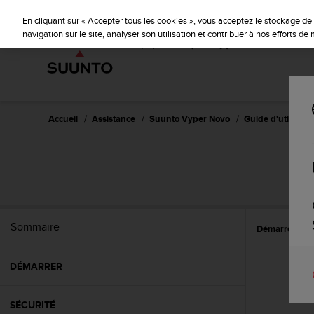
S
u
En cliquant sur « Accepter tous les cookies », vous acceptez le stockage de 
u
navigation sur le site, analyser son utilisation et contribuer à nos efforts d
n
t
o
s
'
e
Accueil
Assistance
Suunto Vyper Novo
Guide d'utilisatio
n
g
a
g
e
à
a
Sommaire
Démarrer
C
m
e
n
DÉMARRER
e
r
c
SÉCURITÉ