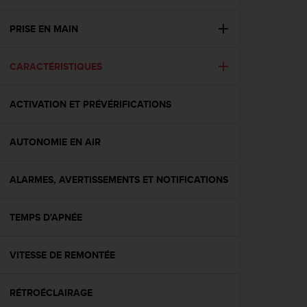
e
s
i
PRISE EN MAIN
t
e
CARACTÉRISTIQUES
W
e
b
ACTIVATION ET PRÉVÉRIFICATIONS
a
u
n
AUTONOMIE EN AIR
i
v
e
ALARMES, AVERTISSEMENTS ET NOTIFICATIONS
a
u
TEMPS D'APNÉE
A
A
d
VITESSE DE REMONTÉE
e
c
o
RÉTROÉCLAIRAGE
n