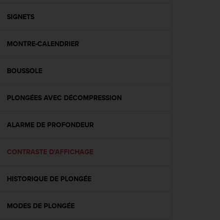
f
o
SIGNETS
r
m
MONTRE-CALENDRIER
i
t
é
BOUSSOLE
a
u
x
PLONGÉES AVEC DÉCOMPRESSION
d
i
r
ALARME DE PROFONDEUR
e
c
CONTRASTE D'AFFICHAGE
t
i
v
HISTORIQUE DE PLONGÉE
e
s
d
MODES DE PLONGÉE
'