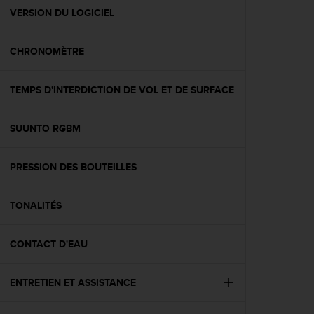
e
VERSION DU LOGICIEL
b
(
CHRONOMÈTRE
W
e
b
TEMPS D'INTERDICTION DE VOL ET DE SURFACE
C
o
n
SUUNTO RGBM
t
e
n
PRESSION DES BOUTEILLES
t
A
TONALITÉS
c
c
e
CONTACT D'EAU
s
s
i
ENTRETIEN ET ASSISTANCE
b
i