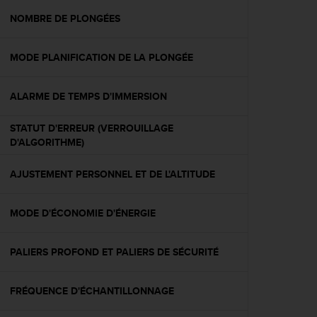
a
c
NOMBRE DE PLONGÉES
c
e
MODE PLANIFICATION DE LA PLONGÉE
s
s
i
ALARME DE TEMPS D'IMMERSION
b
i
STATUT D'ERREUR (VERROUILLAGE
l
D'ALGORITHME)
i
t
é
AJUSTEMENT PERSONNEL ET DE L'ALTITUDE
d
u
MODE D'ÉCONOMIE D'ÉNERGIE
c
o
n
PALIERS PROFOND ET PALIERS DE SÉCURITÉ
t
e
n
FRÉQUENCE D'ÉCHANTILLONNAGE
u
W