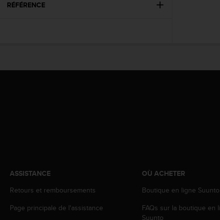
l
RÉFÉRENCE
i
t
y
G
u
i
d
e
l
i
n
e
s
,
W
C
A
ASSISTANCE
OÙ ACHETER
G
Retours et remboursements
Boutique en ligne Suunto
)
2
Page principale de l'assistance
FAQs sur la boutique en l
.
Suunto