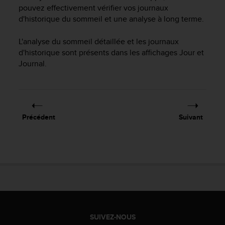
f
pouvez effectivement vérifier vos journaux
o
d'historique du sommeil et une analyse à long terme.
r
m
L'analyse du sommeil détaillée et les journaux
i
d'historique sont présents dans les affichages Jour et
t
Journal.
é
a
u
x
d
Précédent
Suivant
i
r
e
c
t
i
v
e
s
d
SUIVEZ-NOUS
'