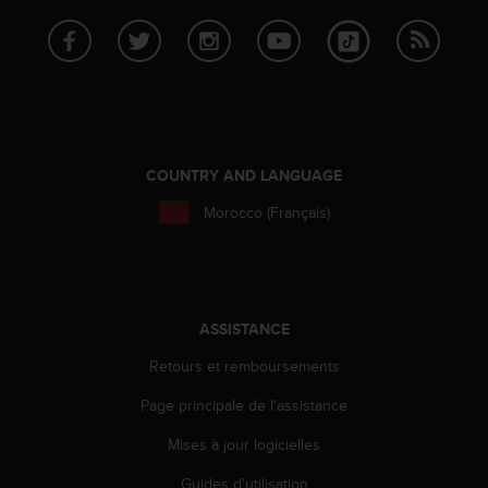
a
c
c
e
s
s
i
b
COUNTRY AND LANGUAGE
i
l
Morocco (Français)
i
t
é
d
u
ASSISTANCE
c
o
Retours et remboursements
n
t
Page principale de l'assistance
e
n
Mises à jour logicielles
u
Guides d'utilisation
W