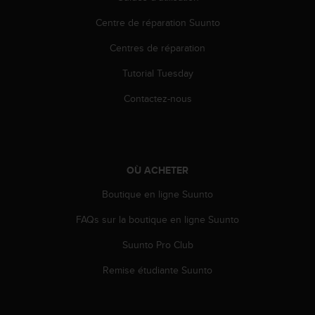
e
Centre de réparation Suunto
b
(
Centres de réparation
W
e
Tutorial Tuesday
b
C
Contactez-nous
o
n
t
e
n
OÙ ACHETER
t
Boutique en ligne Suunto
A
c
FAQs sur la boutique en ligne Suunto
c
e
Suunto Pro Club
s
s
Remise étudiante Suunto
i
b
i