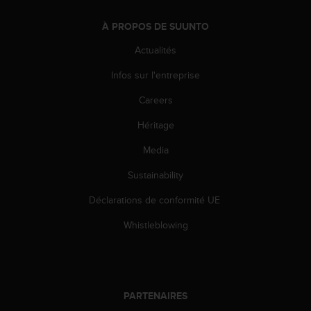
l
i
À PROPOS DE SUUNTO
t
y
Actualités
G
Infos sur l'entreprise
u
i
Careers
d
e
Héritage
l
i
Media
n
e
Sustainability
s
Déclarations de conformité UE
,
W
Whistleblowing
C
A
G
)
2
PARTENAIRES
.