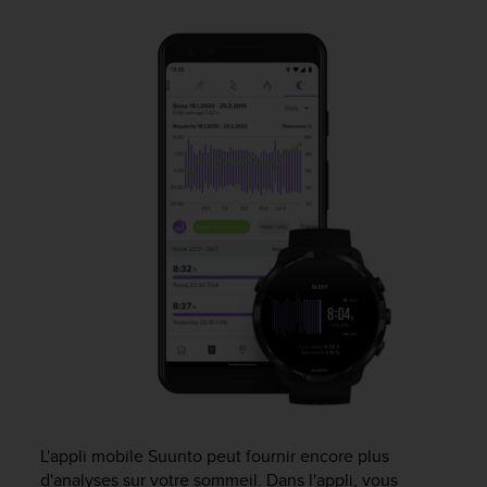
e
s
i
t
e
W
e
b
a
u
n
i
v
e
a
u
A
A
d
e
c
L'appli mobile Suunto peut fournir encore plus
o
d'analyses sur votre sommeil. Dans l'appli, vous
n