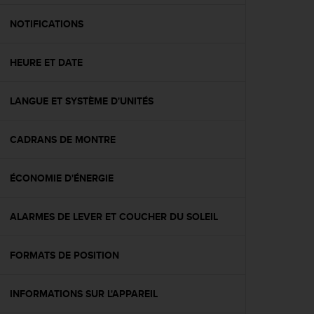
f
o
NOTIFICATIONS
r
m
HEURE ET DATE
i
t
é
LANGUE ET SYSTÈME D'UNITÉS
a
u
x
CADRANS DE MONTRE
d
i
r
ÉCONOMIE D'ÉNERGIE
e
c
ALARMES DE LEVER ET COUCHER DU SOLEIL
t
i
v
FORMATS DE POSITION
e
s
d
INFORMATIONS SUR L'APPAREIL
'