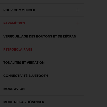
e
s
i
POUR COMMENCER
t
e
PARAMÈTRES
W
e
b
VERROUILLAGE DES BOUTONS ET DE L'ÉCRAN
a
u
n
RÉTROÉCLAIRAGE
i
v
e
TONALITÉS ET VIBRATION
a
u
CONNECTIVITÉ BLUETOOTH
A
A
d
MODE AVION
e
c
o
MODE NE PAS DÉRANGER
n