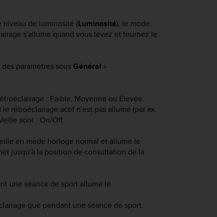
e niveau de luminosité (
Luminosité
), le mode
éclairage s'allume quand vous levez et tournez le
nu des paramètres sous
Général
»
rétroéclairage ; Faible, Moyenne ou Élevée.
le rétroéclairage actif n'est pas allumé (par ex.
eille sont : On/Off.
veille en mode horloge normal et allume le
t jusqu'à la position de consultation de la
nt une séance de sport allume le
éclairage que pendant une séance de sport.