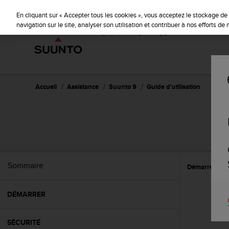
S
u
En cliquant sur « Accepter tous les cookies », vous acceptez le stockage de 
u
navigation sur le site, analyser son utilisation et contribuer à nos efforts d
n
t
o
s
'
e
Accueil
Assistance
Suunto 9
Guide d'utilisation
n
g
a
g
e
à
a
Sommaire
Démarrer
P
m
e
n
DÉMARRER
e
r
c
SÉCURITÉ