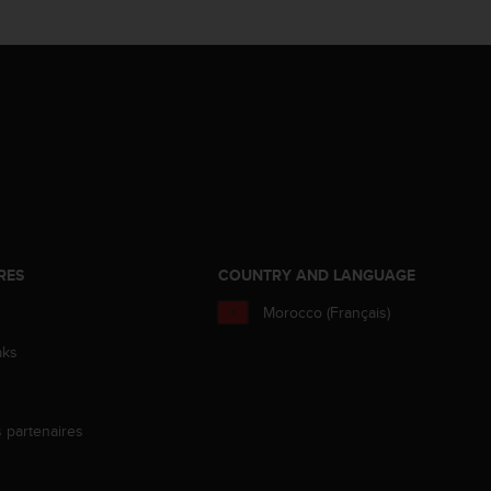
RES
COUNTRY AND LANGUAGE
Morocco (Français)
aks
s partenaires
s