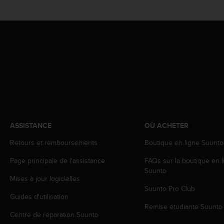
e
b
(
W
e
b
C
o
n
t
e
n
ASSISTANCE
OÙ ACHETER
t
A
Retours et remboursements
Boutique en ligne Suunto
c
c
Page principale de l'assistance
FAQs sur la boutique en l
e
Suunto
Mises à jour logicielles
s
Suunto Pro Club
s
Guides d'utilisation
i
Remise étudiante Suunto
b
Centre de réparation Suunto
i