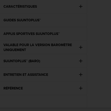
a
c
CARACTÉRISTIQUES
c
e
GUIDES SUUNTOPLUS™
s
s
i
APPLIS SPORTIVES SUUNTOPLUS™
b
i
VALABLE POUR LA VERSION BAROMÈTRE
l
UNIQUEMENT
i
t
é
SUUNTOPLUS™ (BARO)
d
u
ENTRETIEN ET ASSISTANCE
c
o
n
RÉFÉRENCE
t
e
n
u
W