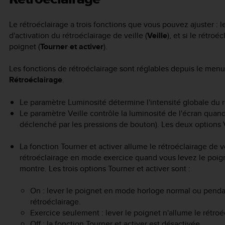
Le rétroéclairage a trois fonctions que vous pouvez ajuster : l
d'activation du rétroéclairage de veille (
Veille
), et si le rétro
poignet (
Tourner et activer
).
Les fonctions de rétroéclairage sont réglables depuis le me
Rétroéclairage
.
Le paramètre Luminosité détermine l'intensité globale du 
Le paramètre Veille contrôle la luminosité de l'écran quand 
déclenché par les pressions de bouton). Les deux options V
La fonction Tourner et activer allume le rétroéclairage de 
rétroéclairage en mode exercice quand vous levez le poigne
montre. Les trois options Tourner et activer sont :
On : lever le poignet en mode horloge normal ou penda
rétroéclairage.
Exercice seulement : lever le poignet n'allume le rétro
Off : la fonction Tourner et activer est désactivée.