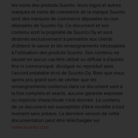
e
les noms des produits Suunto, leurs logos et autres
s
marques et noms de commerce de la marque Suunto
i
sont des marques de commerce déposées ou non
t
déposées de Suunto Oy. Ce document et son
e
W
contenu sont la propriété de Suunto Oy et sont
e
destinés exclusivement à permettre aux clients
b
d'obtenir le savoir et les renseignements nécessaires
a
à l'utilisation des produits Suunto. Son contenu ne
u
saurait en aucun cas être utilisé ou diffusé à d'autres
n
fins ni communiqué, divulgué ou reproduit sans
i
l'accord préalable écrit de Suunto Oy. Bien que nous
v
ayons pris grand soin de vérifier que les
e
renseignements contenus dans ce document sont à
a
la fois complets et exacts, aucune garantie expresse
u
A
ou implicite d'exactitude n'est donnée. Le contenu
A
de ce document est susceptible d'être modifié à tout
d
moment sans préavis. La dernière version de cette
e
documentation peut être téléchargée sur
c
www.suunto.com
.
o
n