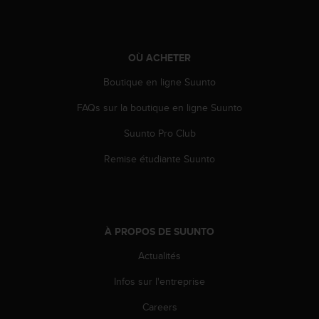
e
b
(
W
OÙ ACHETER
e
Boutique en ligne Suunto
b
C
FAQs sur la boutique en ligne Suunto
o
n
Suunto Pro Club
t
e
Remise étudiante Suunto
n
t
A
c
c
À PROPOS DE SUUNTO
e
s
Actualités
s
Infos sur l'entreprise
i
b
Careers
i