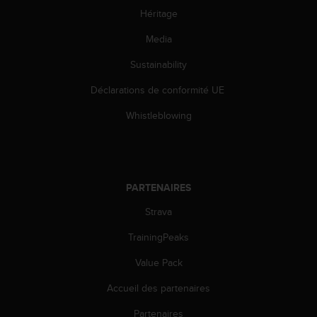
l
Héritage
i
t
Media
y
G
Sustainability
u
Déclarations de conformité UE
i
d
Whistleblowing
e
l
i
n
e
PARTENAIRES
s
,
Strava
W
C
TrainingPeaks
A
G
Value Pack
)
Accueil des partenaires
2
.
Partenaires