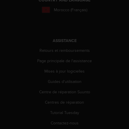
a
c
Morocco (Français)
c
e
s
s
i
ASSISTANCE
b
i
Retours et remboursements
l
i
Page principale de l'assistance
t
é
Mises à jour logicielles
d
Guides d'utilisation
u
c
Centre de réparation Suunto
o
n
Centres de réparation
t
e
Tutorial Tuesday
n
u
Contactez-nous
W