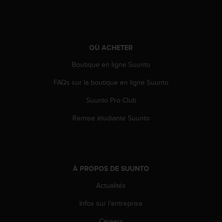
-
v
o
u
OÙ ACHETER
s
a
Boutique en ligne Suunto
u
S
FAQs sur la boutique en ligne Suunto
e
r
Suunto Pro Club
v
i
Remise étudiante Suunto
c
e
c
l
i
À PROPOS DE SUUNTO
e
Actualités
n
t
Infos sur l'entreprise
s
a
Careers