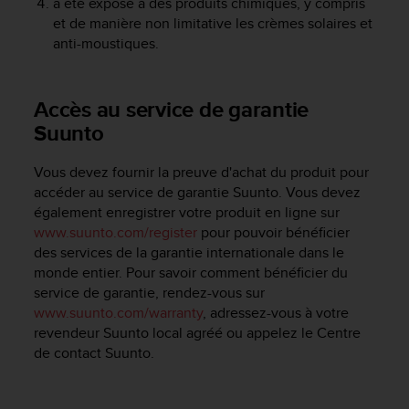
a été exposé à des produits chimiques, y compris
l
et de manière non limitative les crèmes solaires et
i
anti-moustiques.
t
y
G
u
Accès au service de garantie
i
Suunto
d
e
Vous devez fournir la preuve d'achat du produit pour
l
accéder au service de garantie Suunto. Vous devez
i
n
également enregistrer votre produit en ligne sur
e
www.suunto.com/register
pour pouvoir bénéficier
s
des services de la garantie internationale dans le
,
monde entier. Pour savoir comment bénéficier du
W
service de garantie, rendez-vous sur
C
www.suunto.com/warranty
, adressez-vous à votre
A
revendeur Suunto local agréé ou appelez le Centre
G
de contact Suunto.
)
2
.