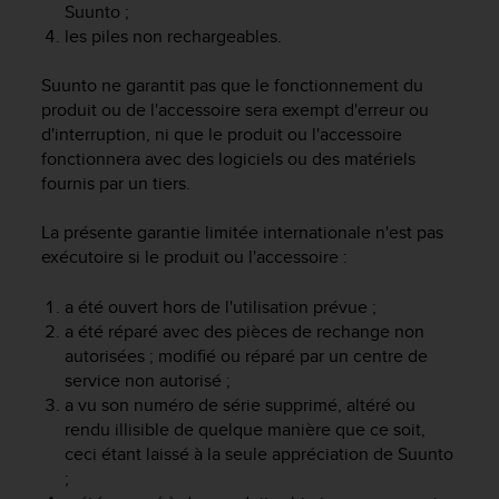
Suunto ;
e
les piles non rechargeables.
b
(
Suunto ne garantit pas que le fonctionnement du
W
e
produit ou de l'accessoire sera exempt d'erreur ou
b
d'interruption, ni que le produit ou l'accessoire
C
fonctionnera avec des logiciels ou des matériels
o
fournis par un tiers.
n
t
La présente garantie limitée internationale n'est pas
e
exécutoire si le produit ou l'accessoire :
n
t
a été ouvert hors de l'utilisation prévue ;
A
a été réparé avec des pièces de rechange non
c
c
autorisées ; modifié ou réparé par un centre de
e
service non autorisé ;
s
a vu son numéro de série supprimé, altéré ou
s
rendu illisible de quelque manière que ce soit,
i
ceci étant laissé à la seule appréciation de Suunto
b
;
i