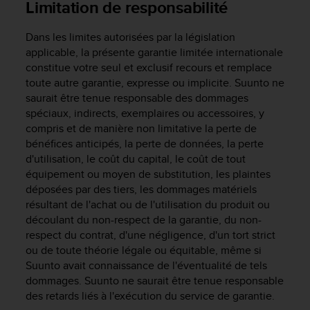
0
Limitation de responsabilité
a
i
Dans les limites autorisées par la législation
n
applicable, la présente garantie limitée internationale
s
constitue votre seul et exclusif recours et remplace
i
toute autre garantie, expresse ou implicite. Suunto ne
q
saurait être tenue responsable des dommages
u
'
spéciaux, indirects, exemplaires ou accessoires, y
à
compris et de manière non limitative la perte de
a
bénéfices anticipés, la perte de données, la perte
s
d'utilisation, le coût du capital, le coût de tout
s
équipement ou moyen de substitution, les plaintes
u
déposées par des tiers, les dommages matériels
r
résultant de l'achat ou de l'utilisation du produit ou
e
découlant du non-respect de la garantie, du non-
r
respect du contrat, d'une négligence, d'un tort strict
s
ou de toute théorie légale ou équitable, même si
a
c
Suunto avait connaissance de l'éventualité de tels
o
dommages. Suunto ne saurait être tenue responsable
n
des retards liés à l'exécution du service de garantie.
f