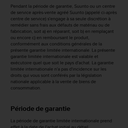
e
Pendant la période de garantie, Suunto ou un centre
s
i
de service après-vente agréé Suunto (appelé ci-après
t
centre de service) s'engage à sa seule discrétion à
e
remédier sans frais aux défauts de matériau ou de
W
fabrication, soit a) en réparant, soit b) en remplaçant
e
ou encore c) en remboursant le produit,
b
conformément aux conditions générales de la
a
présente garantie limitée internationale. La présente
u
garantie limitée internationale est valable et
n
exécutoire quel que soit le pays d'achat. La garantie
i
limitée internationale n'a pas d'incidence sur les
v
e
droits qui vous sont conférés par la législation
a
nationale applicable à la vente de biens de
u
consommation.
A
A
d
Période de garantie
e
c
o
La période de garantie limitée internationale prend
n
effet à la date de l'achat initial au détail.