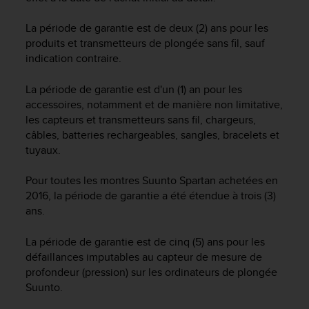
f
o
La période de garantie est de deux (2) ans pour les
r
produits et transmetteurs de plongée sans fil, sauf
m
indication contraire.
i
t
La période de garantie est d'un (1) an pour les
é
accessoires, notamment et de manière non limitative,
a
les capteurs et transmetteurs sans fil, chargeurs,
u
x
câbles, batteries rechargeables, sangles, bracelets et
d
tuyaux.
i
r
Pour toutes les montres Suunto Spartan achetées en
e
2016, la période de garantie a été étendue à trois (3)
c
ans.
t
i
La période de garantie est de cinq (5) ans pour les
v
défaillances imputables au capteur de mesure de
e
profondeur (pression) sur les ordinateurs de plongée
s
d
Suunto.
'