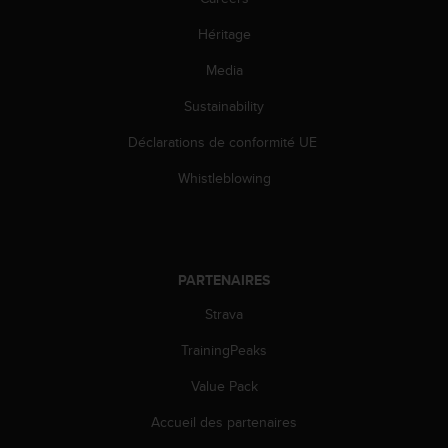
u
x
Héritage
É
t
Media
a
Sustainability
t
s
Déclarations de conformité UE
-
U
Whistleblowing
n
i
s
a
u
PARTENAIRES
+
1
Strava
8
5
TrainingPeaks
5
Value Pack
2
5
Accueil des partenaires
8