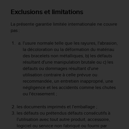
a
c
Exclusions et limitations
c
e
La présente garantie limitée internationale ne couvre
s
pas :
s
i
b
l'usure normale telle que les rayures, l'abrasion,
i
la décoloration ou la déformation du matériau
l
des bracelets non métalliques, b) les défauts
i
résultant d'une manipulation brutale ou c) les
t
défauts ou dommages résultant d'une
é
utilisation contraire à celle prévue ou
d
recommandée, un entretien inapproprié, une
u
négligence et les accidents comme les chutes
c
ou l'écrasement ;
o
n
t
les documents imprimés et l'emballage ;
e
les défauts ou prétendus défauts consécutifs à
n
l'utilisation avec tout autre produit, accessoire,
u
logiciel ou service non fabriqué ou fourni par
W