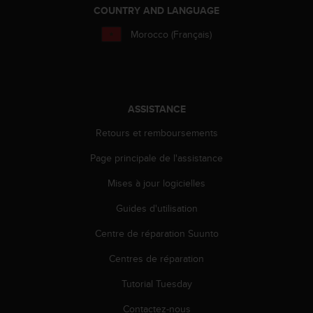
'
COUNTRY AND LANGUAGE
a
c
Morocco (Français)
c
e
s
s
i
ASSISTANCE
b
i
Retours et remboursements
l
i
Page principale de l'assistance
t
Mises à jour logicielles
é
.
Guides d'utilisation
A
d
Centre de réparation Suunto
r
e
Centres de réparation
s
s
Tutorial Tuesday
e
Contactez-nous
z