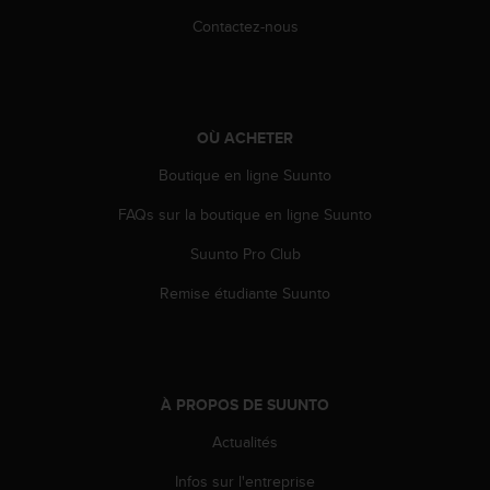
e
Contactez-nous
b
(
W
e
b
OÙ ACHETER
C
o
Boutique en ligne Suunto
n
FAQs sur la boutique en ligne Suunto
t
e
Suunto Pro Club
n
t
Remise étudiante Suunto
A
c
c
e
s
À PROPOS DE SUUNTO
s
i
Actualités
b
i
Infos sur l'entreprise