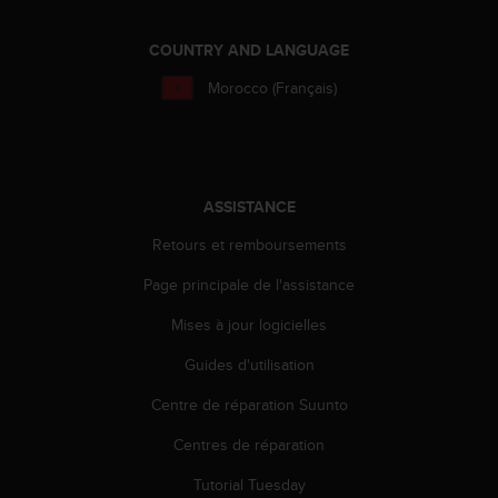
a
c
COUNTRY AND LANGUAGE
c
e
Morocco (Français)
s
s
i
b
i
l
ASSISTANCE
i
Retours et remboursements
t
é
Page principale de l'assistance
d
u
Mises à jour logicielles
c
o
Guides d'utilisation
n
Centre de réparation Suunto
t
e
Centres de réparation
n
u
Tutorial Tuesday
W