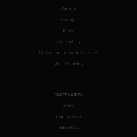
l
Careers
i
t
Héritage
y
G
Media
u
i
Sustainability
d
e
Déclarations de conformité UE
l
Whistleblowing
i
n
e
s
,
W
PARTENAIRES
C
Strava
A
G
TrainingPeaks
)
2
Value Pack
.