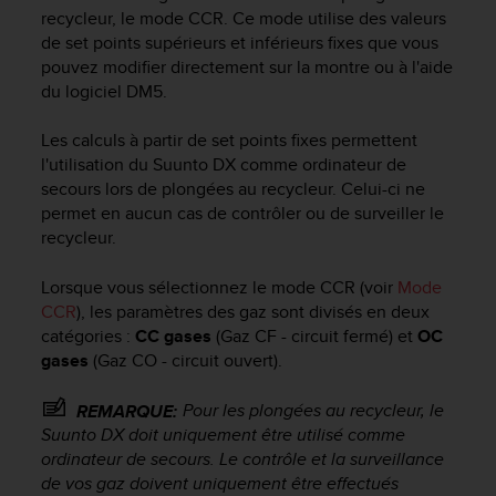
e
recycleur, le mode CCR. Ce mode utilise des valeurs
s
de set points supérieurs et inférieurs fixes que vous
i
pouvez modifier directement sur la montre ou à l'aide
t
du logiciel DM5.
e
W
e
Les calculs à partir de set points fixes permettent
b
l'utilisation du
Suunto DX
comme ordinateur de
a
secours lors de plongées au recycleur. Celui-ci ne
u
permet en aucun cas de contrôler ou de surveiller le
n
recycleur.
i
v
Lorsque vous sélectionnez le mode CCR (voir
Mode
e
CCR
), les paramètres des gaz sont divisés en deux
a
u
catégories :
CC gases
(Gaz CF - circuit fermé) et
OC
A
gases
(Gaz CO - circuit ouvert).
A
d
Pour les plongées au recycleur, le
REMARQUE:
e
Suunto DX
doit uniquement être utilisé comme
c
ordinateur de secours. Le contrôle et la surveillance
o
de vos gaz doivent uniquement être effectués
n