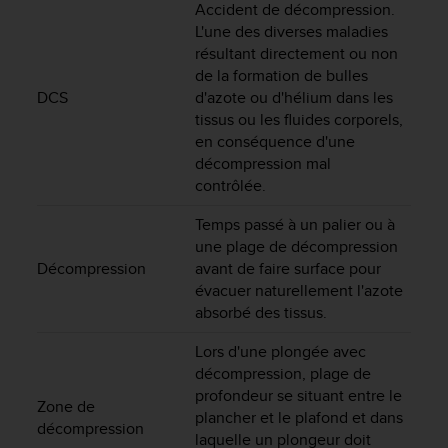
a
Accident de décompression.
c
L'une des diverses maladies
c
résultant directement ou non
e
de la formation de bulles
s
DCS
d'azote ou d'hélium dans les
s
tissus ou les fluides corporels,
i
en conséquence d'une
b
décompression mal
i
contrôlée.
l
i
Temps passé à un palier ou à
t
une plage de décompression
é
d
Décompression
avant de faire surface pour
u
évacuer naturellement l'azote
c
absorbé des tissus.
o
n
Lors d'une plongée avec
t
décompression, plage de
e
profondeur se situant entre le
Zone de
n
plancher et le plafond et dans
u
décompression
laquelle un plongeur doit
W