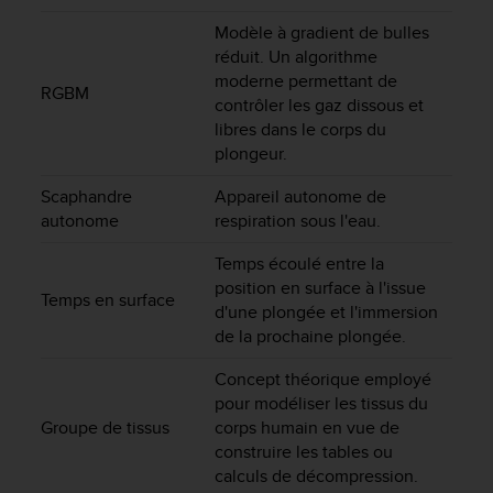
u
Modèle à gradient de bulles
x
É
réduit. Un algorithme
t
moderne permettant de
RGBM
a
contrôler les gaz dissous et
t
libres dans le corps du
s
plongeur.
-
U
Scaphandre
Appareil autonome de
n
autonome
respiration sous l'eau.
i
s
Temps écoulé entre la
a
position en surface à l'issue
u
Temps en surface
d'une plongée et l'immersion
+
de la prochaine plongée.
1
8
Concept théorique employé
5
pour modéliser les tissus du
5
Groupe de tissus
corps humain en vue de
2
construire les tables ou
5
8
calculs de décompression.