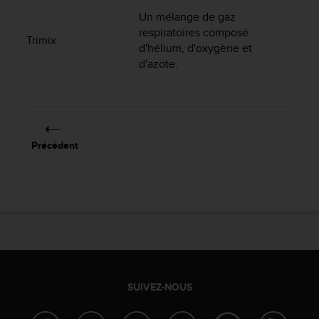
0
9
Un mélange de gaz
0
respiratoires composé
Trimix
0
d'hélium, d'oxygène et
(
d'azote.
a
p
p
e
l
g
Précédent
r
a
t
u
i
t
)
s
i
v
SUIVEZ-NOUS
o
u