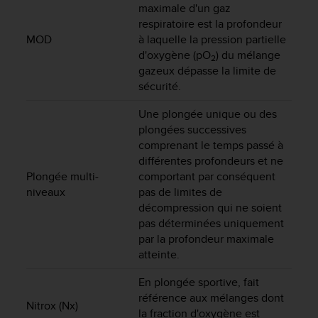
0
maximale d'un gaz
a
respiratoire est la profondeur
i
MOD
à laquelle la pression partielle
n
d'oxygène (pO
) du mélange
s
2
gazeux dépasse la limite de
i
sécurité.
q
u
Une plongée unique ou des
'
plongées successives
à
a
comprenant le temps passé à
s
différentes profondeurs et ne
s
Plongée multi-
comportant par conséquent
u
niveaux
pas de limites de
r
décompression qui ne soient
e
pas déterminées uniquement
r
par la profondeur maximale
s
atteinte.
a
c
En plongée sportive, fait
o
référence aux mélanges dont
n
Nitrox (Nx)
la fraction d'oxygène est
f