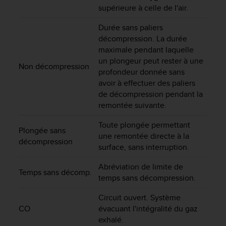
o
supérieure à celle de l'air.
r
Durée sans paliers
m
i
décompression. La durée
t
maximale pendant laquelle
é
un plongeur peut rester à une
Non décompression
a
profondeur donnée sans
u
avoir à effectuer des paliers
x
de décompression pendant la
a
remontée suivante.
u
t
Toute plongée permettant
r
Plongée sans
une remontée directe à la
e
décompression
surface, sans interruption.
s
n
Abréviation de limite de
o
Temps sans décomp.
temps sans décompression.
r
m
Circuit ouvert. Système
e
CO
évacuant l'intégralité du gaz
s
d
exhalé.