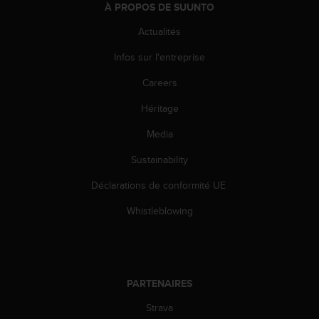
À PROPOS DE SUUNTO
i
o
Actualités
n
s
Infos sur l'entreprise
d
Careers
e
c
Héritage
e
s
Media
i
t
Sustainability
e
W
Déclarations de conformité UE
e
Whistleblowing
b
.
PARTENAIRES
Strava