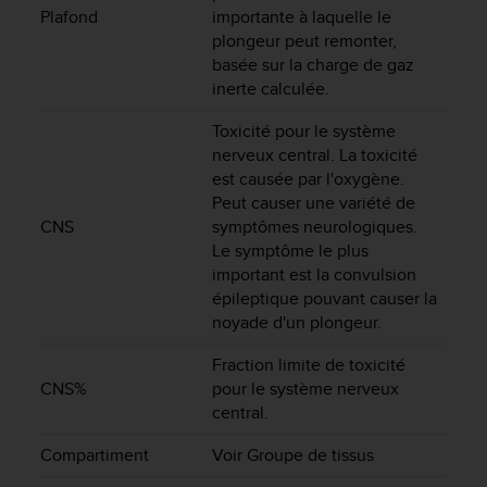
f
Plafond
importante à laquelle le
o
plongeur peut remonter,
r
basée sur la charge de gaz
m
inerte calculée.
i
t
Toxicité pour le système
é
nerveux central. La toxicité
a
est causée par l'oxygène.
u
Peut causer une variété de
x
CNS
symptômes neurologiques.
d
Le symptôme le plus
i
important est la convulsion
r
épileptique pouvant causer la
e
c
noyade d'un plongeur.
t
i
Fraction limite de toxicité
v
CNS%
pour le système nerveux
e
central.
s
d
Compartiment
Voir Groupe de tissus
'