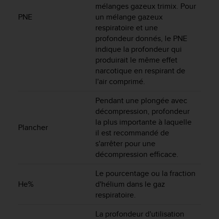
l
mélanges gazeux trimix. Pour
i
PNE
un mélange gazeux
t
respiratoire et une
y
profondeur donnés, le PNE
G
indique la profondeur qui
u
produirait le même effet
i
narcotique en respirant de
d
l'air comprimé.
e
l
Pendant une plongée avec
i
décompression, profondeur
n
la plus importante à laquelle
e
Plancher
s
il est recommandé de
,
s'arrêter pour une
W
décompression efficace.
C
A
Le pourcentage ou la fraction
G
He%
d'hélium dans le gaz
)
respiratoire.
2
.
La profondeur d'utilisation