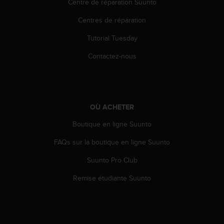
Centre de réparation Suunto
s
p
Centres de réparation
o
u
Tutorial Tuesday
r
a
Contactez-nous
c
c
é
d
e
OÙ ACHETER
r
a
Boutique en ligne Suunto
u
FAQs sur la boutique en ligne Suunto
x
i
Suunto Pro Club
n
f
Remise étudiante Suunto
o
r
m
a
t