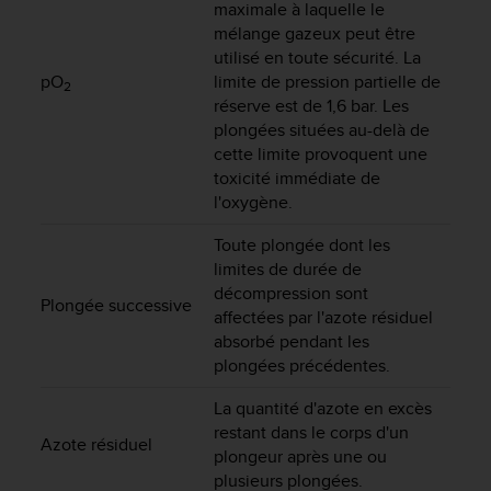
maximale à laquelle le
-
mélange gazeux peut être
v
utilisé en toute sécurité. La
o
pO
limite de pression partielle de
u
2
réserve est de 1,6 bar. Les
s
plongées situées au-delà de
a
u
cette limite provoquent une
S
toxicité immédiate de
e
l'oxygène.
r
v
Toute plongée dont les
i
limites de durée de
c
décompression sont
Plongée successive
e
affectées par l'azote résiduel
c
absorbé pendant les
l
plongées précédentes.
i
e
La quantité d'azote en excès
n
restant dans le corps d'un
t
Azote résiduel
plongeur après une ou
s
plusieurs plongées.
a