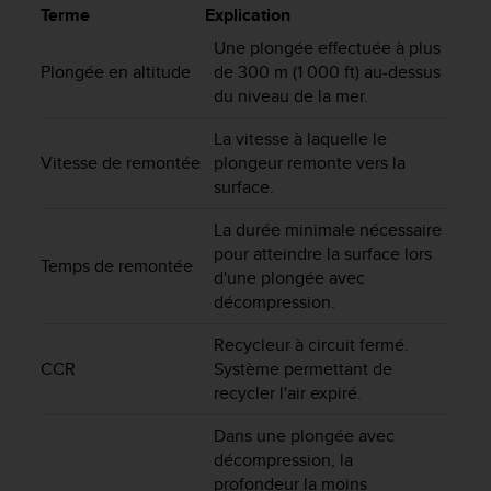
e
Terme
Explication
s
i
Une plongée effectuée à plus
t
Plongée en altitude
de 300 m (1 000 ft) au-dessus
e
du niveau de la mer.
W
e
La vitesse à laquelle le
b
Vitesse de remontée
plongeur remonte vers la
a
surface.
u
n
La durée minimale nécessaire
i
pour atteindre la surface lors
Temps de remontée
v
d'une plongée avec
e
décompression.
a
u
Recycleur à circuit fermé.
A
CCR
Système permettant de
A
recycler l'air expiré.
d
e
Dans une plongée avec
c
décompression, la
o
profondeur la moins
n