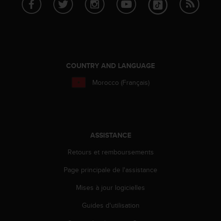
s
r
e
n
c
o
COUNTRY AND LANGUAGE
n
t
Morocco (Français)
r
e
z
d
e
s
ASSISTANCE
p
Retours et remboursements
r
o
Page principale de l'assistance
b
l
Mises à jour logicielles
è
m
Guides d'utilisation
e