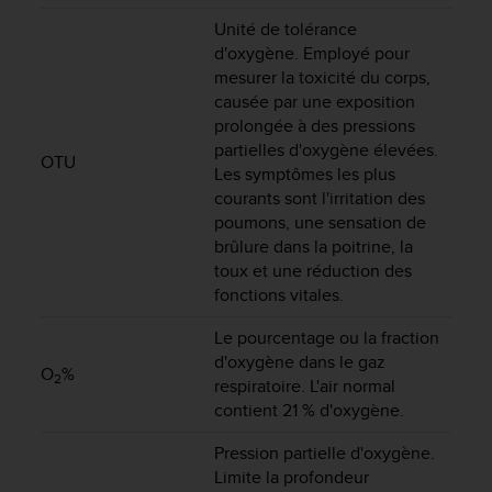
'
Unité de tolérance
a
c
d'oxygène. Employé pour
c
mesurer la toxicité du corps,
e
causée par une exposition
s
prolongée à des pressions
s
partielles d'oxygène élevées.
i
OTU
Les symptômes les plus
b
courants sont l'irritation des
i
poumons, une sensation de
l
brûlure dans la poitrine, la
i
toux et une réduction des
t
é
fonctions vitales.
.
A
Le pourcentage ou la fraction
d
d'oxygène dans le gaz
O
%
r
2
respiratoire. L'air normal
e
contient 21 % d'oxygène.
s
s
Pression partielle d'oxygène.
e
Limite la profondeur
z