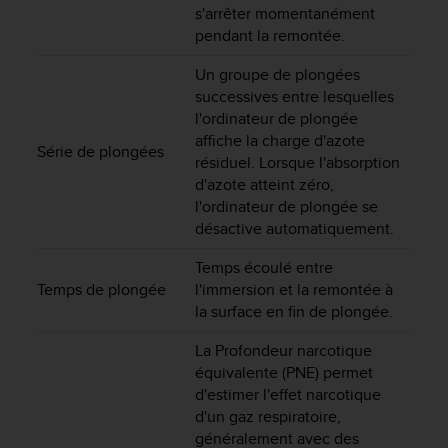
s'arrêter momentanément
e
pendant la remontée.
b
(
Un groupe de plongées
W
successives entre lesquelles
e
l'ordinateur de plongée
b
C
affiche la charge d'azote
Série de plongées
o
résiduel. Lorsque l'absorption
n
d'azote atteint zéro,
t
l'ordinateur de plongée se
e
désactive automatiquement.
n
t
Temps écoulé entre
A
Temps de plongée
l'immersion et la remontée à
c
la surface en fin de plongée.
c
e
La Profondeur narcotique
s
équivalente (PNE) permet
s
d'estimer l'effet narcotique
i
d'un gaz respiratoire,
b
généralement avec des
i